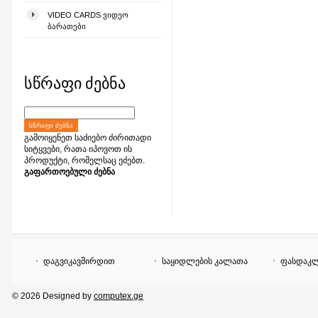
VIDEO CARDS ᲕᲘᲓᲔᲝ
ᲑᲐᲠᲐᲗᲔᲑᲘ
სწრაფი ძებნა
ᲡᲬᲠᲐᲤᲘ ᲫᲔᲑᲜᲐ
გამოიყენეთ საძიებო ძირითადი
სიტყვები, რათა იპოვოთ ის
პროდუქტი, რომელსაც ეძებთ.
გაფართოებული ძებნა
დაგვიკავშირდით
საყიდლების კალათა
ფასდაკლ
© 2026 Designed by
computex.ge