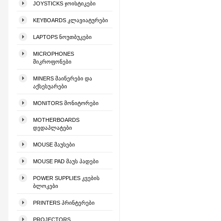
JOYSTICKS ᲯᲝᲘᲡᲢᲘᲙᲔᲑᲘ
KEYBOARDS ᲙᲚᲐᲕᲘᲐᲢᲣᲠᲔᲑᲘ
LAPTOPS ᲜᲝᲣᲗᲑᲣᲙᲔᲑᲘ
MICROPHONES
ᲛᲘᲙᲠᲝᲤᲝᲜᲔᲑᲘ
MINERS ᲛᲐᲘᲜᲔᲠᲔᲑᲘ ᲓᲐ
ᲐᲥᲡᲔᲡᲣᲐᲠᲔᲑᲘ
MONITORS ᲛᲝᲜᲘᲢᲝᲠᲔᲑᲘ
MOTHERBOARDS
ᲓᲔᲓᲐᲞᲚᲐᲢᲔᲑᲘ
MOUSE ᲛᲐᲣᲡᲔᲑᲘ
MOUSE PAD ᲛᲐᲣᲡ ᲞᲐᲓᲔᲑᲘ
POWER SUPPLIES ᲙᲕᲔᲑᲘᲡ
ᲑᲚᲝᲙᲔᲑᲘ
PRINTERS ᲞᲠᲘᲜᲢᲔᲠᲔᲑᲘ
PROJECTORS