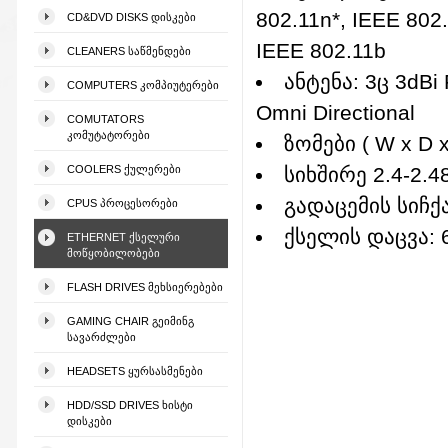
802.11n*, IEEE 802.
CD&DVD DISKS ᲓᲘᲡᲙᲔᲑᲘ
IEEE 802.11b
CLEANERS ᲡᲐᲬᲛᲔᲜᲓᲔᲑᲘ
ანტენა: 3ც 3dBi 
COMPUTERS ᲙᲝᲛᲞᲘᲣᲢᲔᲠᲔᲑᲘ
Omni Directional
COMUTATORS
ᲙᲝᲛᲣᲢᲐᲢᲝᲠᲔᲑᲘ
ზომები ( W x D x 
COOLERS ᲥᲣᲚᲔᲠᲔᲑᲘ
სიხშირე 2.4-2.
გადაცემის სიჩქა
CPUS ᲞᲠᲝᲪᲔᲡᲝᲠᲔᲑᲘ
ქსელის დაცვა: 6
ETHERNET ᲥᲡᲔᲚᲣᲠᲘ
ᲛᲝᲬᲧᲝᲑᲘᲚᲝᲑᲔᲑᲘ
FLASH DRIVES ᲛᲔᲮᲡᲘᲔᲠᲔᲑᲔᲑᲘ
GAMING CHAIR ᲒᲔᲘᲛᲘᲜᲒ
ᲡᲐᲕᲐᲠᲫᲚᲔᲑᲘ
HEADSETS ᲧᲣᲠᲡᲐᲡᲛᲔᲜᲔᲑᲘ
HDD/SSD DRIVES ᲮᲘᲡᲢᲘ
ᲓᲘᲡᲙᲔᲑᲘ