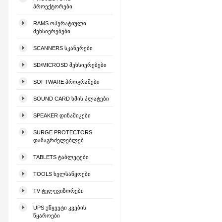
ᲞᲠᲝᲔᲥᲢᲝᲠᲔᲑᲘ
RAMS ᲝᲞᲔᲠᲐᲢᲘᲣᲚᲘ
ᲛᲔᲮᲡᲘᲔᲠᲔᲑᲔᲑᲘ
SCANNERS ᲡᲙᲐᲜᲔᲠᲔᲑᲘ
SD/MICROSD ᲛᲔᲮᲡᲘᲔᲠᲔᲑᲔᲑᲘ
SOFTWARE ᲞᲠᲝᲒᲠᲐᲛᲔᲑᲘ
SOUND CARD ᲮᲛᲘᲡ ᲞᲚᲐᲢᲔᲑᲘ
SPEAKER ᲓᲘᲜᲐᲛᲘᲙᲔᲑᲘ
SURGE PROTECTORS
ᲓᲐᲛᲐᲒᲠᲫᲔᲚᲔᲑᲚᲔᲑ
TABLETS ᲢᲐᲑᲚᲔᲢᲔᲑᲘ
TOOLS ᲮᲔᲚᲡᲐᲬᲧᲝᲔᲑᲘ
TV ᲢᲔᲚᲔᲕᲘᲖᲝᲠᲔᲑᲘ
UPS ᲣᲬᲧᲕᲔᲢᲘ ᲙᲕᲔᲑᲘᲡ
ᲬᲧᲐᲠᲝᲔᲑᲘ