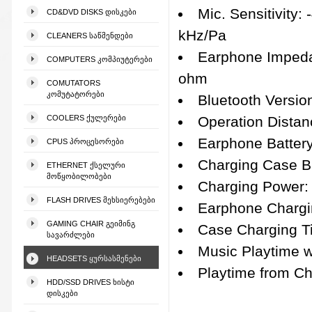
Mic. Sensitivity:
CD&DVD DISKS ᲓᲘᲡᲙᲔᲑᲘ
kHz/Pa
CLEANERS ᲡᲐᲬᲛᲔᲜᲓᲔᲑᲘ
Earphone Imped
COMPUTERS ᲙᲝᲛᲞᲘᲣᲢᲔᲠᲔᲑᲘ
ohm
COMUTATORS
ᲙᲝᲛᲣᲢᲐᲢᲝᲠᲔᲑᲘ
Bluetooth Version
COOLERS ᲥᲣᲚᲔᲠᲔᲑᲘ
Operation Distan
Earphone Battery
CPUS ᲞᲠᲝᲪᲔᲡᲝᲠᲔᲑᲘ
Charging Case Ba
ETHERNET ᲥᲡᲔᲚᲣᲠᲘ
ᲛᲝᲬᲧᲝᲑᲘᲚᲝᲑᲔᲑᲘ
Charging Power:
FLASH DRIVES ᲛᲔᲮᲡᲘᲔᲠᲔᲑᲔᲑᲘ
Earphone Chargin
GAMING CHAIR ᲒᲔᲘᲛᲘᲜᲒ
Case Charging T
ᲡᲐᲕᲐᲠᲫᲚᲔᲑᲘ
Music Playtime w
HEADSETS ᲧᲣᲠᲡᲐᲡᲛᲔᲜᲔᲑᲘ
Playtime from C
HDD/SSD DRIVES ᲮᲘᲡᲢᲘ
ᲓᲘᲡᲙᲔᲑᲘ