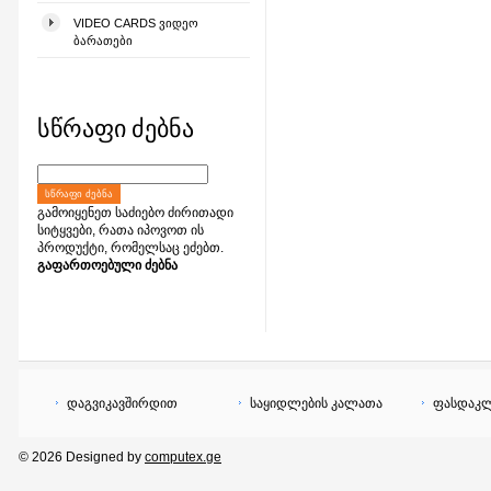
VIDEO CARDS ᲕᲘᲓᲔᲝ
ᲑᲐᲠᲐᲗᲔᲑᲘ
სწრაფი ძებნა
ᲡᲬᲠᲐᲤᲘ ᲫᲔᲑᲜᲐ
გამოიყენეთ საძიებო ძირითადი
სიტყვები, რათა იპოვოთ ის
პროდუქტი, რომელსაც ეძებთ.
გაფართოებული ძებნა
დაგვიკავშირდით
საყიდლების კალათა
ფასდაკლ
© 2026 Designed by
computex.ge