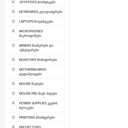
JOYSTICKS ᲯᲝᲘᲡᲢᲘᲙᲔᲑᲘ
KEYBOARDS ᲙᲚᲐᲕᲘᲐᲢᲣᲠᲔᲑᲘ
LAPTOPS ᲜᲝᲣᲗᲑᲣᲙᲔᲑᲘ
MICROPHONES
ᲛᲘᲙᲠᲝᲤᲝᲜᲔᲑᲘ
MINERS ᲛᲐᲘᲜᲔᲠᲔᲑᲘ ᲓᲐ
ᲐᲥᲡᲔᲡᲣᲐᲠᲔᲑᲘ
MONITORS ᲛᲝᲜᲘᲢᲝᲠᲔᲑᲘ
MOTHERBOARDS
ᲓᲔᲓᲐᲞᲚᲐᲢᲔᲑᲘ
MOUSE ᲛᲐᲣᲡᲔᲑᲘ
MOUSE PAD ᲛᲐᲣᲡ ᲞᲐᲓᲔᲑᲘ
POWER SUPPLIES ᲙᲕᲔᲑᲘᲡ
ᲑᲚᲝᲙᲔᲑᲘ
PRINTERS ᲞᲠᲘᲜᲢᲔᲠᲔᲑᲘ
PROJECTORS