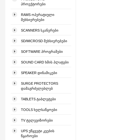
ᲞᲠᲝᲔᲥᲢᲝᲠᲔᲑᲘ
RAMS ᲝᲞᲔᲠᲐᲢᲘᲣᲚᲘ
ᲛᲔᲮᲡᲘᲔᲠᲔᲑᲔᲑᲘ
SCANNERS ᲡᲙᲐᲜᲔᲠᲔᲑᲘ
SD/MICROSD ᲛᲔᲮᲡᲘᲔᲠᲔᲑᲔᲑᲘ
SOFTWARE ᲞᲠᲝᲒᲠᲐᲛᲔᲑᲘ
SOUND CARD ᲮᲛᲘᲡ ᲞᲚᲐᲢᲔᲑᲘ
SPEAKER ᲓᲘᲜᲐᲛᲘᲙᲔᲑᲘ
SURGE PROTECTORS
ᲓᲐᲛᲐᲒᲠᲫᲔᲚᲔᲑᲚᲔᲑ
TABLETS ᲢᲐᲑᲚᲔᲢᲔᲑᲘ
TOOLS ᲮᲔᲚᲡᲐᲬᲧᲝᲔᲑᲘ
TV ᲢᲔᲚᲔᲕᲘᲖᲝᲠᲔᲑᲘ
UPS ᲣᲬᲧᲕᲔᲢᲘ ᲙᲕᲔᲑᲘᲡ
ᲬᲧᲐᲠᲝᲔᲑᲘ