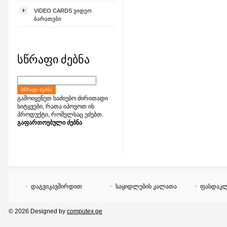
VIDEO CARDS ᲕᲘᲓᲔᲝ
ᲑᲐᲠᲐᲗᲔᲑᲘ
სწრაფი ძებნა
ᲡᲬᲠᲐᲤᲘ ᲫᲔᲑᲜᲐ
გამოიყენეთ საძიებო ძირითადი
სიტყვები, რათა იპოვოთ ის
პროდუქტი, რომელსაც ეძებთ.
გაფართოებული ძებნა
დაგვიკავშირდით
საყიდლების კალათა
ფასდაკლ
© 2026 Designed by
computex.ge