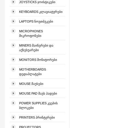
JOYSTICKS ᲯᲝᲘᲡᲢᲘᲙᲔᲑᲘ
KEYBOARDS ᲙᲚᲐᲕᲘᲐᲢᲣᲠᲔᲑᲘ
LAPTOPS ᲜᲝᲣᲗᲑᲣᲙᲔᲑᲘ
MICROPHONES
ᲛᲘᲙᲠᲝᲤᲝᲜᲔᲑᲘ
MINERS ᲛᲐᲘᲜᲔᲠᲔᲑᲘ ᲓᲐ
ᲐᲥᲡᲔᲡᲣᲐᲠᲔᲑᲘ
MONITORS ᲛᲝᲜᲘᲢᲝᲠᲔᲑᲘ
MOTHERBOARDS
ᲓᲔᲓᲐᲞᲚᲐᲢᲔᲑᲘ
MOUSE ᲛᲐᲣᲡᲔᲑᲘ
MOUSE PAD ᲛᲐᲣᲡ ᲞᲐᲓᲔᲑᲘ
POWER SUPPLIES ᲙᲕᲔᲑᲘᲡ
ᲑᲚᲝᲙᲔᲑᲘ
PRINTERS ᲞᲠᲘᲜᲢᲔᲠᲔᲑᲘ
PROJECTORS