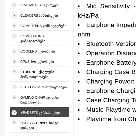
Mic. Sensitivity:
CD&DVD DISKS ᲓᲘᲡᲙᲔᲑᲘ
kHz/Pa
CLEANERS ᲡᲐᲬᲛᲔᲜᲓᲔᲑᲘ
Earphone Imped
COMPUTERS ᲙᲝᲛᲞᲘᲣᲢᲔᲠᲔᲑᲘ
ohm
COMUTATORS
ᲙᲝᲛᲣᲢᲐᲢᲝᲠᲔᲑᲘ
Bluetooth Version
COOLERS ᲥᲣᲚᲔᲠᲔᲑᲘ
Operation Distan
Earphone Battery
CPUS ᲞᲠᲝᲪᲔᲡᲝᲠᲔᲑᲘ
Charging Case Ba
ETHERNET ᲥᲡᲔᲚᲣᲠᲘ
ᲛᲝᲬᲧᲝᲑᲘᲚᲝᲑᲔᲑᲘ
Charging Power:
FLASH DRIVES ᲛᲔᲮᲡᲘᲔᲠᲔᲑᲔᲑᲘ
Earphone Chargin
GAMING CHAIR ᲒᲔᲘᲛᲘᲜᲒ
Case Charging T
ᲡᲐᲕᲐᲠᲫᲚᲔᲑᲘ
Music Playtime w
HEADSETS ᲧᲣᲠᲡᲐᲡᲛᲔᲜᲔᲑᲘ
Playtime from C
HDD/SSD DRIVES ᲮᲘᲡᲢᲘ
ᲓᲘᲡᲙᲔᲑᲘ