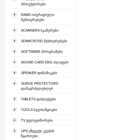
ᲞᲠᲝᲔᲥᲢᲝᲠᲔᲑᲘ
RAMS ᲝᲞᲔᲠᲐᲢᲘᲣᲚᲘ
ᲛᲔᲮᲡᲘᲔᲠᲔᲑᲔᲑᲘ
SCANNERS ᲡᲙᲐᲜᲔᲠᲔᲑᲘ
SD/MICROSD ᲛᲔᲮᲡᲘᲔᲠᲔᲑᲔᲑᲘ
SOFTWARE ᲞᲠᲝᲒᲠᲐᲛᲔᲑᲘ
SOUND CARD ᲮᲛᲘᲡ ᲞᲚᲐᲢᲔᲑᲘ
SPEAKER ᲓᲘᲜᲐᲛᲘᲙᲔᲑᲘ
SURGE PROTECTORS
ᲓᲐᲛᲐᲒᲠᲫᲔᲚᲔᲑᲚᲔᲑ
TABLETS ᲢᲐᲑᲚᲔᲢᲔᲑᲘ
TOOLS ᲮᲔᲚᲡᲐᲬᲧᲝᲔᲑᲘ
TV ᲢᲔᲚᲔᲕᲘᲖᲝᲠᲔᲑᲘ
UPS ᲣᲬᲧᲕᲔᲢᲘ ᲙᲕᲔᲑᲘᲡ
ᲬᲧᲐᲠᲝᲔᲑᲘ