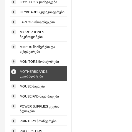
JOYSTICKS ᲯᲝᲘᲡᲢᲘᲙᲔᲑᲘ
KEYBOARDS ᲙᲚᲐᲕᲘᲐᲢᲣᲠᲔᲑᲘ
LAPTOPS ᲜᲝᲣᲗᲑᲣᲙᲔᲑᲘ
MICROPHONES
ᲛᲘᲙᲠᲝᲤᲝᲜᲔᲑᲘ
MINERS ᲛᲐᲘᲜᲔᲠᲔᲑᲘ ᲓᲐ
ᲐᲥᲡᲔᲡᲣᲐᲠᲔᲑᲘ
MONITORS ᲛᲝᲜᲘᲢᲝᲠᲔᲑᲘ
MOTHERBOARDS
ᲓᲔᲓᲐᲞᲚᲐᲢᲔᲑᲘ
MOUSE ᲛᲐᲣᲡᲔᲑᲘ
MOUSE PAD ᲛᲐᲣᲡ ᲞᲐᲓᲔᲑᲘ
POWER SUPPLIES ᲙᲕᲔᲑᲘᲡ
ᲑᲚᲝᲙᲔᲑᲘ
PRINTERS ᲞᲠᲘᲜᲢᲔᲠᲔᲑᲘ
PROJECTORS