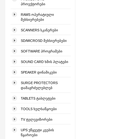
ᲞᲠᲝᲔᲥᲢᲝᲠᲔᲑᲘ
RAMS ᲝᲞᲔᲠᲐᲢᲘᲣᲚᲘ
ᲛᲔᲮᲡᲘᲔᲠᲔᲑᲔᲑᲘ
SCANNERS ᲡᲙᲐᲜᲔᲠᲔᲑᲘ
SD/MICROSD ᲛᲔᲮᲡᲘᲔᲠᲔᲑᲔᲑᲘ
SOFTWARE ᲞᲠᲝᲒᲠᲐᲛᲔᲑᲘ
SOUND CARD ᲮᲛᲘᲡ ᲞᲚᲐᲢᲔᲑᲘ
SPEAKER ᲓᲘᲜᲐᲛᲘᲙᲔᲑᲘ
SURGE PROTECTORS
ᲓᲐᲛᲐᲒᲠᲫᲔᲚᲔᲑᲚᲔᲑ
TABLETS ᲢᲐᲑᲚᲔᲢᲔᲑᲘ
TOOLS ᲮᲔᲚᲡᲐᲬᲧᲝᲔᲑᲘ
TV ᲢᲔᲚᲔᲕᲘᲖᲝᲠᲔᲑᲘ
UPS ᲣᲬᲧᲕᲔᲢᲘ ᲙᲕᲔᲑᲘᲡ
ᲬᲧᲐᲠᲝᲔᲑᲘ