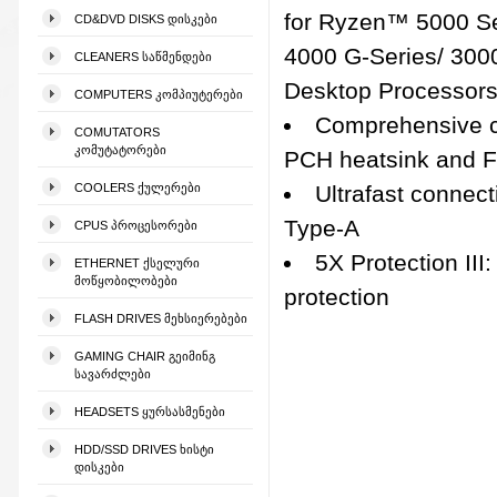
for Ryzen™ 5000 Se
CD&DVD DISKS ᲓᲘᲡᲙᲔᲑᲘ
4000 G-Series/ 300
CLEANERS ᲡᲐᲬᲛᲔᲜᲓᲔᲑᲘ
Desktop Processor
COMPUTERS ᲙᲝᲛᲞᲘᲣᲢᲔᲠᲔᲑᲘ
Comprehensive c
COMUTATORS
ᲙᲝᲛᲣᲢᲐᲢᲝᲠᲔᲑᲘ
PCH heatsink and F
COOLERS ᲥᲣᲚᲔᲠᲔᲑᲘ
Ultrafast connect
Type-A
CPUS ᲞᲠᲝᲪᲔᲡᲝᲠᲔᲑᲘ
5X Protection III
ETHERNET ᲥᲡᲔᲚᲣᲠᲘ
ᲛᲝᲬᲧᲝᲑᲘᲚᲝᲑᲔᲑᲘ
protection
FLASH DRIVES ᲛᲔᲮᲡᲘᲔᲠᲔᲑᲔᲑᲘ
GAMING CHAIR ᲒᲔᲘᲛᲘᲜᲒ
ᲡᲐᲕᲐᲠᲫᲚᲔᲑᲘ
HEADSETS ᲧᲣᲠᲡᲐᲡᲛᲔᲜᲔᲑᲘ
HDD/SSD DRIVES ᲮᲘᲡᲢᲘ
ᲓᲘᲡᲙᲔᲑᲘ