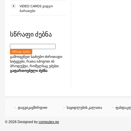
VIDEO CARDS ᲕᲘᲓᲔᲝ
ᲑᲐᲠᲐᲗᲔᲑᲘ
სწრაფი ძებნა
ᲡᲬᲠᲐᲤᲘ ᲫᲔᲑᲜᲐ
გამოიყენეთ საძიებო ძირითადი
სიტყვები, რათა იპოვოთ ის
პროდუქტი, რომელსაც ეძებთ.
გაფართოებული ძებნა
დაგვიკავშირდით
საყიდლების კალათა
ფასდაკლ
© 2026 Designed by
computex.ge