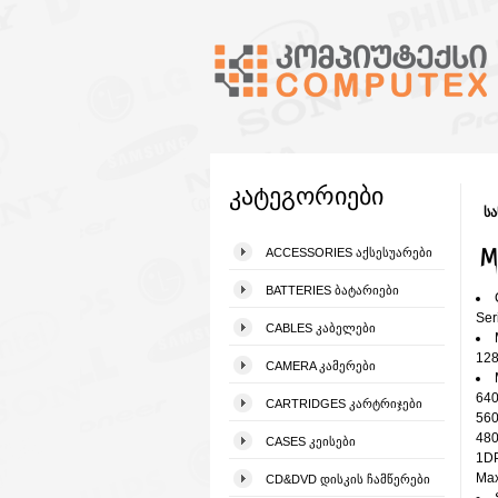
კატეგორიები
სა
M
ACCESSORIES ᲐᲥᲡᲔᲡᲣᲐᲠᲔᲑᲘ
BATTERIES ᲑᲐᲢᲐᲠᲘᲔᲑᲘ
Ser
CABLES ᲙᲐᲑᲔᲚᲔᲑᲘ
12
CAMERA ᲙᲐᲛᲔᲠᲔᲑᲘ
640
CARTRIDGES ᲙᲐᲠᲢᲠᲘᲯᲔᲑᲘ
560
480
CASES ᲙᲔᲘᲡᲔᲑᲘ
1DP
Max
CD&DVD ᲓᲘᲡᲙᲘᲡ ᲩᲐᲛᲬᲔᲠᲔᲑᲘ