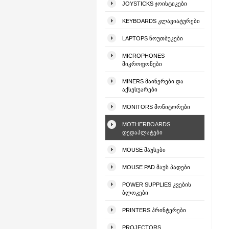
JOYSTICKS ᲯᲝᲘᲡᲢᲘᲙᲔᲑᲘ
KEYBOARDS ᲙᲚᲐᲕᲘᲐᲢᲣᲠᲔᲑᲘ
LAPTOPS ᲜᲝᲣᲗᲑᲣᲙᲔᲑᲘ
MICROPHONES
ᲛᲘᲙᲠᲝᲤᲝᲜᲔᲑᲘ
MINERS ᲛᲐᲘᲜᲔᲠᲔᲑᲘ ᲓᲐ
ᲐᲥᲡᲔᲡᲣᲐᲠᲔᲑᲘ
MONITORS ᲛᲝᲜᲘᲢᲝᲠᲔᲑᲘ
MOTHERBOARDS
ᲓᲔᲓᲐᲞᲚᲐᲢᲔᲑᲘ
MOUSE ᲛᲐᲣᲡᲔᲑᲘ
MOUSE PAD ᲛᲐᲣᲡ ᲞᲐᲓᲔᲑᲘ
POWER SUPPLIES ᲙᲕᲔᲑᲘᲡ
ᲑᲚᲝᲙᲔᲑᲘ
PRINTERS ᲞᲠᲘᲜᲢᲔᲠᲔᲑᲘ
PROJECTORS