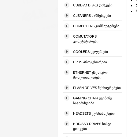
CD&DVD DISKS ᲓᲘᲡᲙᲔᲑᲘ
CLEANERS ᲡᲐᲬᲛᲔᲜᲓᲔᲑᲘ
COMPUTERS ᲙᲝᲛᲞᲘᲣᲢᲔᲠᲔᲑᲘ
COMUTATORS
ᲙᲝᲛᲣᲢᲐᲢᲝᲠᲔᲑᲘ
COOLERS ᲥᲣᲚᲔᲠᲔᲑᲘ
CPUS ᲞᲠᲝᲪᲔᲡᲝᲠᲔᲑᲘ
ETHERNET ᲥᲡᲔᲚᲣᲠᲘ
ᲛᲝᲬᲧᲝᲑᲘᲚᲝᲑᲔᲑᲘ
FLASH DRIVES ᲛᲔᲮᲡᲘᲔᲠᲔᲑᲔᲑᲘ
GAMING CHAIR ᲒᲔᲘᲛᲘᲜᲒ
ᲡᲐᲕᲐᲠᲫᲚᲔᲑᲘ
HEADSETS ᲧᲣᲠᲡᲐᲡᲛᲔᲜᲔᲑᲘ
HDD/SSD DRIVES ᲮᲘᲡᲢᲘ
ᲓᲘᲡᲙᲔᲑᲘ