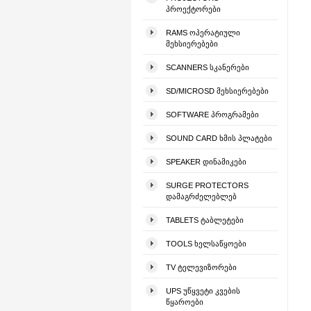
ᲞᲠᲝᲔᲥᲢᲝᲠᲔᲑᲘ
RAMS ᲝᲞᲔᲠᲐᲢᲘᲣᲚᲘ
ᲛᲔᲮᲡᲘᲔᲠᲔᲑᲔᲑᲘ
SCANNERS ᲡᲙᲐᲜᲔᲠᲔᲑᲘ
SD/MICROSD ᲛᲔᲮᲡᲘᲔᲠᲔᲑᲔᲑᲘ
SOFTWARE ᲞᲠᲝᲒᲠᲐᲛᲔᲑᲘ
SOUND CARD ᲮᲛᲘᲡ ᲞᲚᲐᲢᲔᲑᲘ
SPEAKER ᲓᲘᲜᲐᲛᲘᲙᲔᲑᲘ
SURGE PROTECTORS
ᲓᲐᲛᲐᲒᲠᲫᲔᲚᲔᲑᲚᲔᲑ
TABLETS ᲢᲐᲑᲚᲔᲢᲔᲑᲘ
TOOLS ᲮᲔᲚᲡᲐᲬᲧᲝᲔᲑᲘ
TV ᲢᲔᲚᲔᲕᲘᲖᲝᲠᲔᲑᲘ
UPS ᲣᲬᲧᲕᲔᲢᲘ ᲙᲕᲔᲑᲘᲡ
ᲬᲧᲐᲠᲝᲔᲑᲘ