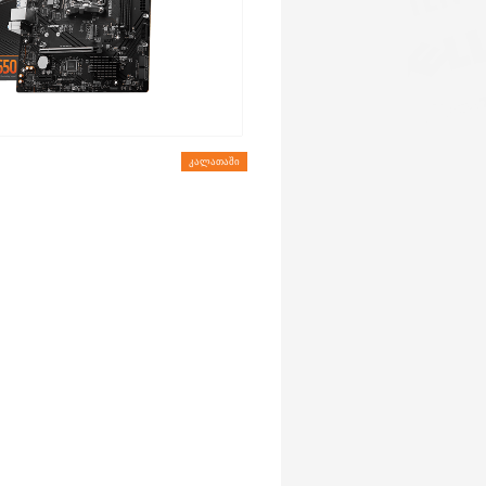
ᲙᲐᲚᲐᲗᲐᲨᲘ