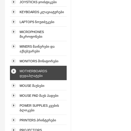
JOYSTICKS ᲯᲝᲘᲡᲢᲘᲙᲔᲑᲘ
KEYBOARDS ᲙᲚᲐᲕᲘᲐᲢᲣᲠᲔᲑᲘ
LAPTOPS ᲜᲝᲣᲗᲑᲣᲙᲔᲑᲘ
MICROPHONES
ᲛᲘᲙᲠᲝᲤᲝᲜᲔᲑᲘ
MINERS ᲛᲐᲘᲜᲔᲠᲔᲑᲘ ᲓᲐ
ᲐᲥᲡᲔᲡᲣᲐᲠᲔᲑᲘ
MONITORS ᲛᲝᲜᲘᲢᲝᲠᲔᲑᲘ
MOTHERBOARDS
ᲓᲔᲓᲐᲞᲚᲐᲢᲔᲑᲘ
MOUSE ᲛᲐᲣᲡᲔᲑᲘ
MOUSE PAD ᲛᲐᲣᲡ ᲞᲐᲓᲔᲑᲘ
POWER SUPPLIES ᲙᲕᲔᲑᲘᲡ
ᲑᲚᲝᲙᲔᲑᲘ
PRINTERS ᲞᲠᲘᲜᲢᲔᲠᲔᲑᲘ
PROJECTORS