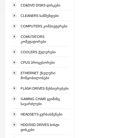
CD&DVD DISKS ᲓᲘᲡᲙᲔᲑᲘ
CLEANERS ᲡᲐᲬᲛᲔᲜᲓᲔᲑᲘ
COMPUTERS ᲙᲝᲛᲞᲘᲣᲢᲔᲠᲔᲑᲘ
COMUTATORS
ᲙᲝᲛᲣᲢᲐᲢᲝᲠᲔᲑᲘ
COOLERS ᲥᲣᲚᲔᲠᲔᲑᲘ
CPUS ᲞᲠᲝᲪᲔᲡᲝᲠᲔᲑᲘ
ETHERNET ᲥᲡᲔᲚᲣᲠᲘ
ᲛᲝᲬᲧᲝᲑᲘᲚᲝᲑᲔᲑᲘ
FLASH DRIVES ᲛᲔᲮᲡᲘᲔᲠᲔᲑᲔᲑᲘ
GAMING CHAIR ᲒᲔᲘᲛᲘᲜᲒ
ᲡᲐᲕᲐᲠᲫᲚᲔᲑᲘ
HEADSETS ᲧᲣᲠᲡᲐᲡᲛᲔᲜᲔᲑᲘ
HDD/SSD DRIVES ᲮᲘᲡᲢᲘ
ᲓᲘᲡᲙᲔᲑᲘ