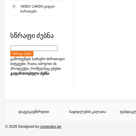
VIDEO CARDS ᲕᲘᲓᲔᲝ
ᲑᲐᲠᲐᲗᲔᲑᲘ
სწრაფი ძებნა
ᲡᲬᲠᲐᲤᲘ ᲫᲔᲑᲜᲐ
გამოიყენეთ საძიებო ძირითადი
სიტყვები, რათა იპოვოთ ის
პროდუქტი, რომელსაც ეძებთ.
გაფართოებული ძებნა
დაგვიკავშირდით
საყიდლების კალათა
ფასდაკლ
© 2026 Designed by
computex.ge