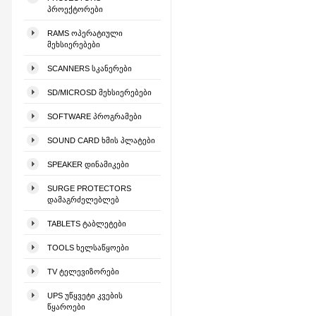
ᲞᲠᲝᲔᲥᲢᲝᲠᲔᲑᲘ
RAMS ᲝᲞᲔᲠᲐᲢᲘᲣᲚᲘ
ᲛᲔᲮᲡᲘᲔᲠᲔᲑᲔᲑᲘ
SCANNERS ᲡᲙᲐᲜᲔᲠᲔᲑᲘ
SD/MICROSD ᲛᲔᲮᲡᲘᲔᲠᲔᲑᲔᲑᲘ
SOFTWARE ᲞᲠᲝᲒᲠᲐᲛᲔᲑᲘ
SOUND CARD ᲮᲛᲘᲡ ᲞᲚᲐᲢᲔᲑᲘ
SPEAKER ᲓᲘᲜᲐᲛᲘᲙᲔᲑᲘ
SURGE PROTECTORS
ᲓᲐᲛᲐᲒᲠᲫᲔᲚᲔᲑᲚᲔᲑ
TABLETS ᲢᲐᲑᲚᲔᲢᲔᲑᲘ
TOOLS ᲮᲔᲚᲡᲐᲬᲧᲝᲔᲑᲘ
TV ᲢᲔᲚᲔᲕᲘᲖᲝᲠᲔᲑᲘ
UPS ᲣᲬᲧᲕᲔᲢᲘ ᲙᲕᲔᲑᲘᲡ
ᲬᲧᲐᲠᲝᲔᲑᲘ