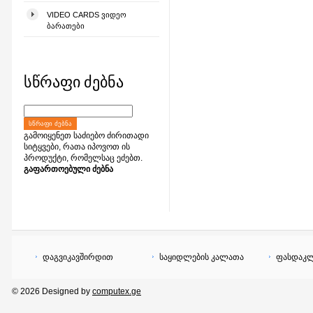
VIDEO CARDS ᲕᲘᲓᲔᲝ
ᲑᲐᲠᲐᲗᲔᲑᲘ
სწრაფი ძებნა
ᲡᲬᲠᲐᲤᲘ ᲫᲔᲑᲜᲐ
გამოიყენეთ საძიებო ძირითადი
სიტყვები, რათა იპოვოთ ის
პროდუქტი, რომელსაც ეძებთ.
გაფართოებული ძებნა
დაგვიკავშირდით
საყიდლების კალათა
ფასდაკლ
© 2026 Designed by
computex.ge