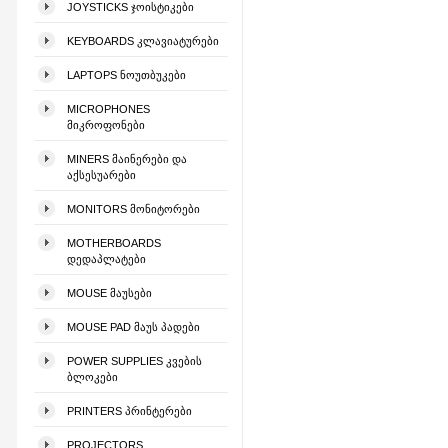
JOYSTICKS ᲯᲝᲘᲡᲢᲘᲙᲔᲑᲘ
KEYBOARDS ᲙᲚᲐᲕᲘᲐᲢᲣᲠᲔᲑᲘ
LAPTOPS ᲜᲝᲣᲗᲑᲣᲙᲔᲑᲘ
MICROPHONES
ᲛᲘᲙᲠᲝᲤᲝᲜᲔᲑᲘ
MINERS ᲛᲐᲘᲜᲔᲠᲔᲑᲘ ᲓᲐ
ᲐᲥᲡᲔᲡᲣᲐᲠᲔᲑᲘ
MONITORS ᲛᲝᲜᲘᲢᲝᲠᲔᲑᲘ
MOTHERBOARDS
ᲓᲔᲓᲐᲞᲚᲐᲢᲔᲑᲘ
MOUSE ᲛᲐᲣᲡᲔᲑᲘ
MOUSE PAD ᲛᲐᲣᲡ ᲞᲐᲓᲔᲑᲘ
POWER SUPPLIES ᲙᲕᲔᲑᲘᲡ
ᲑᲚᲝᲙᲔᲑᲘ
PRINTERS ᲞᲠᲘᲜᲢᲔᲠᲔᲑᲘ
PROJECTORS