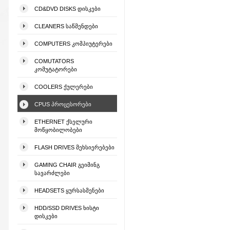
CD&DVD DISKS ᲓᲘᲡᲙᲔᲑᲘ
CLEANERS ᲡᲐᲬᲛᲔᲜᲓᲔᲑᲘ
COMPUTERS ᲙᲝᲛᲞᲘᲣᲢᲔᲠᲔᲑᲘ
COMUTATORS
ᲙᲝᲛᲣᲢᲐᲢᲝᲠᲔᲑᲘ
COOLERS ᲥᲣᲚᲔᲠᲔᲑᲘ
CPUS ᲞᲠᲝᲪᲔᲡᲝᲠᲔᲑᲘ
ETHERNET ᲥᲡᲔᲚᲣᲠᲘ
ᲛᲝᲬᲧᲝᲑᲘᲚᲝᲑᲔᲑᲘ
FLASH DRIVES ᲛᲔᲮᲡᲘᲔᲠᲔᲑᲔᲑᲘ
GAMING CHAIR ᲒᲔᲘᲛᲘᲜᲒ
ᲡᲐᲕᲐᲠᲫᲚᲔᲑᲘ
HEADSETS ᲧᲣᲠᲡᲐᲡᲛᲔᲜᲔᲑᲘ
HDD/SSD DRIVES ᲮᲘᲡᲢᲘ
ᲓᲘᲡᲙᲔᲑᲘ