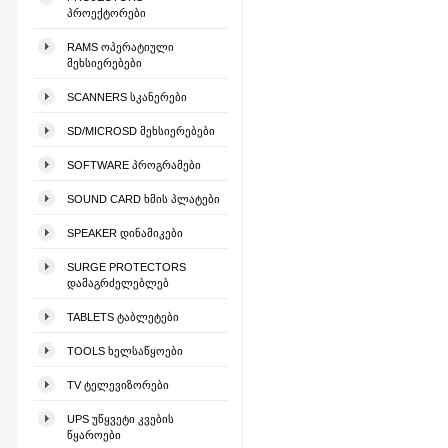
ᲞᲠᲝᲔᲥᲢᲝᲠᲔᲑᲘ
RAMS ᲝᲞᲔᲠᲐᲢᲘᲣᲚᲘ
ᲛᲔᲮᲡᲘᲔᲠᲔᲑᲔᲑᲘ
SCANNERS ᲡᲙᲐᲜᲔᲠᲔᲑᲘ
SD/MICROSD ᲛᲔᲮᲡᲘᲔᲠᲔᲑᲔᲑᲘ
SOFTWARE ᲞᲠᲝᲒᲠᲐᲛᲔᲑᲘ
SOUND CARD ᲮᲛᲘᲡ ᲞᲚᲐᲢᲔᲑᲘ
SPEAKER ᲓᲘᲜᲐᲛᲘᲙᲔᲑᲘ
SURGE PROTECTORS
ᲓᲐᲛᲐᲒᲠᲫᲔᲚᲔᲑᲚᲔᲑ
TABLETS ᲢᲐᲑᲚᲔᲢᲔᲑᲘ
TOOLS ᲮᲔᲚᲡᲐᲬᲧᲝᲔᲑᲘ
TV ᲢᲔᲚᲔᲕᲘᲖᲝᲠᲔᲑᲘ
UPS ᲣᲬᲧᲕᲔᲢᲘ ᲙᲕᲔᲑᲘᲡ
ᲬᲧᲐᲠᲝᲔᲑᲘ