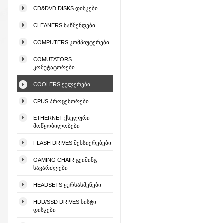
CD&DVD DISKS ᲓᲘᲡᲙᲔᲑᲘ
CLEANERS ᲡᲐᲬᲛᲔᲜᲓᲔᲑᲘ
COMPUTERS ᲙᲝᲛᲞᲘᲣᲢᲔᲠᲔᲑᲘ
COMUTATORS
ᲙᲝᲛᲣᲢᲐᲢᲝᲠᲔᲑᲘ
COOLERS ᲥᲣᲚᲔᲠᲔᲑᲘ
CPUS ᲞᲠᲝᲪᲔᲡᲝᲠᲔᲑᲘ
ETHERNET ᲥᲡᲔᲚᲣᲠᲘ
ᲛᲝᲬᲧᲝᲑᲘᲚᲝᲑᲔᲑᲘ
FLASH DRIVES ᲛᲔᲮᲡᲘᲔᲠᲔᲑᲔᲑᲘ
GAMING CHAIR ᲒᲔᲘᲛᲘᲜᲒ
ᲡᲐᲕᲐᲠᲫᲚᲔᲑᲘ
HEADSETS ᲧᲣᲠᲡᲐᲡᲛᲔᲜᲔᲑᲘ
HDD/SSD DRIVES ᲮᲘᲡᲢᲘ
ᲓᲘᲡᲙᲔᲑᲘ