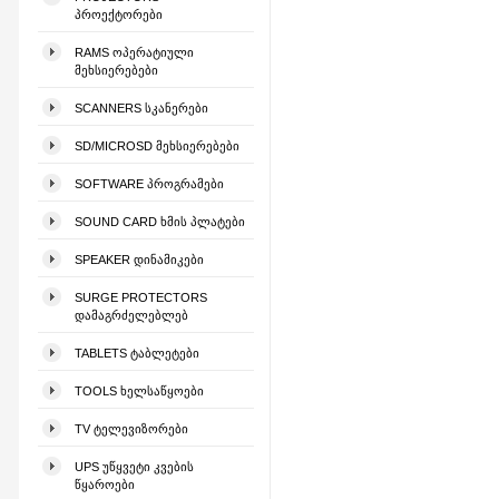
ᲞᲠᲝᲔᲥᲢᲝᲠᲔᲑᲘ
RAMS ᲝᲞᲔᲠᲐᲢᲘᲣᲚᲘ
ᲛᲔᲮᲡᲘᲔᲠᲔᲑᲔᲑᲘ
SCANNERS ᲡᲙᲐᲜᲔᲠᲔᲑᲘ
SD/MICROSD ᲛᲔᲮᲡᲘᲔᲠᲔᲑᲔᲑᲘ
SOFTWARE ᲞᲠᲝᲒᲠᲐᲛᲔᲑᲘ
SOUND CARD ᲮᲛᲘᲡ ᲞᲚᲐᲢᲔᲑᲘ
SPEAKER ᲓᲘᲜᲐᲛᲘᲙᲔᲑᲘ
SURGE PROTECTORS
ᲓᲐᲛᲐᲒᲠᲫᲔᲚᲔᲑᲚᲔᲑ
TABLETS ᲢᲐᲑᲚᲔᲢᲔᲑᲘ
TOOLS ᲮᲔᲚᲡᲐᲬᲧᲝᲔᲑᲘ
TV ᲢᲔᲚᲔᲕᲘᲖᲝᲠᲔᲑᲘ
UPS ᲣᲬᲧᲕᲔᲢᲘ ᲙᲕᲔᲑᲘᲡ
ᲬᲧᲐᲠᲝᲔᲑᲘ