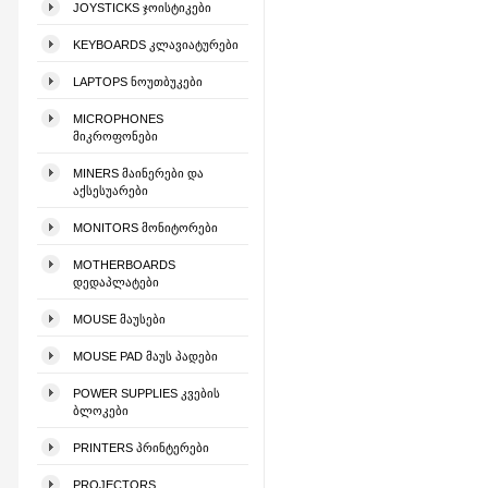
JOYSTICKS ᲯᲝᲘᲡᲢᲘᲙᲔᲑᲘ
KEYBOARDS ᲙᲚᲐᲕᲘᲐᲢᲣᲠᲔᲑᲘ
LAPTOPS ᲜᲝᲣᲗᲑᲣᲙᲔᲑᲘ
MICROPHONES
ᲛᲘᲙᲠᲝᲤᲝᲜᲔᲑᲘ
MINERS ᲛᲐᲘᲜᲔᲠᲔᲑᲘ ᲓᲐ
ᲐᲥᲡᲔᲡᲣᲐᲠᲔᲑᲘ
MONITORS ᲛᲝᲜᲘᲢᲝᲠᲔᲑᲘ
MOTHERBOARDS
ᲓᲔᲓᲐᲞᲚᲐᲢᲔᲑᲘ
MOUSE ᲛᲐᲣᲡᲔᲑᲘ
MOUSE PAD ᲛᲐᲣᲡ ᲞᲐᲓᲔᲑᲘ
POWER SUPPLIES ᲙᲕᲔᲑᲘᲡ
ᲑᲚᲝᲙᲔᲑᲘ
PRINTERS ᲞᲠᲘᲜᲢᲔᲠᲔᲑᲘ
PROJECTORS