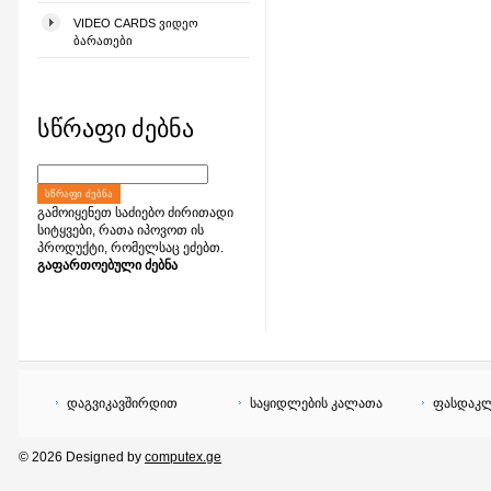
VIDEO CARDS ᲕᲘᲓᲔᲝ
ᲑᲐᲠᲐᲗᲔᲑᲘ
სწრაფი ძებნა
ᲡᲬᲠᲐᲤᲘ ᲫᲔᲑᲜᲐ
გამოიყენეთ საძიებო ძირითადი
სიტყვები, რათა იპოვოთ ის
პროდუქტი, რომელსაც ეძებთ.
გაფართოებული ძებნა
დაგვიკავშირდით
საყიდლების კალათა
ფასდაკლ
© 2026 Designed by
computex.ge