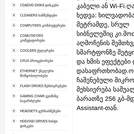
კაბელი ან Wi‐Fi.ღ
CD&DVD DISKS ᲓᲘᲡᲙᲔᲑᲘ
ხედვა: ხილვადობა
CLEANERS ᲡᲐᲬᲛᲔᲜᲓᲔᲑᲘ
მეტრამდე, სრულ
COMPUTERS ᲙᲝᲛᲞᲘᲣᲢᲔᲠᲔᲑᲘ
სიბნელეშიც კი.მო
COMUTATORS
ᲙᲝᲛᲣᲢᲐᲢᲝᲠᲔᲑᲘ
აღმოჩენის შემთხვ
COOLERS ᲥᲣᲚᲔᲠᲔᲑᲘ
სმარტფონზე შეტყო
და ხმის ეფექტები
CPUS ᲞᲠᲝᲪᲔᲡᲝᲠᲔᲑᲘ
დასაფრთხობად.ორ
ETHERNET ᲥᲡᲔᲚᲣᲠᲘ
ᲛᲝᲬᲧᲝᲑᲘᲚᲝᲑᲔᲑᲘ
ჩაშენებული მიკრ
FLASH DRIVES ᲛᲔᲮᲡᲘᲔᲠᲔᲑᲔᲑᲘ
მეხსიერება საშუა
GAMING CHAIR ᲒᲔᲘᲛᲘᲜᲒ
ბარათზე 256 გბ-მ
ᲡᲐᲕᲐᲠᲫᲚᲔᲑᲘ
Assistant-თან.
HEADSETS ᲧᲣᲠᲡᲐᲡᲛᲔᲜᲔᲑᲘ
HDD/SSD DRIVES ᲮᲘᲡᲢᲘ
ᲓᲘᲡᲙᲔᲑᲘ