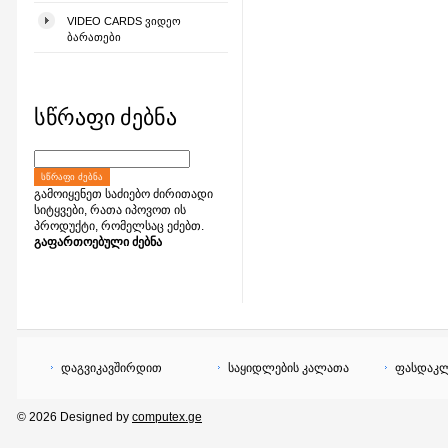
VIDEO CARDS ᲕᲘᲓᲔᲝ
ᲑᲐᲠᲐᲗᲔᲑᲘ
სწრაფი ძებნა
ᲡᲬᲠᲐᲤᲘ ᲫᲔᲑᲜᲐ
გამოიყენეთ საძიებო ძირითადი
სიტყვები, რათა იპოვოთ ის
პროდუქტი, რომელსაც ეძებთ.
გაფართოებული ძებნა
დაგვიკავშირდით
საყიდლების კალათა
ფასდაკლ
© 2026 Designed by
computex.ge