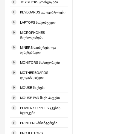
JOYSTICKS ᲯᲝᲘᲡᲢᲘᲙᲔᲑᲘ
KEYBOARDS ᲙᲚᲐᲕᲘᲐᲢᲣᲠᲔᲑᲘ
LAPTOPS ᲜᲝᲣᲗᲑᲣᲙᲔᲑᲘ
MICROPHONES
ᲛᲘᲙᲠᲝᲤᲝᲜᲔᲑᲘ
MINERS ᲛᲐᲘᲜᲔᲠᲔᲑᲘ ᲓᲐ
ᲐᲥᲡᲔᲡᲣᲐᲠᲔᲑᲘ
MONITORS ᲛᲝᲜᲘᲢᲝᲠᲔᲑᲘ
MOTHERBOARDS
ᲓᲔᲓᲐᲞᲚᲐᲢᲔᲑᲘ
MOUSE ᲛᲐᲣᲡᲔᲑᲘ
MOUSE PAD ᲛᲐᲣᲡ ᲞᲐᲓᲔᲑᲘ
POWER SUPPLIES ᲙᲕᲔᲑᲘᲡ
ᲑᲚᲝᲙᲔᲑᲘ
PRINTERS ᲞᲠᲘᲜᲢᲔᲠᲔᲑᲘ
PROJECTORS