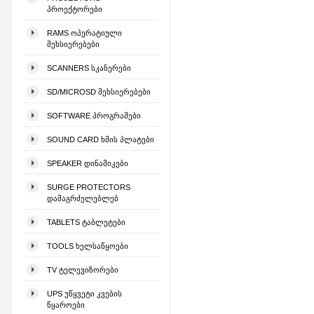
ᲞᲠᲝᲔᲥᲢᲝᲠᲔᲑᲘ
RAMS ᲝᲞᲔᲠᲐᲢᲘᲣᲚᲘ
ᲛᲔᲮᲡᲘᲔᲠᲔᲑᲔᲑᲘ
SCANNERS ᲡᲙᲐᲜᲔᲠᲔᲑᲘ
SD/MICROSD ᲛᲔᲮᲡᲘᲔᲠᲔᲑᲔᲑᲘ
SOFTWARE ᲞᲠᲝᲒᲠᲐᲛᲔᲑᲘ
SOUND CARD ᲮᲛᲘᲡ ᲞᲚᲐᲢᲔᲑᲘ
SPEAKER ᲓᲘᲜᲐᲛᲘᲙᲔᲑᲘ
SURGE PROTECTORS
ᲓᲐᲛᲐᲒᲠᲫᲔᲚᲔᲑᲚᲔᲑ
TABLETS ᲢᲐᲑᲚᲔᲢᲔᲑᲘ
TOOLS ᲮᲔᲚᲡᲐᲬᲧᲝᲔᲑᲘ
TV ᲢᲔᲚᲔᲕᲘᲖᲝᲠᲔᲑᲘ
UPS ᲣᲬᲧᲕᲔᲢᲘ ᲙᲕᲔᲑᲘᲡ
ᲬᲧᲐᲠᲝᲔᲑᲘ