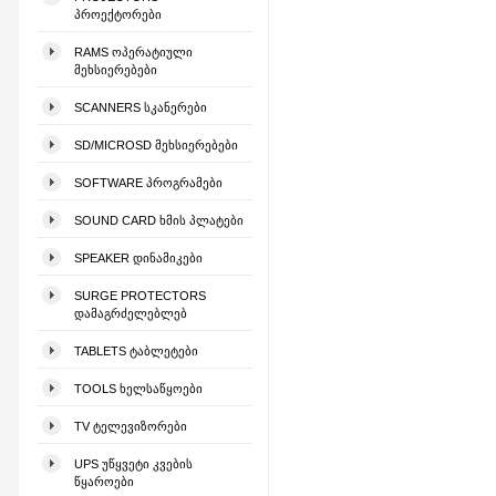
ᲞᲠᲝᲔᲥᲢᲝᲠᲔᲑᲘ
RAMS ᲝᲞᲔᲠᲐᲢᲘᲣᲚᲘ
ᲛᲔᲮᲡᲘᲔᲠᲔᲑᲔᲑᲘ
SCANNERS ᲡᲙᲐᲜᲔᲠᲔᲑᲘ
SD/MICROSD ᲛᲔᲮᲡᲘᲔᲠᲔᲑᲔᲑᲘ
SOFTWARE ᲞᲠᲝᲒᲠᲐᲛᲔᲑᲘ
SOUND CARD ᲮᲛᲘᲡ ᲞᲚᲐᲢᲔᲑᲘ
SPEAKER ᲓᲘᲜᲐᲛᲘᲙᲔᲑᲘ
SURGE PROTECTORS
ᲓᲐᲛᲐᲒᲠᲫᲔᲚᲔᲑᲚᲔᲑ
TABLETS ᲢᲐᲑᲚᲔᲢᲔᲑᲘ
TOOLS ᲮᲔᲚᲡᲐᲬᲧᲝᲔᲑᲘ
TV ᲢᲔᲚᲔᲕᲘᲖᲝᲠᲔᲑᲘ
UPS ᲣᲬᲧᲕᲔᲢᲘ ᲙᲕᲔᲑᲘᲡ
ᲬᲧᲐᲠᲝᲔᲑᲘ