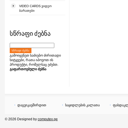
VIDEO CARDS ᲕᲘᲓᲔᲝ
ᲑᲐᲠᲐᲗᲔᲑᲘ
სწრაფი ძებნა
ᲡᲬᲠᲐᲤᲘ ᲫᲔᲑᲜᲐ
გამოიყენეთ საძიებო ძირითადი
სიტყვები, რათა იპოვოთ ის
პროდუქტი, რომელსაც ეძებთ.
გაფართოებული ძებნა
დაგვიკავშირდით
საყიდლების კალათა
ფასდაკლ
© 2026 Designed by
computex.ge