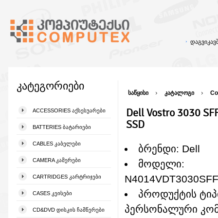
დაგვიკა
კატეგორიები
საწყისი
კატალოგი
Co
Dell Vostro 3030 S
ACCESSORIES ᲐᲥᲡᲔᲡᲣᲐᲠᲔᲑᲘ
SSD
BATTERIES ᲑᲐᲢᲐᲠᲘᲔᲑᲘ
CABLES ᲙᲐᲑᲔᲚᲔᲑᲘ
ბრენდი: Dell
CAMERA ᲙᲐᲛᲔᲠᲔᲑᲘ
მოდელი:
N4014VDT3030SF
CARTRIDGES ᲙᲐᲠᲢᲠᲘᲯᲔᲑᲘ
პროდუქტის ტიპ
CASES ᲙᲔᲘᲡᲔᲑᲘ
პერსონალური კომ
CD&DVD ᲓᲘᲡᲙᲘᲡ ᲩᲐᲛᲬᲔᲠᲔᲑᲘ