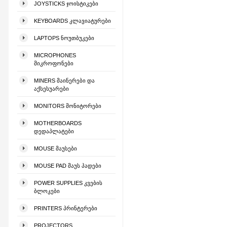
JOYSTICKS ᲯᲝᲘᲡᲢᲘᲙᲔᲑᲘ
KEYBOARDS ᲙᲚᲐᲕᲘᲐᲢᲣᲠᲔᲑᲘ
LAPTOPS ᲜᲝᲣᲗᲑᲣᲙᲔᲑᲘ
MICROPHONES
ᲛᲘᲙᲠᲝᲤᲝᲜᲔᲑᲘ
MINERS ᲛᲐᲘᲜᲔᲠᲔᲑᲘ ᲓᲐ
ᲐᲥᲡᲔᲡᲣᲐᲠᲔᲑᲘ
MONITORS ᲛᲝᲜᲘᲢᲝᲠᲔᲑᲘ
MOTHERBOARDS
ᲓᲔᲓᲐᲞᲚᲐᲢᲔᲑᲘ
MOUSE ᲛᲐᲣᲡᲔᲑᲘ
MOUSE PAD ᲛᲐᲣᲡ ᲞᲐᲓᲔᲑᲘ
POWER SUPPLIES ᲙᲕᲔᲑᲘᲡ
ᲑᲚᲝᲙᲔᲑᲘ
PRINTERS ᲞᲠᲘᲜᲢᲔᲠᲔᲑᲘ
PROJECTORS