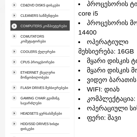
პროცესორის ტიპ
CD&DVD DISKS ᲓᲘᲡᲙᲔᲑᲘ
core i5
CLEANERS ᲡᲐᲬᲛᲔᲜᲓᲔᲑᲘ
პროცესორის მ
COMPUTERS ᲙᲝᲛᲞᲘᲣᲢᲔᲠᲔᲑᲘ
14400
COMUTATORS
ოპერატიული
ᲙᲝᲛᲣᲢᲐᲢᲝᲠᲔᲑᲘ
მეხსიერება: 16GB
COOLERS ᲥᲣᲚᲔᲠᲔᲑᲘ
მყარი დისკის ტ
CPUS ᲞᲠᲝᲪᲔᲡᲝᲠᲔᲑᲘ
მყარი დისკის 
ETHERNET ᲥᲡᲔᲚᲣᲠᲘ
ᲛᲝᲬᲧᲝᲑᲘᲚᲝᲑᲔᲑᲘ
ვიდეო ბარათის
WIFI: დიახ
FLASH DRIVES ᲛᲔᲮᲡᲘᲔᲠᲔᲑᲔᲑᲘ
კომპლექტაცია:
GAMING CHAIR ᲒᲔᲘᲛᲘᲜᲒ
ᲡᲐᲕᲐᲠᲫᲚᲔᲑᲘ
ოპერაციული სის
HEADSETS ᲧᲣᲠᲡᲐᲡᲛᲔᲜᲔᲑᲘ
ფერი: შავი
HDD/SSD DRIVES ᲮᲘᲡᲢᲘ
ᲓᲘᲡᲙᲔᲑᲘ