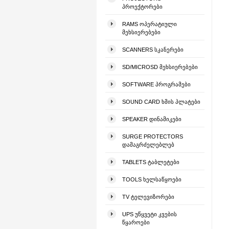
ᲞᲠᲝᲔᲥᲢᲝᲠᲔᲑᲘ
RAMS ᲝᲞᲔᲠᲐᲢᲘᲣᲚᲘ
ᲛᲔᲮᲡᲘᲔᲠᲔᲑᲔᲑᲘ
SCANNERS ᲡᲙᲐᲜᲔᲠᲔᲑᲘ
SD/MICROSD ᲛᲔᲮᲡᲘᲔᲠᲔᲑᲔᲑᲘ
SOFTWARE ᲞᲠᲝᲒᲠᲐᲛᲔᲑᲘ
SOUND CARD ᲮᲛᲘᲡ ᲞᲚᲐᲢᲔᲑᲘ
SPEAKER ᲓᲘᲜᲐᲛᲘᲙᲔᲑᲘ
SURGE PROTECTORS
ᲓᲐᲛᲐᲒᲠᲫᲔᲚᲔᲑᲚᲔᲑ
TABLETS ᲢᲐᲑᲚᲔᲢᲔᲑᲘ
TOOLS ᲮᲔᲚᲡᲐᲬᲧᲝᲔᲑᲘ
TV ᲢᲔᲚᲔᲕᲘᲖᲝᲠᲔᲑᲘ
UPS ᲣᲬᲧᲕᲔᲢᲘ ᲙᲕᲔᲑᲘᲡ
ᲬᲧᲐᲠᲝᲔᲑᲘ