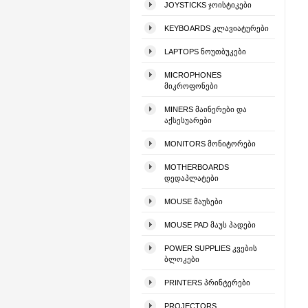
JOYSTICKS ᲯᲝᲘᲡᲢᲘᲙᲔᲑᲘ
KEYBOARDS ᲙᲚᲐᲕᲘᲐᲢᲣᲠᲔᲑᲘ
LAPTOPS ᲜᲝᲣᲗᲑᲣᲙᲔᲑᲘ
MICROPHONES
ᲛᲘᲙᲠᲝᲤᲝᲜᲔᲑᲘ
MINERS ᲛᲐᲘᲜᲔᲠᲔᲑᲘ ᲓᲐ
ᲐᲥᲡᲔᲡᲣᲐᲠᲔᲑᲘ
MONITORS ᲛᲝᲜᲘᲢᲝᲠᲔᲑᲘ
MOTHERBOARDS
ᲓᲔᲓᲐᲞᲚᲐᲢᲔᲑᲘ
MOUSE ᲛᲐᲣᲡᲔᲑᲘ
MOUSE PAD ᲛᲐᲣᲡ ᲞᲐᲓᲔᲑᲘ
POWER SUPPLIES ᲙᲕᲔᲑᲘᲡ
ᲑᲚᲝᲙᲔᲑᲘ
PRINTERS ᲞᲠᲘᲜᲢᲔᲠᲔᲑᲘ
PROJECTORS