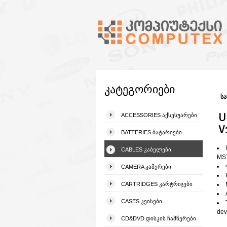
კატეგორიები
სა
U
ACCESSORIES ᲐᲥᲡᲔᲡᲣᲐᲠᲔᲑᲘ
V
BATTERIES ᲑᲐᲢᲐᲠᲘᲔᲑᲘ
CABLES ᲙᲐᲑᲔᲚᲔᲑᲘ
MST
CAMERA ᲙᲐᲛᲔᲠᲔᲑᲘ
CARTRIDGES ᲙᲐᲠᲢᲠᲘᲯᲔᲑᲘ
CASES ᲙᲔᲘᲡᲔᲑᲘ
dev
CD&DVD ᲓᲘᲡᲙᲘᲡ ᲩᲐᲛᲬᲔᲠᲔᲑᲘ