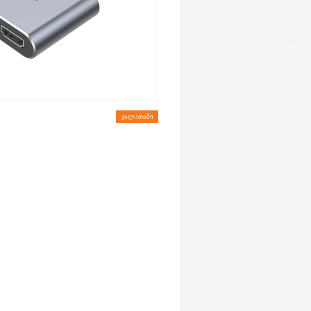
ᲙᲐᲚᲐᲗᲐᲨᲘ