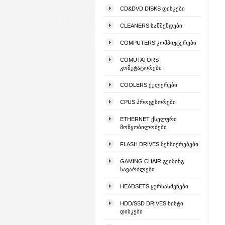
CD&DVD DISKS ᲓᲘᲡᲙᲔᲑᲘ
CLEANERS ᲡᲐᲬᲛᲔᲜᲓᲔᲑᲘ
COMPUTERS ᲙᲝᲛᲞᲘᲣᲢᲔᲠᲔᲑᲘ
COMUTATORS
ᲙᲝᲛᲣᲢᲐᲢᲝᲠᲔᲑᲘ
COOLERS ᲥᲣᲚᲔᲠᲔᲑᲘ
CPUS ᲞᲠᲝᲪᲔᲡᲝᲠᲔᲑᲘ
ETHERNET ᲥᲡᲔᲚᲣᲠᲘ
ᲛᲝᲬᲧᲝᲑᲘᲚᲝᲑᲔᲑᲘ
FLASH DRIVES ᲛᲔᲮᲡᲘᲔᲠᲔᲑᲔᲑᲘ
GAMING CHAIR ᲒᲔᲘᲛᲘᲜᲒ
ᲡᲐᲕᲐᲠᲫᲚᲔᲑᲘ
HEADSETS ᲧᲣᲠᲡᲐᲡᲛᲔᲜᲔᲑᲘ
HDD/SSD DRIVES ᲮᲘᲡᲢᲘ
ᲓᲘᲡᲙᲔᲑᲘ