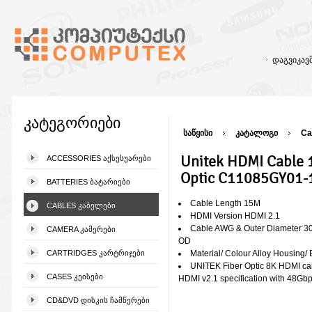
დაგვიკა
კატეგორიები
საწყისი
კატალოგი
Ca
Unitek HDMI Cable 
ACCESSORIES ᲐᲥᲡᲔᲡᲣᲐᲠᲔᲑᲘ
Optic C11085GY01
BATTERIES ᲑᲐᲢᲐᲠᲘᲔᲑᲘ
Cable Length 15M
CABLES ᲙᲐᲑᲔᲚᲔᲑᲘ
HDMI Version HDMI 2.1
Cable AWG & Outer Diameter 
CAMERA ᲙᲐᲛᲔᲠᲔᲑᲘ
OD
CARTRIDGES ᲙᲐᲠᲢᲠᲘᲯᲔᲑᲘ
Material/ Colour Alloy Housing/ 
UNITEK Fiber Optic 8K HDMI cab
CASES ᲙᲔᲘᲡᲔᲑᲘ
HDMI v2.1 specification with 48Gb
CD&DVD ᲓᲘᲡᲙᲘᲡ ᲩᲐᲛᲬᲔᲠᲔᲑᲘ