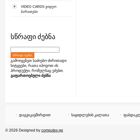
VIDEO CARDS ᲕᲘᲓᲔᲝ
ᲑᲐᲠᲐᲗᲔᲑᲘ
სწრაფი ძებნა
ᲡᲬᲠᲐᲤᲘ ᲫᲔᲑᲜᲐ
გამოიყენეთ საძიებო ძირითადი
სიტყვები, რათა იპოვოთ ის
პროდუქტი, რომელსაც ეძებთ.
გაფართოებული ძებნა
დაგვიკავშირდით
საყიდლების კალათა
ფასდაკლ
© 2026 Designed by
computex.ge