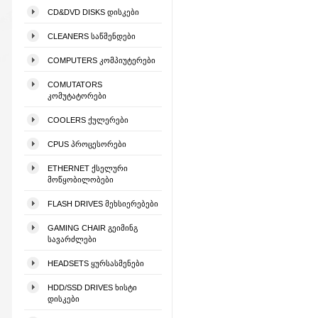
CD&DVD DISKS ᲓᲘᲡᲙᲔᲑᲘ
CLEANERS ᲡᲐᲬᲛᲔᲜᲓᲔᲑᲘ
COMPUTERS ᲙᲝᲛᲞᲘᲣᲢᲔᲠᲔᲑᲘ
COMUTATORS
ᲙᲝᲛᲣᲢᲐᲢᲝᲠᲔᲑᲘ
COOLERS ᲥᲣᲚᲔᲠᲔᲑᲘ
CPUS ᲞᲠᲝᲪᲔᲡᲝᲠᲔᲑᲘ
ETHERNET ᲥᲡᲔᲚᲣᲠᲘ
ᲛᲝᲬᲧᲝᲑᲘᲚᲝᲑᲔᲑᲘ
FLASH DRIVES ᲛᲔᲮᲡᲘᲔᲠᲔᲑᲔᲑᲘ
GAMING CHAIR ᲒᲔᲘᲛᲘᲜᲒ
ᲡᲐᲕᲐᲠᲫᲚᲔᲑᲘ
HEADSETS ᲧᲣᲠᲡᲐᲡᲛᲔᲜᲔᲑᲘ
HDD/SSD DRIVES ᲮᲘᲡᲢᲘ
ᲓᲘᲡᲙᲔᲑᲘ