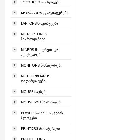
JOYSTICKS ᲯᲝᲘᲡᲢᲘᲙᲔᲑᲘ
KEYBOARDS ᲙᲚᲐᲕᲘᲐᲢᲣᲠᲔᲑᲘ
LAPTOPS ᲜᲝᲣᲗᲑᲣᲙᲔᲑᲘ
MICROPHONES
ᲛᲘᲙᲠᲝᲤᲝᲜᲔᲑᲘ
MINERS ᲛᲐᲘᲜᲔᲠᲔᲑᲘ ᲓᲐ
ᲐᲥᲡᲔᲡᲣᲐᲠᲔᲑᲘ
MONITORS ᲛᲝᲜᲘᲢᲝᲠᲔᲑᲘ
MOTHERBOARDS
ᲓᲔᲓᲐᲞᲚᲐᲢᲔᲑᲘ
MOUSE ᲛᲐᲣᲡᲔᲑᲘ
MOUSE PAD ᲛᲐᲣᲡ ᲞᲐᲓᲔᲑᲘ
POWER SUPPLIES ᲙᲕᲔᲑᲘᲡ
ᲑᲚᲝᲙᲔᲑᲘ
PRINTERS ᲞᲠᲘᲜᲢᲔᲠᲔᲑᲘ
PROJECTORS