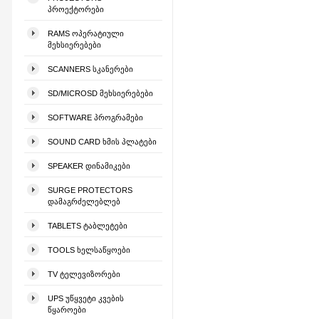
ᲞᲠᲝᲔᲥᲢᲝᲠᲔᲑᲘ
RAMS ᲝᲞᲔᲠᲐᲢᲘᲣᲚᲘ
ᲛᲔᲮᲡᲘᲔᲠᲔᲑᲔᲑᲘ
SCANNERS ᲡᲙᲐᲜᲔᲠᲔᲑᲘ
SD/MICROSD ᲛᲔᲮᲡᲘᲔᲠᲔᲑᲔᲑᲘ
SOFTWARE ᲞᲠᲝᲒᲠᲐᲛᲔᲑᲘ
SOUND CARD ᲮᲛᲘᲡ ᲞᲚᲐᲢᲔᲑᲘ
SPEAKER ᲓᲘᲜᲐᲛᲘᲙᲔᲑᲘ
SURGE PROTECTORS
ᲓᲐᲛᲐᲒᲠᲫᲔᲚᲔᲑᲚᲔᲑ
TABLETS ᲢᲐᲑᲚᲔᲢᲔᲑᲘ
TOOLS ᲮᲔᲚᲡᲐᲬᲧᲝᲔᲑᲘ
TV ᲢᲔᲚᲔᲕᲘᲖᲝᲠᲔᲑᲘ
UPS ᲣᲬᲧᲕᲔᲢᲘ ᲙᲕᲔᲑᲘᲡ
ᲬᲧᲐᲠᲝᲔᲑᲘ