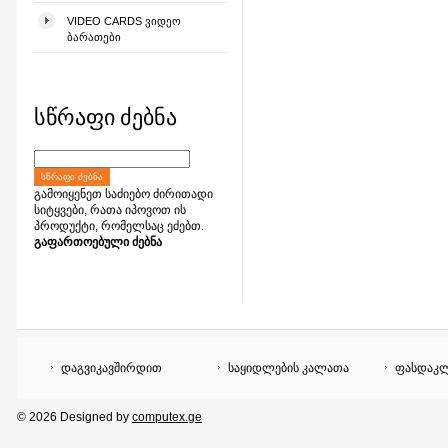
VIDEO CARDS ᲕᲘᲓᲔᲝ
ᲑᲐᲠᲐᲗᲔᲑᲘ
სწრაფი ძებნა
ᲡᲬᲠᲐᲤᲘ ᲫᲔᲑᲜᲐ
გამოიყენეთ საძიებო ძირითადი
სიტყვები, რათა იპოვოთ ის
პროდუქტი, რომელსაც ეძებთ.
გაფართოებული ძებნა
დაგვიკავშირდით
საყიდლების კალათა
ფასდაკლ
© 2026 Designed by
computex.ge