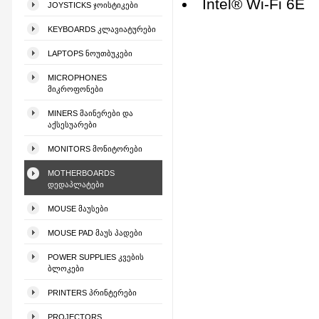
Intel® Wi-Fi 6E
JOYSTICKS ᲯᲝᲘᲡᲢᲘᲙᲔᲑᲘ
KEYBOARDS ᲙᲚᲐᲕᲘᲐᲢᲣᲠᲔᲑᲘ
LAPTOPS ᲜᲝᲣᲗᲑᲣᲙᲔᲑᲘ
MICROPHONES
ᲛᲘᲙᲠᲝᲤᲝᲜᲔᲑᲘ
MINERS ᲛᲐᲘᲜᲔᲠᲔᲑᲘ ᲓᲐ
ᲐᲥᲡᲔᲡᲣᲐᲠᲔᲑᲘ
MONITORS ᲛᲝᲜᲘᲢᲝᲠᲔᲑᲘ
MOTHERBOARDS
ᲓᲔᲓᲐᲞᲚᲐᲢᲔᲑᲘ
MOUSE ᲛᲐᲣᲡᲔᲑᲘ
MOUSE PAD ᲛᲐᲣᲡ ᲞᲐᲓᲔᲑᲘ
POWER SUPPLIES ᲙᲕᲔᲑᲘᲡ
ᲑᲚᲝᲙᲔᲑᲘ
PRINTERS ᲞᲠᲘᲜᲢᲔᲠᲔᲑᲘ
PROJECTORS