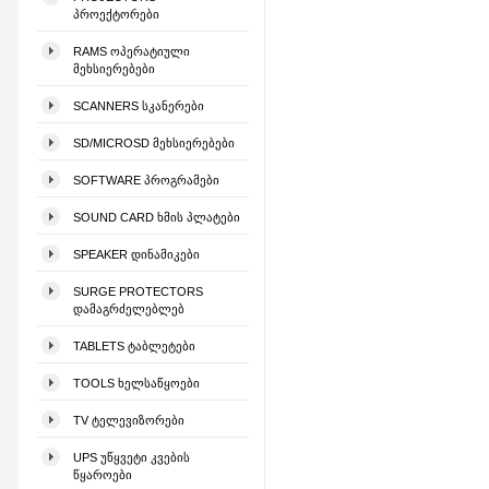
ᲞᲠᲝᲔᲥᲢᲝᲠᲔᲑᲘ
RAMS ᲝᲞᲔᲠᲐᲢᲘᲣᲚᲘ
ᲛᲔᲮᲡᲘᲔᲠᲔᲑᲔᲑᲘ
SCANNERS ᲡᲙᲐᲜᲔᲠᲔᲑᲘ
SD/MICROSD ᲛᲔᲮᲡᲘᲔᲠᲔᲑᲔᲑᲘ
SOFTWARE ᲞᲠᲝᲒᲠᲐᲛᲔᲑᲘ
SOUND CARD ᲮᲛᲘᲡ ᲞᲚᲐᲢᲔᲑᲘ
SPEAKER ᲓᲘᲜᲐᲛᲘᲙᲔᲑᲘ
SURGE PROTECTORS
ᲓᲐᲛᲐᲒᲠᲫᲔᲚᲔᲑᲚᲔᲑ
TABLETS ᲢᲐᲑᲚᲔᲢᲔᲑᲘ
TOOLS ᲮᲔᲚᲡᲐᲬᲧᲝᲔᲑᲘ
TV ᲢᲔᲚᲔᲕᲘᲖᲝᲠᲔᲑᲘ
UPS ᲣᲬᲧᲕᲔᲢᲘ ᲙᲕᲔᲑᲘᲡ
ᲬᲧᲐᲠᲝᲔᲑᲘ