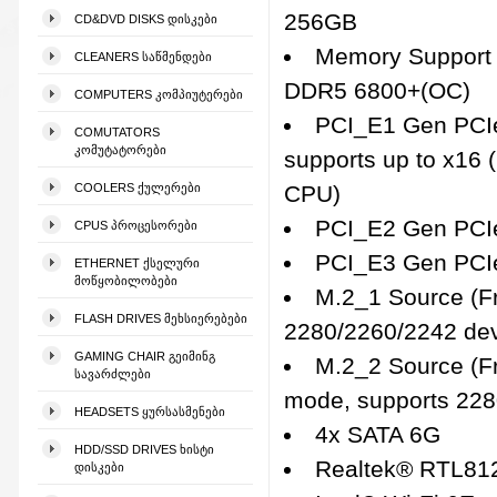
256GB
CD&DVD DISKS ᲓᲘᲡᲙᲔᲑᲘ
Memory Support 
CLEANERS ᲡᲐᲬᲛᲔᲜᲓᲔᲑᲘ
DDR5 6800+(OC)
COMPUTERS ᲙᲝᲛᲞᲘᲣᲢᲔᲠᲔᲑᲘ
PCI_E1 Gen PCI
COMUTATORS
ᲙᲝᲛᲣᲢᲐᲢᲝᲠᲔᲑᲘ
supports up to x16 
COOLERS ᲥᲣᲚᲔᲠᲔᲑᲘ
CPU)
PCI_E2 Gen PCIe 
CPUS ᲞᲠᲝᲪᲔᲡᲝᲠᲔᲑᲘ
PCI_E3 Gen PCIe 
ETHERNET ᲥᲡᲔᲚᲣᲠᲘ
ᲛᲝᲬᲧᲝᲑᲘᲚᲝᲑᲔᲑᲘ
M.2_1 Source (Fr
FLASH DRIVES ᲛᲔᲮᲡᲘᲔᲠᲔᲑᲔᲑᲘ
2280/2260/2242 de
GAMING CHAIR ᲒᲔᲘᲛᲘᲜᲒ
M.2_2 Source (Fr
ᲡᲐᲕᲐᲠᲫᲚᲔᲑᲘ
mode, supports 228
HEADSETS ᲧᲣᲠᲡᲐᲡᲛᲔᲜᲔᲑᲘ
4x SATA 6G
HDD/SSD DRIVES ᲮᲘᲡᲢᲘ
Realtek® RTL81
ᲓᲘᲡᲙᲔᲑᲘ