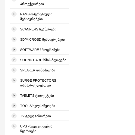
ᲞᲠᲝᲔᲥᲢᲝᲠᲔᲑᲘ
RAMS ᲝᲞᲔᲠᲐᲢᲘᲣᲚᲘ
ᲛᲔᲮᲡᲘᲔᲠᲔᲑᲔᲑᲘ
SCANNERS ᲡᲙᲐᲜᲔᲠᲔᲑᲘ
SD/MICROSD ᲛᲔᲮᲡᲘᲔᲠᲔᲑᲔᲑᲘ
SOFTWARE ᲞᲠᲝᲒᲠᲐᲛᲔᲑᲘ
SOUND CARD ᲮᲛᲘᲡ ᲞᲚᲐᲢᲔᲑᲘ
SPEAKER ᲓᲘᲜᲐᲛᲘᲙᲔᲑᲘ
SURGE PROTECTORS
ᲓᲐᲛᲐᲒᲠᲫᲔᲚᲔᲑᲚᲔᲑ
TABLETS ᲢᲐᲑᲚᲔᲢᲔᲑᲘ
TOOLS ᲮᲔᲚᲡᲐᲬᲧᲝᲔᲑᲘ
TV ᲢᲔᲚᲔᲕᲘᲖᲝᲠᲔᲑᲘ
UPS ᲣᲬᲧᲕᲔᲢᲘ ᲙᲕᲔᲑᲘᲡ
ᲬᲧᲐᲠᲝᲔᲑᲘ