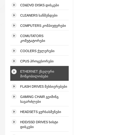
CD&DVD DISKS ᲓᲘᲡᲙᲔᲑᲘ
CLEANERS ᲡᲐᲬᲛᲔᲜᲓᲔᲑᲘ
COMPUTERS ᲙᲝᲛᲞᲘᲣᲢᲔᲠᲔᲑᲘ
COMUTATORS
ᲙᲝᲛᲣᲢᲐᲢᲝᲠᲔᲑᲘ
COOLERS ᲥᲣᲚᲔᲠᲔᲑᲘ
CPUS ᲞᲠᲝᲪᲔᲡᲝᲠᲔᲑᲘ
ETHERNET ᲥᲡᲔᲚᲣᲠᲘ
ᲛᲝᲬᲧᲝᲑᲘᲚᲝᲑᲔᲑᲘ
FLASH DRIVES ᲛᲔᲮᲡᲘᲔᲠᲔᲑᲔᲑᲘ
GAMING CHAIR ᲒᲔᲘᲛᲘᲜᲒ
ᲡᲐᲕᲐᲠᲫᲚᲔᲑᲘ
HEADSETS ᲧᲣᲠᲡᲐᲡᲛᲔᲜᲔᲑᲘ
HDD/SSD DRIVES ᲮᲘᲡᲢᲘ
ᲓᲘᲡᲙᲔᲑᲘ