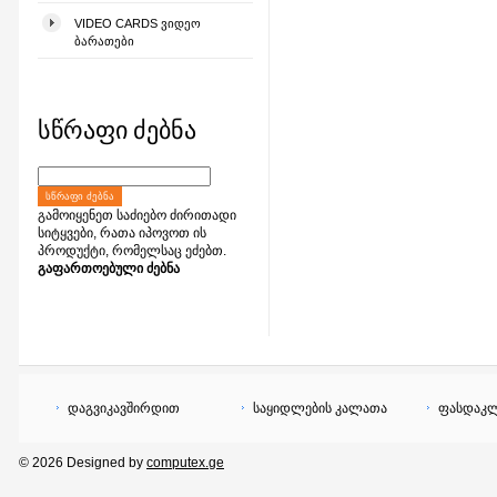
VIDEO CARDS ᲕᲘᲓᲔᲝ
ᲑᲐᲠᲐᲗᲔᲑᲘ
სწრაფი ძებნა
ᲡᲬᲠᲐᲤᲘ ᲫᲔᲑᲜᲐ
გამოიყენეთ საძიებო ძირითადი
სიტყვები, რათა იპოვოთ ის
პროდუქტი, რომელსაც ეძებთ.
გაფართოებული ძებნა
დაგვიკავშირდით
საყიდლების კალათა
ფასდაკლ
© 2026 Designed by
computex.ge