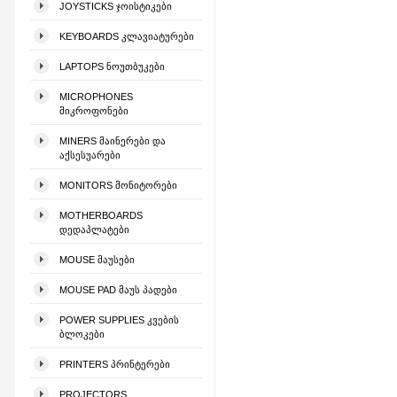
JOYSTICKS ᲯᲝᲘᲡᲢᲘᲙᲔᲑᲘ
KEYBOARDS ᲙᲚᲐᲕᲘᲐᲢᲣᲠᲔᲑᲘ
LAPTOPS ᲜᲝᲣᲗᲑᲣᲙᲔᲑᲘ
MICROPHONES
ᲛᲘᲙᲠᲝᲤᲝᲜᲔᲑᲘ
MINERS ᲛᲐᲘᲜᲔᲠᲔᲑᲘ ᲓᲐ
ᲐᲥᲡᲔᲡᲣᲐᲠᲔᲑᲘ
MONITORS ᲛᲝᲜᲘᲢᲝᲠᲔᲑᲘ
MOTHERBOARDS
ᲓᲔᲓᲐᲞᲚᲐᲢᲔᲑᲘ
MOUSE ᲛᲐᲣᲡᲔᲑᲘ
MOUSE PAD ᲛᲐᲣᲡ ᲞᲐᲓᲔᲑᲘ
POWER SUPPLIES ᲙᲕᲔᲑᲘᲡ
ᲑᲚᲝᲙᲔᲑᲘ
PRINTERS ᲞᲠᲘᲜᲢᲔᲠᲔᲑᲘ
PROJECTORS