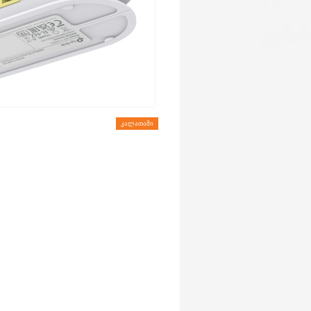
ᲙᲐᲚᲐᲗᲐᲨᲘ