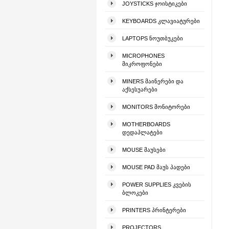
JOYSTICKS ᲯᲝᲘᲡᲢᲘᲙᲔᲑᲘ
KEYBOARDS ᲙᲚᲐᲕᲘᲐᲢᲣᲠᲔᲑᲘ
LAPTOPS ᲜᲝᲣᲗᲑᲣᲙᲔᲑᲘ
MICROPHONES
ᲛᲘᲙᲠᲝᲤᲝᲜᲔᲑᲘ
MINERS ᲛᲐᲘᲜᲔᲠᲔᲑᲘ ᲓᲐ
ᲐᲥᲡᲔᲡᲣᲐᲠᲔᲑᲘ
MONITORS ᲛᲝᲜᲘᲢᲝᲠᲔᲑᲘ
MOTHERBOARDS
ᲓᲔᲓᲐᲞᲚᲐᲢᲔᲑᲘ
MOUSE ᲛᲐᲣᲡᲔᲑᲘ
MOUSE PAD ᲛᲐᲣᲡ ᲞᲐᲓᲔᲑᲘ
POWER SUPPLIES ᲙᲕᲔᲑᲘᲡ
ᲑᲚᲝᲙᲔᲑᲘ
PRINTERS ᲞᲠᲘᲜᲢᲔᲠᲔᲑᲘ
PROJECTORS