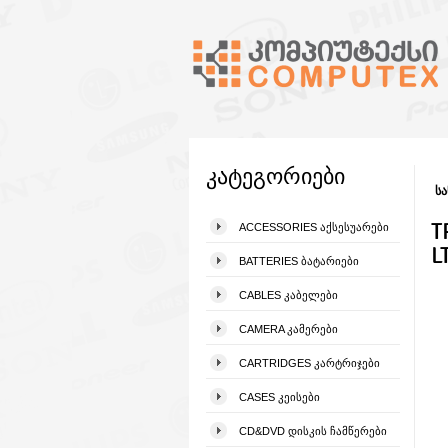
კატეგორიები
სა
T
ACCESSORIES ᲐᲥᲡᲔᲡᲣᲐᲠᲔᲑᲘ
L
BATTERIES ᲑᲐᲢᲐᲠᲘᲔᲑᲘ
CABLES ᲙᲐᲑᲔᲚᲔᲑᲘ
CAMERA ᲙᲐᲛᲔᲠᲔᲑᲘ
CARTRIDGES ᲙᲐᲠᲢᲠᲘᲯᲔᲑᲘ
CASES ᲙᲔᲘᲡᲔᲑᲘ
CD&DVD ᲓᲘᲡᲙᲘᲡ ᲩᲐᲛᲬᲔᲠᲔᲑᲘ