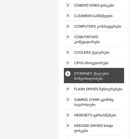
CD&DVD DISKS ᲓᲘᲡᲙᲔᲑᲘ
CLEANERS ᲡᲐᲬᲛᲔᲜᲓᲔᲑᲘ
COMPUTERS ᲙᲝᲛᲞᲘᲣᲢᲔᲠᲔᲑᲘ
COMUTATORS
ᲙᲝᲛᲣᲢᲐᲢᲝᲠᲔᲑᲘ
COOLERS ᲥᲣᲚᲔᲠᲔᲑᲘ
CPUS ᲞᲠᲝᲪᲔᲡᲝᲠᲔᲑᲘ
ETHERNET ᲥᲡᲔᲚᲣᲠᲘ
ᲛᲝᲬᲧᲝᲑᲘᲚᲝᲑᲔᲑᲘ
FLASH DRIVES ᲛᲔᲮᲡᲘᲔᲠᲔᲑᲔᲑᲘ
GAMING CHAIR ᲒᲔᲘᲛᲘᲜᲒ
ᲡᲐᲕᲐᲠᲫᲚᲔᲑᲘ
HEADSETS ᲧᲣᲠᲡᲐᲡᲛᲔᲜᲔᲑᲘ
HDD/SSD DRIVES ᲮᲘᲡᲢᲘ
ᲓᲘᲡᲙᲔᲑᲘ