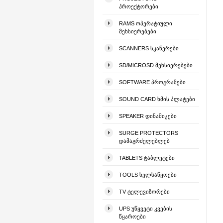
ᲞᲠᲝᲔᲥᲢᲝᲠᲔᲑᲘ
RAMS ᲝᲞᲔᲠᲐᲢᲘᲣᲚᲘ
ᲛᲔᲮᲡᲘᲔᲠᲔᲑᲔᲑᲘ
SCANNERS ᲡᲙᲐᲜᲔᲠᲔᲑᲘ
SD/MICROSD ᲛᲔᲮᲡᲘᲔᲠᲔᲑᲔᲑᲘ
SOFTWARE ᲞᲠᲝᲒᲠᲐᲛᲔᲑᲘ
SOUND CARD ᲮᲛᲘᲡ ᲞᲚᲐᲢᲔᲑᲘ
SPEAKER ᲓᲘᲜᲐᲛᲘᲙᲔᲑᲘ
SURGE PROTECTORS
ᲓᲐᲛᲐᲒᲠᲫᲔᲚᲔᲑᲚᲔᲑ
TABLETS ᲢᲐᲑᲚᲔᲢᲔᲑᲘ
TOOLS ᲮᲔᲚᲡᲐᲬᲧᲝᲔᲑᲘ
TV ᲢᲔᲚᲔᲕᲘᲖᲝᲠᲔᲑᲘ
UPS ᲣᲬᲧᲕᲔᲢᲘ ᲙᲕᲔᲑᲘᲡ
ᲬᲧᲐᲠᲝᲔᲑᲘ