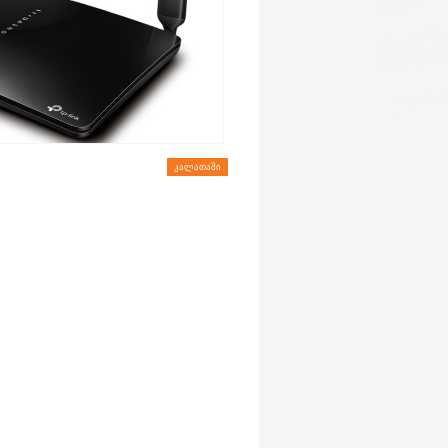
ᲙᲐᲚᲐᲗᲐᲨᲘ