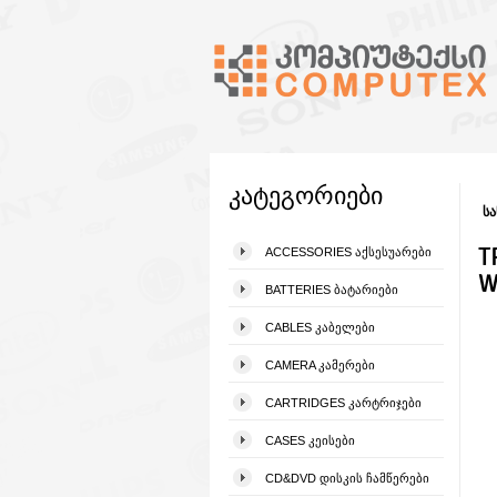
კატეგორიები
სა
T
ACCESSORIES ᲐᲥᲡᲔᲡᲣᲐᲠᲔᲑᲘ
W
BATTERIES ᲑᲐᲢᲐᲠᲘᲔᲑᲘ
CABLES ᲙᲐᲑᲔᲚᲔᲑᲘ
CAMERA ᲙᲐᲛᲔᲠᲔᲑᲘ
CARTRIDGES ᲙᲐᲠᲢᲠᲘᲯᲔᲑᲘ
CASES ᲙᲔᲘᲡᲔᲑᲘ
CD&DVD ᲓᲘᲡᲙᲘᲡ ᲩᲐᲛᲬᲔᲠᲔᲑᲘ