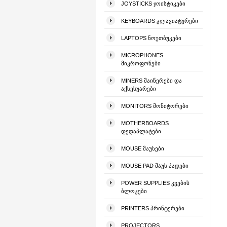
JOYSTICKS ᲯᲝᲘᲡᲢᲘᲙᲔᲑᲘ
KEYBOARDS ᲙᲚᲐᲕᲘᲐᲢᲣᲠᲔᲑᲘ
LAPTOPS ᲜᲝᲣᲗᲑᲣᲙᲔᲑᲘ
MICROPHONES
ᲛᲘᲙᲠᲝᲤᲝᲜᲔᲑᲘ
MINERS ᲛᲐᲘᲜᲔᲠᲔᲑᲘ ᲓᲐ
ᲐᲥᲡᲔᲡᲣᲐᲠᲔᲑᲘ
MONITORS ᲛᲝᲜᲘᲢᲝᲠᲔᲑᲘ
MOTHERBOARDS
ᲓᲔᲓᲐᲞᲚᲐᲢᲔᲑᲘ
MOUSE ᲛᲐᲣᲡᲔᲑᲘ
MOUSE PAD ᲛᲐᲣᲡ ᲞᲐᲓᲔᲑᲘ
POWER SUPPLIES ᲙᲕᲔᲑᲘᲡ
ᲑᲚᲝᲙᲔᲑᲘ
PRINTERS ᲞᲠᲘᲜᲢᲔᲠᲔᲑᲘ
PROJECTORS