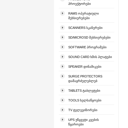
ᲞᲠᲝᲔᲥᲢᲝᲠᲔᲑᲘ
RAMS ᲝᲞᲔᲠᲐᲢᲘᲣᲚᲘ
ᲛᲔᲮᲡᲘᲔᲠᲔᲑᲔᲑᲘ
SCANNERS ᲡᲙᲐᲜᲔᲠᲔᲑᲘ
SD/MICROSD ᲛᲔᲮᲡᲘᲔᲠᲔᲑᲔᲑᲘ
SOFTWARE ᲞᲠᲝᲒᲠᲐᲛᲔᲑᲘ
SOUND CARD ᲮᲛᲘᲡ ᲞᲚᲐᲢᲔᲑᲘ
SPEAKER ᲓᲘᲜᲐᲛᲘᲙᲔᲑᲘ
SURGE PROTECTORS
ᲓᲐᲛᲐᲒᲠᲫᲔᲚᲔᲑᲚᲔᲑ
TABLETS ᲢᲐᲑᲚᲔᲢᲔᲑᲘ
TOOLS ᲮᲔᲚᲡᲐᲬᲧᲝᲔᲑᲘ
TV ᲢᲔᲚᲔᲕᲘᲖᲝᲠᲔᲑᲘ
UPS ᲣᲬᲧᲕᲔᲢᲘ ᲙᲕᲔᲑᲘᲡ
ᲬᲧᲐᲠᲝᲔᲑᲘ