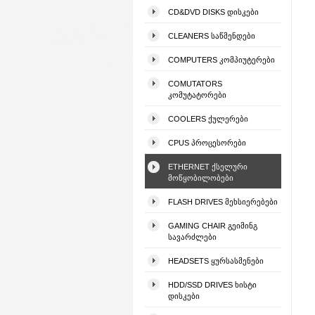
CD&DVD DISKS ᲓᲘᲡᲙᲔᲑᲘ
CLEANERS ᲡᲐᲬᲛᲔᲜᲓᲔᲑᲘ
COMPUTERS ᲙᲝᲛᲞᲘᲣᲢᲔᲠᲔᲑᲘ
COMUTATORS
ᲙᲝᲛᲣᲢᲐᲢᲝᲠᲔᲑᲘ
COOLERS ᲥᲣᲚᲔᲠᲔᲑᲘ
CPUS ᲞᲠᲝᲪᲔᲡᲝᲠᲔᲑᲘ
ETHERNET ᲥᲡᲔᲚᲣᲠᲘ
ᲛᲝᲬᲧᲝᲑᲘᲚᲝᲑᲔᲑᲘ
FLASH DRIVES ᲛᲔᲮᲡᲘᲔᲠᲔᲑᲔᲑᲘ
GAMING CHAIR ᲒᲔᲘᲛᲘᲜᲒ
ᲡᲐᲕᲐᲠᲫᲚᲔᲑᲘ
HEADSETS ᲧᲣᲠᲡᲐᲡᲛᲔᲜᲔᲑᲘ
HDD/SSD DRIVES ᲮᲘᲡᲢᲘ
ᲓᲘᲡᲙᲔᲑᲘ