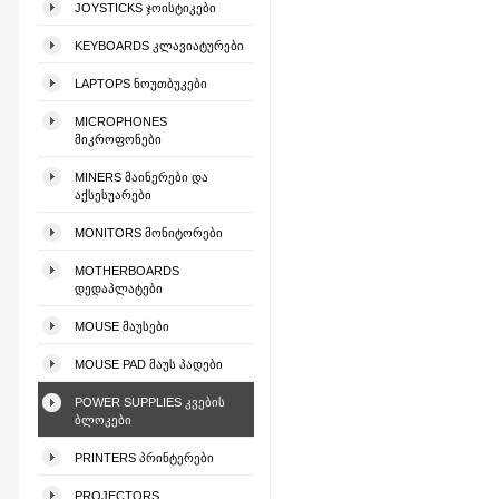
JOYSTICKS ᲯᲝᲘᲡᲢᲘᲙᲔᲑᲘ
KEYBOARDS ᲙᲚᲐᲕᲘᲐᲢᲣᲠᲔᲑᲘ
LAPTOPS ᲜᲝᲣᲗᲑᲣᲙᲔᲑᲘ
MICROPHONES
ᲛᲘᲙᲠᲝᲤᲝᲜᲔᲑᲘ
MINERS ᲛᲐᲘᲜᲔᲠᲔᲑᲘ ᲓᲐ
ᲐᲥᲡᲔᲡᲣᲐᲠᲔᲑᲘ
MONITORS ᲛᲝᲜᲘᲢᲝᲠᲔᲑᲘ
MOTHERBOARDS
ᲓᲔᲓᲐᲞᲚᲐᲢᲔᲑᲘ
MOUSE ᲛᲐᲣᲡᲔᲑᲘ
MOUSE PAD ᲛᲐᲣᲡ ᲞᲐᲓᲔᲑᲘ
POWER SUPPLIES ᲙᲕᲔᲑᲘᲡ
ᲑᲚᲝᲙᲔᲑᲘ
PRINTERS ᲞᲠᲘᲜᲢᲔᲠᲔᲑᲘ
PROJECTORS