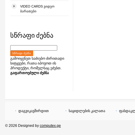
VIDEO CARDS ᲕᲘᲓᲔᲝ
ᲑᲐᲠᲐᲗᲔᲑᲘ
სწრაფი ძებნა
ᲡᲬᲠᲐᲤᲘ ᲫᲔᲑᲜᲐ
გამოიყენეთ საძიებო ძირითადი
სიტყვები, რათა იპოვოთ ის
პროდუქტი, რომელსაც ეძებთ.
გაფართოებული ძებნა
დაგვიკავშირდით
საყიდლების კალათა
ფასდაკლ
© 2026 Designed by
computex.ge