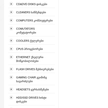
CD&DVD DISKS ᲓᲘᲡᲙᲔᲑᲘ
CLEANERS ᲡᲐᲬᲛᲔᲜᲓᲔᲑᲘ
COMPUTERS ᲙᲝᲛᲞᲘᲣᲢᲔᲠᲔᲑᲘ
COMUTATORS
ᲙᲝᲛᲣᲢᲐᲢᲝᲠᲔᲑᲘ
COOLERS ᲥᲣᲚᲔᲠᲔᲑᲘ
CPUS ᲞᲠᲝᲪᲔᲡᲝᲠᲔᲑᲘ
ETHERNET ᲥᲡᲔᲚᲣᲠᲘ
ᲛᲝᲬᲧᲝᲑᲘᲚᲝᲑᲔᲑᲘ
FLASH DRIVES ᲛᲔᲮᲡᲘᲔᲠᲔᲑᲔᲑᲘ
GAMING CHAIR ᲒᲔᲘᲛᲘᲜᲒ
ᲡᲐᲕᲐᲠᲫᲚᲔᲑᲘ
HEADSETS ᲧᲣᲠᲡᲐᲡᲛᲔᲜᲔᲑᲘ
HDD/SSD DRIVES ᲮᲘᲡᲢᲘ
ᲓᲘᲡᲙᲔᲑᲘ