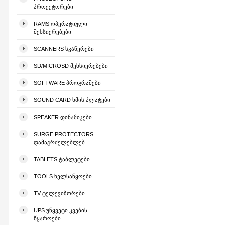
ᲞᲠᲝᲔᲥᲢᲝᲠᲔᲑᲘ
RAMS ᲝᲞᲔᲠᲐᲢᲘᲣᲚᲘ
ᲛᲔᲮᲡᲘᲔᲠᲔᲑᲔᲑᲘ
SCANNERS ᲡᲙᲐᲜᲔᲠᲔᲑᲘ
SD/MICROSD ᲛᲔᲮᲡᲘᲔᲠᲔᲑᲔᲑᲘ
SOFTWARE ᲞᲠᲝᲒᲠᲐᲛᲔᲑᲘ
SOUND CARD ᲮᲛᲘᲡ ᲞᲚᲐᲢᲔᲑᲘ
SPEAKER ᲓᲘᲜᲐᲛᲘᲙᲔᲑᲘ
SURGE PROTECTORS
ᲓᲐᲛᲐᲒᲠᲫᲔᲚᲔᲑᲚᲔᲑ
TABLETS ᲢᲐᲑᲚᲔᲢᲔᲑᲘ
TOOLS ᲮᲔᲚᲡᲐᲬᲧᲝᲔᲑᲘ
TV ᲢᲔᲚᲔᲕᲘᲖᲝᲠᲔᲑᲘ
UPS ᲣᲬᲧᲕᲔᲢᲘ ᲙᲕᲔᲑᲘᲡ
ᲬᲧᲐᲠᲝᲔᲑᲘ