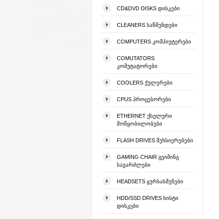
CD&DVD DISKS ᲓᲘᲡᲙᲔᲑᲘ
CLEANERS ᲡᲐᲬᲛᲔᲜᲓᲔᲑᲘ
COMPUTERS ᲙᲝᲛᲞᲘᲣᲢᲔᲠᲔᲑᲘ
COMUTATORS
ᲙᲝᲛᲣᲢᲐᲢᲝᲠᲔᲑᲘ
COOLERS ᲥᲣᲚᲔᲠᲔᲑᲘ
CPUS ᲞᲠᲝᲪᲔᲡᲝᲠᲔᲑᲘ
ETHERNET ᲥᲡᲔᲚᲣᲠᲘ
ᲛᲝᲬᲧᲝᲑᲘᲚᲝᲑᲔᲑᲘ
FLASH DRIVES ᲛᲔᲮᲡᲘᲔᲠᲔᲑᲔᲑᲘ
GAMING CHAIR ᲒᲔᲘᲛᲘᲜᲒ
ᲡᲐᲕᲐᲠᲫᲚᲔᲑᲘ
HEADSETS ᲧᲣᲠᲡᲐᲡᲛᲔᲜᲔᲑᲘ
HDD/SSD DRIVES ᲮᲘᲡᲢᲘ
ᲓᲘᲡᲙᲔᲑᲘ