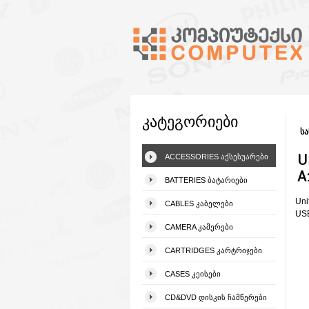
კატეგორიები
სა
U
ACCESSORIES ᲐᲥᲡᲔᲡᲣᲐᲠᲔᲑᲘ
A
BATTERIES ᲑᲐᲢᲐᲠᲘᲔᲑᲘ
Uni
CABLES ᲙᲐᲑᲔᲚᲔᲑᲘ
USB
CAMERA ᲙᲐᲛᲔᲠᲔᲑᲘ
CARTRIDGES ᲙᲐᲠᲢᲠᲘᲯᲔᲑᲘ
CASES ᲙᲔᲘᲡᲔᲑᲘ
CD&DVD ᲓᲘᲡᲙᲘᲡ ᲩᲐᲛᲬᲔᲠᲔᲑᲘ