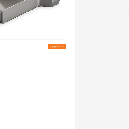
ᲙᲐᲚᲐᲗᲐᲨᲘ