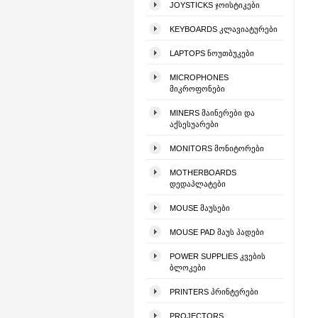
JOYSTICKS ᲯᲝᲘᲡᲢᲘᲙᲔᲑᲘ
KEYBOARDS ᲙᲚᲐᲕᲘᲐᲢᲣᲠᲔᲑᲘ
LAPTOPS ᲜᲝᲣᲗᲑᲣᲙᲔᲑᲘ
MICROPHONES
ᲛᲘᲙᲠᲝᲤᲝᲜᲔᲑᲘ
MINERS ᲛᲐᲘᲜᲔᲠᲔᲑᲘ ᲓᲐ
ᲐᲥᲡᲔᲡᲣᲐᲠᲔᲑᲘ
MONITORS ᲛᲝᲜᲘᲢᲝᲠᲔᲑᲘ
MOTHERBOARDS
ᲓᲔᲓᲐᲞᲚᲐᲢᲔᲑᲘ
MOUSE ᲛᲐᲣᲡᲔᲑᲘ
MOUSE PAD ᲛᲐᲣᲡ ᲞᲐᲓᲔᲑᲘ
POWER SUPPLIES ᲙᲕᲔᲑᲘᲡ
ᲑᲚᲝᲙᲔᲑᲘ
PRINTERS ᲞᲠᲘᲜᲢᲔᲠᲔᲑᲘ
PROJECTORS