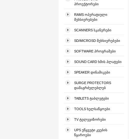
ᲞᲠᲝᲔᲥᲢᲝᲠᲔᲑᲘ
RAMS ᲝᲞᲔᲠᲐᲢᲘᲣᲚᲘ
ᲛᲔᲮᲡᲘᲔᲠᲔᲑᲔᲑᲘ
SCANNERS ᲡᲙᲐᲜᲔᲠᲔᲑᲘ
SD/MICROSD ᲛᲔᲮᲡᲘᲔᲠᲔᲑᲔᲑᲘ
SOFTWARE ᲞᲠᲝᲒᲠᲐᲛᲔᲑᲘ
SOUND CARD ᲮᲛᲘᲡ ᲞᲚᲐᲢᲔᲑᲘ
SPEAKER ᲓᲘᲜᲐᲛᲘᲙᲔᲑᲘ
SURGE PROTECTORS
ᲓᲐᲛᲐᲒᲠᲫᲔᲚᲔᲑᲚᲔᲑ
TABLETS ᲢᲐᲑᲚᲔᲢᲔᲑᲘ
TOOLS ᲮᲔᲚᲡᲐᲬᲧᲝᲔᲑᲘ
TV ᲢᲔᲚᲔᲕᲘᲖᲝᲠᲔᲑᲘ
UPS ᲣᲬᲧᲕᲔᲢᲘ ᲙᲕᲔᲑᲘᲡ
ᲬᲧᲐᲠᲝᲔᲑᲘ