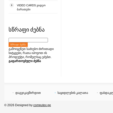
VIDEO CARDS ᲕᲘᲓᲔᲝ
ᲑᲐᲠᲐᲗᲔᲑᲘ
სწრაფი ძებნა
ᲡᲬᲠᲐᲤᲘ ᲫᲔᲑᲜᲐ
გამოიყენეთ საძიებო ძირითადი
სიტყვები, რათა იპოვოთ ის
პროდუქტი, რომელსაც ეძებთ.
გაფართოებული ძებნა
დაგვიკავშირდით
საყიდლების კალათა
ფასდაკლ
© 2026 Designed by
computex.ge