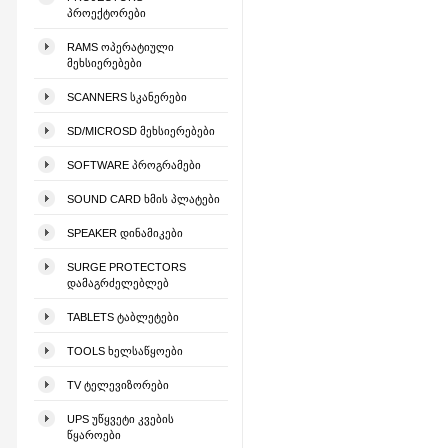
ᲞᲠᲝᲔᲥᲢᲝᲠᲔᲑᲘ
RAMS ᲝᲞᲔᲠᲐᲢᲘᲣᲚᲘ
ᲛᲔᲮᲡᲘᲔᲠᲔᲑᲔᲑᲘ
SCANNERS ᲡᲙᲐᲜᲔᲠᲔᲑᲘ
SD/MICROSD ᲛᲔᲮᲡᲘᲔᲠᲔᲑᲔᲑᲘ
SOFTWARE ᲞᲠᲝᲒᲠᲐᲛᲔᲑᲘ
SOUND CARD ᲮᲛᲘᲡ ᲞᲚᲐᲢᲔᲑᲘ
SPEAKER ᲓᲘᲜᲐᲛᲘᲙᲔᲑᲘ
SURGE PROTECTORS
ᲓᲐᲛᲐᲒᲠᲫᲔᲚᲔᲑᲚᲔᲑ
TABLETS ᲢᲐᲑᲚᲔᲢᲔᲑᲘ
TOOLS ᲮᲔᲚᲡᲐᲬᲧᲝᲔᲑᲘ
TV ᲢᲔᲚᲔᲕᲘᲖᲝᲠᲔᲑᲘ
UPS ᲣᲬᲧᲕᲔᲢᲘ ᲙᲕᲔᲑᲘᲡ
ᲬᲧᲐᲠᲝᲔᲑᲘ