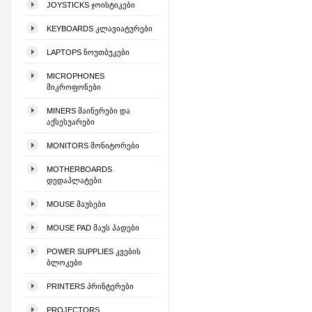
JOYSTICKS ᲯᲝᲘᲡᲢᲘᲙᲔᲑᲘ
KEYBOARDS ᲙᲚᲐᲕᲘᲐᲢᲣᲠᲔᲑᲘ
LAPTOPS ᲜᲝᲣᲗᲑᲣᲙᲔᲑᲘ
MICROPHONES
ᲛᲘᲙᲠᲝᲤᲝᲜᲔᲑᲘ
MINERS ᲛᲐᲘᲜᲔᲠᲔᲑᲘ ᲓᲐ
ᲐᲥᲡᲔᲡᲣᲐᲠᲔᲑᲘ
MONITORS ᲛᲝᲜᲘᲢᲝᲠᲔᲑᲘ
MOTHERBOARDS
ᲓᲔᲓᲐᲞᲚᲐᲢᲔᲑᲘ
MOUSE ᲛᲐᲣᲡᲔᲑᲘ
MOUSE PAD ᲛᲐᲣᲡ ᲞᲐᲓᲔᲑᲘ
POWER SUPPLIES ᲙᲕᲔᲑᲘᲡ
ᲑᲚᲝᲙᲔᲑᲘ
PRINTERS ᲞᲠᲘᲜᲢᲔᲠᲔᲑᲘ
PROJECTORS