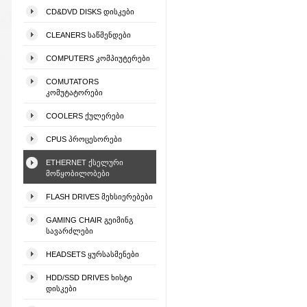
CD&DVD DISKS ᲓᲘᲡᲙᲔᲑᲘ
CLEANERS ᲡᲐᲬᲛᲔᲜᲓᲔᲑᲘ
COMPUTERS ᲙᲝᲛᲞᲘᲣᲢᲔᲠᲔᲑᲘ
COMUTATORS
ᲙᲝᲛᲣᲢᲐᲢᲝᲠᲔᲑᲘ
COOLERS ᲥᲣᲚᲔᲠᲔᲑᲘ
CPUS ᲞᲠᲝᲪᲔᲡᲝᲠᲔᲑᲘ
ETHERNET ᲥᲡᲔᲚᲣᲠᲘ
ᲛᲝᲬᲧᲝᲑᲘᲚᲝᲑᲔᲑᲘ
FLASH DRIVES ᲛᲔᲮᲡᲘᲔᲠᲔᲑᲔᲑᲘ
GAMING CHAIR ᲒᲔᲘᲛᲘᲜᲒ
ᲡᲐᲕᲐᲠᲫᲚᲔᲑᲘ
HEADSETS ᲧᲣᲠᲡᲐᲡᲛᲔᲜᲔᲑᲘ
HDD/SSD DRIVES ᲮᲘᲡᲢᲘ
ᲓᲘᲡᲙᲔᲑᲘ