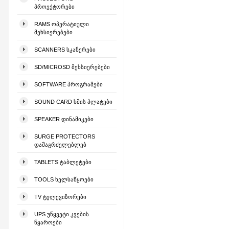
ᲞᲠᲝᲔᲥᲢᲝᲠᲔᲑᲘ
RAMS ᲝᲞᲔᲠᲐᲢᲘᲣᲚᲘ
ᲛᲔᲮᲡᲘᲔᲠᲔᲑᲔᲑᲘ
SCANNERS ᲡᲙᲐᲜᲔᲠᲔᲑᲘ
SD/MICROSD ᲛᲔᲮᲡᲘᲔᲠᲔᲑᲔᲑᲘ
SOFTWARE ᲞᲠᲝᲒᲠᲐᲛᲔᲑᲘ
SOUND CARD ᲮᲛᲘᲡ ᲞᲚᲐᲢᲔᲑᲘ
SPEAKER ᲓᲘᲜᲐᲛᲘᲙᲔᲑᲘ
SURGE PROTECTORS
ᲓᲐᲛᲐᲒᲠᲫᲔᲚᲔᲑᲚᲔᲑ
TABLETS ᲢᲐᲑᲚᲔᲢᲔᲑᲘ
TOOLS ᲮᲔᲚᲡᲐᲬᲧᲝᲔᲑᲘ
TV ᲢᲔᲚᲔᲕᲘᲖᲝᲠᲔᲑᲘ
UPS ᲣᲬᲧᲕᲔᲢᲘ ᲙᲕᲔᲑᲘᲡ
ᲬᲧᲐᲠᲝᲔᲑᲘ