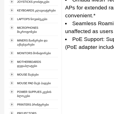
JOYSTICKS ᲯᲝᲘᲡᲢᲘᲙᲔᲑᲘ
APs for extended ra
KEYBOARDS ᲙᲚᲐᲕᲘᲐᲢᲣᲠᲔᲑᲘ
convenient.*
LAPTOPS ᲜᲝᲣᲗᲑᲣᲙᲔᲑᲘ
Seamless Roamin
MICROPHONES
unaffected as users
ᲛᲘᲙᲠᲝᲤᲝᲜᲔᲑᲘ
PoE Support: Sup
MINERS ᲛᲐᲘᲜᲔᲠᲔᲑᲘ ᲓᲐ
ᲐᲥᲡᲔᲡᲣᲐᲠᲔᲑᲘ
(PoE adapter included
MONITORS ᲛᲝᲜᲘᲢᲝᲠᲔᲑᲘ
MOTHERBOARDS
ᲓᲔᲓᲐᲞᲚᲐᲢᲔᲑᲘ
MOUSE ᲛᲐᲣᲡᲔᲑᲘ
MOUSE PAD ᲛᲐᲣᲡ ᲞᲐᲓᲔᲑᲘ
POWER SUPPLIES ᲙᲕᲔᲑᲘᲡ
ᲑᲚᲝᲙᲔᲑᲘ
PRINTERS ᲞᲠᲘᲜᲢᲔᲠᲔᲑᲘ
PROJECTORS