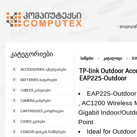
დაგვიკა
კატეგორიები
საწყისი
კატალოგი
Et
TP-link Outdoor Acc
ACCESSORIES ᲐᲥᲡᲔᲡᲣᲐᲠᲔᲑᲘ
EAP225-Outdoor
BATTERIES ᲑᲐᲢᲐᲠᲘᲔᲑᲘ
CABLES ᲙᲐᲑᲔᲚᲔᲑᲘ
EAP225-Outdoor 
CAMERA ᲙᲐᲛᲔᲠᲔᲑᲘ
, AC1200 Wireless
Gigabit Indoor/Outd
CARTRIDGES ᲙᲐᲠᲢᲠᲘᲯᲔᲑᲘ
Point
CASES ᲙᲔᲘᲡᲔᲑᲘ
Ideal for Outdoor
CD&DVD ᲓᲘᲡᲙᲘᲡ ᲩᲐᲛᲬᲔᲠᲔᲑᲘ