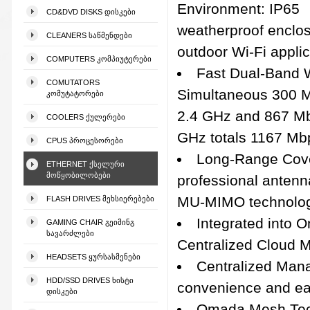
Environment: IP65
CD&DVD DISKS ᲓᲘᲡᲙᲔᲑᲘ
weatherproof enclos
CLEANERS ᲡᲐᲬᲛᲔᲜᲓᲔᲑᲘ
outdoor Wi-Fi applic
COMPUTERS ᲙᲝᲛᲞᲘᲣᲢᲔᲠᲔᲑᲘ
Fast Dual-Band W
COMUTATORS
Simultaneous 300 
ᲙᲝᲛᲣᲢᲐᲢᲝᲠᲔᲑᲘ
2.4 GHz and 867 M
COOLERS ᲥᲣᲚᲔᲠᲔᲑᲘ
GHz totals 1167 Mb
CPUS ᲞᲠᲝᲪᲔᲡᲝᲠᲔᲑᲘ
Long-Range Cove
ETHERNET ᲥᲡᲔᲚᲣᲠᲘ
ᲛᲝᲬᲧᲝᲑᲘᲚᲝᲑᲔᲑᲘ
professional antenn
MU-MIMO technolog
FLASH DRIVES ᲛᲔᲮᲡᲘᲔᲠᲔᲑᲔᲑᲘ
Integrated into 
GAMING CHAIR ᲒᲔᲘᲛᲘᲜᲒ
ᲡᲐᲕᲐᲠᲫᲚᲔᲑᲘ
Centralized Cloud M
HEADSETS ᲧᲣᲠᲡᲐᲡᲛᲔᲜᲔᲑᲘ
Centralized Man
HDD/SSD DRIVES ᲮᲘᲡᲢᲘ
convenience and e
ᲓᲘᲡᲙᲔᲑᲘ
Omada Mesh Tech