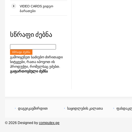
VIDEO CARDS ᲕᲘᲓᲔᲝ
ᲑᲐᲠᲐᲗᲔᲑᲘ
სწრაფი ძებნა
ᲡᲬᲠᲐᲤᲘ ᲫᲔᲑᲜᲐ
გამოიყენეთ საძიებო ძირითადი
სიტყვები, რათა იპოვოთ ის
პროდუქტი, რომელსაც ეძებთ.
გაფართოებული ძებნა
დაგვიკავშირდით
საყიდლების კალათა
ფასდაკლ
© 2026 Designed by
computex.ge