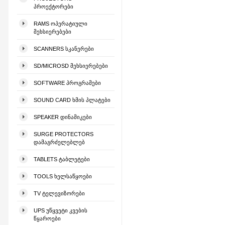
ᲞᲠᲝᲔᲥᲢᲝᲠᲔᲑᲘ
RAMS ᲝᲞᲔᲠᲐᲢᲘᲣᲚᲘ
ᲛᲔᲮᲡᲘᲔᲠᲔᲑᲔᲑᲘ
SCANNERS ᲡᲙᲐᲜᲔᲠᲔᲑᲘ
SD/MICROSD ᲛᲔᲮᲡᲘᲔᲠᲔᲑᲔᲑᲘ
SOFTWARE ᲞᲠᲝᲒᲠᲐᲛᲔᲑᲘ
SOUND CARD ᲮᲛᲘᲡ ᲞᲚᲐᲢᲔᲑᲘ
SPEAKER ᲓᲘᲜᲐᲛᲘᲙᲔᲑᲘ
SURGE PROTECTORS
ᲓᲐᲛᲐᲒᲠᲫᲔᲚᲔᲑᲚᲔᲑ
TABLETS ᲢᲐᲑᲚᲔᲢᲔᲑᲘ
TOOLS ᲮᲔᲚᲡᲐᲬᲧᲝᲔᲑᲘ
TV ᲢᲔᲚᲔᲕᲘᲖᲝᲠᲔᲑᲘ
UPS ᲣᲬᲧᲕᲔᲢᲘ ᲙᲕᲔᲑᲘᲡ
ᲬᲧᲐᲠᲝᲔᲑᲘ