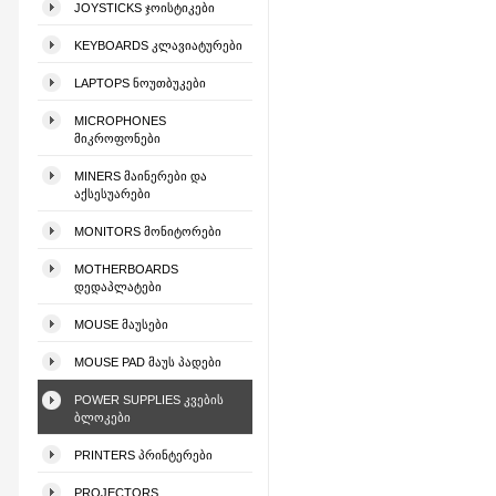
JOYSTICKS ᲯᲝᲘᲡᲢᲘᲙᲔᲑᲘ
KEYBOARDS ᲙᲚᲐᲕᲘᲐᲢᲣᲠᲔᲑᲘ
LAPTOPS ᲜᲝᲣᲗᲑᲣᲙᲔᲑᲘ
MICROPHONES
ᲛᲘᲙᲠᲝᲤᲝᲜᲔᲑᲘ
MINERS ᲛᲐᲘᲜᲔᲠᲔᲑᲘ ᲓᲐ
ᲐᲥᲡᲔᲡᲣᲐᲠᲔᲑᲘ
MONITORS ᲛᲝᲜᲘᲢᲝᲠᲔᲑᲘ
MOTHERBOARDS
ᲓᲔᲓᲐᲞᲚᲐᲢᲔᲑᲘ
MOUSE ᲛᲐᲣᲡᲔᲑᲘ
MOUSE PAD ᲛᲐᲣᲡ ᲞᲐᲓᲔᲑᲘ
POWER SUPPLIES ᲙᲕᲔᲑᲘᲡ
ᲑᲚᲝᲙᲔᲑᲘ
PRINTERS ᲞᲠᲘᲜᲢᲔᲠᲔᲑᲘ
PROJECTORS