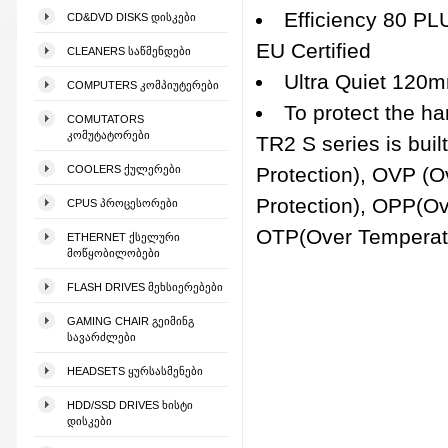
Efficiency 80 P
CD&DVD DISKS ᲓᲘᲡᲙᲔᲑᲘ
EU Certified
CLEANERS ᲡᲐᲬᲛᲔᲜᲓᲔᲑᲘ
Ultra Quiet 120
COMPUTERS ᲙᲝᲛᲞᲘᲣᲢᲔᲠᲔᲑᲘ
To protect the h
COMUTATORS
ᲙᲝᲛᲣᲢᲐᲢᲝᲠᲔᲑᲘ
TR2 S series is buil
COOLERS ᲥᲣᲚᲔᲠᲔᲑᲘ
Protection), OVP (O
Protection), OPP(Ov
CPUS ᲞᲠᲝᲪᲔᲡᲝᲠᲔᲑᲘ
OTP(Over Temperatu
ETHERNET ᲥᲡᲔᲚᲣᲠᲘ
ᲛᲝᲬᲧᲝᲑᲘᲚᲝᲑᲔᲑᲘ
FLASH DRIVES ᲛᲔᲮᲡᲘᲔᲠᲔᲑᲔᲑᲘ
GAMING CHAIR ᲒᲔᲘᲛᲘᲜᲒ
ᲡᲐᲕᲐᲠᲫᲚᲔᲑᲘ
HEADSETS ᲧᲣᲠᲡᲐᲡᲛᲔᲜᲔᲑᲘ
HDD/SSD DRIVES ᲮᲘᲡᲢᲘ
ᲓᲘᲡᲙᲔᲑᲘ