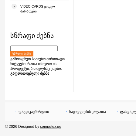
VIDEO CARDS ᲕᲘᲓᲔᲝ
ᲑᲐᲠᲐᲗᲔᲑᲘ
სწრაფი ძებნა
ᲡᲬᲠᲐᲤᲘ ᲫᲔᲑᲜᲐ
გამოიყენეთ საძიებო ძირითადი
სიტყვები, რათა იპოვოთ ის
პროდუქტი, რომელსაც ეძებთ.
გაფართოებული ძებნა
დაგვიკავშირდით
საყიდლების კალათა
ფასდაკლ
© 2026 Designed by
computex.ge