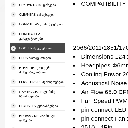
COMPATIBILITY 
CD&DVD DISKS ᲓᲘᲡᲙᲔᲑᲘ
CLEANERS ᲡᲐᲬᲛᲔᲜᲓᲔᲑᲘ
COMPUTERS ᲙᲝᲛᲞᲘᲣᲢᲔᲠᲔᲑᲘ
COMUTATORS
ᲙᲝᲛᲣᲢᲐᲢᲝᲠᲔᲑᲘ
2066/2011/1851/1
COOLERS ᲥᲣᲚᲔᲠᲔᲑᲘ
Dimensions 124 
CPUS ᲞᲠᲝᲪᲔᲡᲝᲠᲔᲑᲘ
Headpipes Φ6mm
ETHERNET ᲥᲡᲔᲚᲣᲠᲘ
ᲛᲝᲬᲧᲝᲑᲘᲚᲝᲑᲔᲑᲘ
Cooling Power 2
Acoustical Noise
FLASH DRIVES ᲛᲔᲮᲡᲘᲔᲠᲔᲑᲔᲑᲘ
Air Flow 65.0 C
GAMING CHAIR ᲒᲔᲘᲛᲘᲜᲒ
ᲡᲐᲕᲐᲠᲫᲚᲔᲑᲘ
Fan Speed PWM
HEADSETS ᲧᲣᲠᲡᲐᲡᲛᲔᲜᲔᲑᲘ
pin connect LED
HDD/SSD DRIVES ᲮᲘᲡᲢᲘ
pin connect Fan
ᲓᲘᲡᲙᲔᲑᲘ
2510 - 4Pin