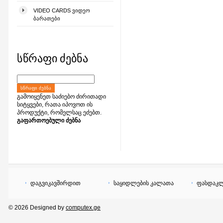
VIDEO CARDS ᲕᲘᲓᲔᲝ
ᲑᲐᲠᲐᲗᲔᲑᲘ
სწრაფი ძებნა
ᲡᲬᲠᲐᲤᲘ ᲫᲔᲑᲜᲐ
გამოიყენეთ საძიებო ძირითადი
სიტყვები, რათა იპოვოთ ის
პროდუქტი, რომელსაც ეძებთ.
გაფართოებული ძებნა
დაგვიკავშირდით
საყიდლების კალათა
ფასდაკლ
© 2026 Designed by
computex.ge