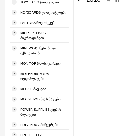
JOYSTICKS ᲯᲝᲘᲡᲢᲘᲙᲔᲑᲘ
KEYBOARDS ᲙᲚᲐᲕᲘᲐᲢᲣᲠᲔᲑᲘ
LAPTOPS ᲜᲝᲣᲗᲑᲣᲙᲔᲑᲘ
MICROPHONES
ᲛᲘᲙᲠᲝᲤᲝᲜᲔᲑᲘ
MINERS ᲛᲐᲘᲜᲔᲠᲔᲑᲘ ᲓᲐ
ᲐᲥᲡᲔᲡᲣᲐᲠᲔᲑᲘ
MONITORS ᲛᲝᲜᲘᲢᲝᲠᲔᲑᲘ
MOTHERBOARDS
ᲓᲔᲓᲐᲞᲚᲐᲢᲔᲑᲘ
MOUSE ᲛᲐᲣᲡᲔᲑᲘ
MOUSE PAD ᲛᲐᲣᲡ ᲞᲐᲓᲔᲑᲘ
POWER SUPPLIES ᲙᲕᲔᲑᲘᲡ
ᲑᲚᲝᲙᲔᲑᲘ
PRINTERS ᲞᲠᲘᲜᲢᲔᲠᲔᲑᲘ
PROJECTORS