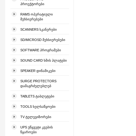
ᲞᲠᲝᲔᲥᲢᲝᲠᲔᲑᲘ
RAMS ᲝᲞᲔᲠᲐᲢᲘᲣᲚᲘ
ᲛᲔᲮᲡᲘᲔᲠᲔᲑᲔᲑᲘ
SCANNERS ᲡᲙᲐᲜᲔᲠᲔᲑᲘ
SD/MICROSD ᲛᲔᲮᲡᲘᲔᲠᲔᲑᲔᲑᲘ
SOFTWARE ᲞᲠᲝᲒᲠᲐᲛᲔᲑᲘ
SOUND CARD ᲮᲛᲘᲡ ᲞᲚᲐᲢᲔᲑᲘ
SPEAKER ᲓᲘᲜᲐᲛᲘᲙᲔᲑᲘ
SURGE PROTECTORS
ᲓᲐᲛᲐᲒᲠᲫᲔᲚᲔᲑᲚᲔᲑ
TABLETS ᲢᲐᲑᲚᲔᲢᲔᲑᲘ
TOOLS ᲮᲔᲚᲡᲐᲬᲧᲝᲔᲑᲘ
TV ᲢᲔᲚᲔᲕᲘᲖᲝᲠᲔᲑᲘ
UPS ᲣᲬᲧᲕᲔᲢᲘ ᲙᲕᲔᲑᲘᲡ
ᲬᲧᲐᲠᲝᲔᲑᲘ