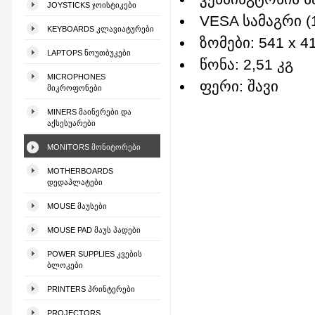
JOYSTICKS ᲯᲝᲘᲡᲢᲘᲙᲔᲑᲘ
VESA სამაგრი (1
KEYBOARDS ᲙᲚᲐᲕᲘᲐᲢᲣᲠᲔᲑᲘ
ზომები: 541 x 41
LAPTOPS ᲜᲝᲣᲗᲑᲣᲙᲔᲑᲘ
წონა: 2,51 კგ
MICROPHONES
ფერი: შავი
ᲛᲘᲙᲠᲝᲤᲝᲜᲔᲑᲘ
MINERS ᲛᲐᲘᲜᲔᲠᲔᲑᲘ ᲓᲐ
ᲐᲥᲡᲔᲡᲣᲐᲠᲔᲑᲘ
MONITORS ᲛᲝᲜᲘᲢᲝᲠᲔᲑᲘ
MOTHERBOARDS
ᲓᲔᲓᲐᲞᲚᲐᲢᲔᲑᲘ
MOUSE ᲛᲐᲣᲡᲔᲑᲘ
MOUSE PAD ᲛᲐᲣᲡ ᲞᲐᲓᲔᲑᲘ
POWER SUPPLIES ᲙᲕᲔᲑᲘᲡ
ᲑᲚᲝᲙᲔᲑᲘ
PRINTERS ᲞᲠᲘᲜᲢᲔᲠᲔᲑᲘ
PROJECTORS