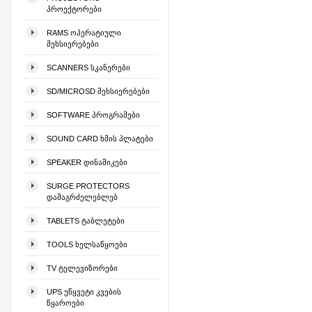
ᲞᲠᲝᲔᲥᲢᲝᲠᲔᲑᲘ
RAMS ᲝᲞᲔᲠᲐᲢᲘᲣᲚᲘ
ᲛᲔᲮᲡᲘᲔᲠᲔᲑᲔᲑᲘ
SCANNERS ᲡᲙᲐᲜᲔᲠᲔᲑᲘ
SD/MICROSD ᲛᲔᲮᲡᲘᲔᲠᲔᲑᲔᲑᲘ
SOFTWARE ᲞᲠᲝᲒᲠᲐᲛᲔᲑᲘ
SOUND CARD ᲮᲛᲘᲡ ᲞᲚᲐᲢᲔᲑᲘ
SPEAKER ᲓᲘᲜᲐᲛᲘᲙᲔᲑᲘ
SURGE PROTECTORS
ᲓᲐᲛᲐᲒᲠᲫᲔᲚᲔᲑᲚᲔᲑ
TABLETS ᲢᲐᲑᲚᲔᲢᲔᲑᲘ
TOOLS ᲮᲔᲚᲡᲐᲬᲧᲝᲔᲑᲘ
TV ᲢᲔᲚᲔᲕᲘᲖᲝᲠᲔᲑᲘ
UPS ᲣᲬᲧᲕᲔᲢᲘ ᲙᲕᲔᲑᲘᲡ
ᲬᲧᲐᲠᲝᲔᲑᲘ