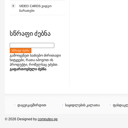
VIDEO CARDS ᲕᲘᲓᲔᲝ
ᲑᲐᲠᲐᲗᲔᲑᲘ
სწრაფი ძებნა
ᲡᲬᲠᲐᲤᲘ ᲫᲔᲑᲜᲐ
გამოიყენეთ საძიებო ძირითადი
სიტყვები, რათა იპოვოთ ის
პროდუქტი, რომელსაც ეძებთ.
გაფართოებული ძებნა
დაგვიკავშირდით
საყიდლების კალათა
ფასდაკლ
© 2026 Designed by
computex.ge