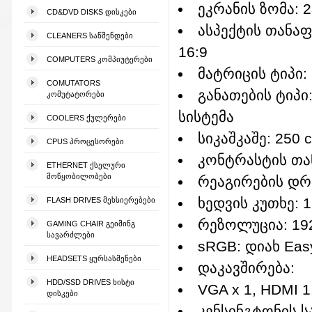
ეკრანის ზომა: 2
CD&DVD DISKS ᲓᲘᲡᲙᲔᲑᲘ
ასპექტის თანა
CLEANERS ᲡᲐᲬᲛᲔᲜᲓᲔᲑᲘ
16:9
COMPUTERS ᲙᲝᲛᲞᲘᲣᲢᲔᲠᲔᲑᲘ
მატრიცის ტიპი: 
COMUTATORS
განათების ტიპი
ᲙᲝᲛᲣᲢᲐᲢᲝᲠᲔᲑᲘ
სისტემა
COOLERS ᲥᲣᲚᲔᲠᲔᲑᲘ
სიკაშკაშე: 250 
CPUS ᲞᲠᲝᲪᲔᲡᲝᲠᲔᲑᲘ
კონტრასტის თა
ETHERNET ᲥᲡᲔᲚᲣᲠᲘ
ᲛᲝᲬᲧᲝᲑᲘᲚᲝᲑᲔᲑᲘ
რეაგირების დრ
ხედვის კუთხე: 17
FLASH DRIVES ᲛᲔᲮᲡᲘᲔᲠᲔᲑᲔᲑᲘ
რეზოლუცია: 192
GAMING CHAIR ᲒᲔᲘᲛᲘᲜᲒ
ᲡᲐᲕᲐᲠᲫᲚᲔᲑᲘ
sRGB: დიახ Eas
HEADSETS ᲧᲣᲠᲡᲐᲡᲛᲔᲜᲔᲑᲘ
დაკავშირება:
HDD/SSD DRIVES ᲮᲘᲡᲢᲘ
VGA x 1, HDMI 1.
ᲓᲘᲡᲙᲔᲑᲘ
კენსინგტონის ს