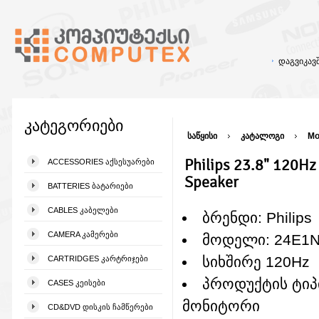
დაგვიკა
კატეგორიები
საწყისი
კატალოგი
Mo
Philips 23.8" 120H
ACCESSORIES ᲐᲥᲡᲔᲡᲣᲐᲠᲔᲑᲘ
Speaker
BATTERIES ᲑᲐᲢᲐᲠᲘᲔᲑᲘ
CABLES ᲙᲐᲑᲔᲚᲔᲑᲘ
ბრენდი: Philips
CAMERA ᲙᲐᲛᲔᲠᲔᲑᲘ
მოდელი: 24E1N
სიხშირე 120Hz
CARTRIDGES ᲙᲐᲠᲢᲠᲘᲯᲔᲑᲘ
პროდუქტის ტიპ
CASES ᲙᲔᲘᲡᲔᲑᲘ
მონიტორი
CD&DVD ᲓᲘᲡᲙᲘᲡ ᲩᲐᲛᲬᲔᲠᲔᲑᲘ