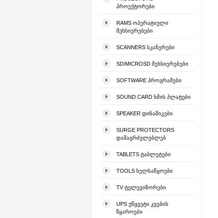
ᲞᲠᲝᲔᲥᲢᲝᲠᲔᲑᲘ
RAMS ᲝᲞᲔᲠᲐᲢᲘᲣᲚᲘ
ᲛᲔᲮᲡᲘᲔᲠᲔᲑᲔᲑᲘ
SCANNERS ᲡᲙᲐᲜᲔᲠᲔᲑᲘ
SD/MICROSD ᲛᲔᲮᲡᲘᲔᲠᲔᲑᲔᲑᲘ
SOFTWARE ᲞᲠᲝᲒᲠᲐᲛᲔᲑᲘ
SOUND CARD ᲮᲛᲘᲡ ᲞᲚᲐᲢᲔᲑᲘ
SPEAKER ᲓᲘᲜᲐᲛᲘᲙᲔᲑᲘ
SURGE PROTECTORS
ᲓᲐᲛᲐᲒᲠᲫᲔᲚᲔᲑᲚᲔᲑ
TABLETS ᲢᲐᲑᲚᲔᲢᲔᲑᲘ
TOOLS ᲮᲔᲚᲡᲐᲬᲧᲝᲔᲑᲘ
TV ᲢᲔᲚᲔᲕᲘᲖᲝᲠᲔᲑᲘ
UPS ᲣᲬᲧᲕᲔᲢᲘ ᲙᲕᲔᲑᲘᲡ
ᲬᲧᲐᲠᲝᲔᲑᲘ