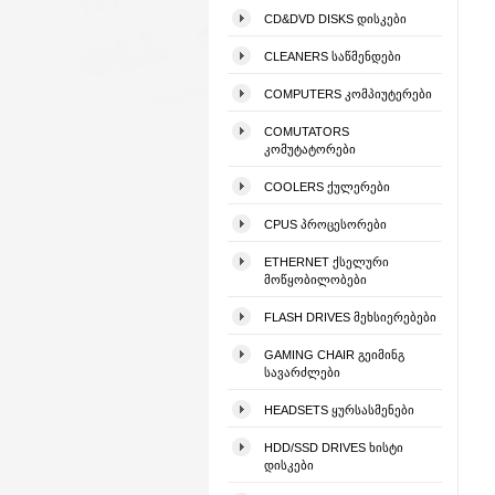
CD&DVD DISKS ᲓᲘᲡᲙᲔᲑᲘ
CLEANERS ᲡᲐᲬᲛᲔᲜᲓᲔᲑᲘ
COMPUTERS ᲙᲝᲛᲞᲘᲣᲢᲔᲠᲔᲑᲘ
COMUTATORS
ᲙᲝᲛᲣᲢᲐᲢᲝᲠᲔᲑᲘ
COOLERS ᲥᲣᲚᲔᲠᲔᲑᲘ
CPUS ᲞᲠᲝᲪᲔᲡᲝᲠᲔᲑᲘ
ETHERNET ᲥᲡᲔᲚᲣᲠᲘ
ᲛᲝᲬᲧᲝᲑᲘᲚᲝᲑᲔᲑᲘ
FLASH DRIVES ᲛᲔᲮᲡᲘᲔᲠᲔᲑᲔᲑᲘ
GAMING CHAIR ᲒᲔᲘᲛᲘᲜᲒ
ᲡᲐᲕᲐᲠᲫᲚᲔᲑᲘ
HEADSETS ᲧᲣᲠᲡᲐᲡᲛᲔᲜᲔᲑᲘ
HDD/SSD DRIVES ᲮᲘᲡᲢᲘ
ᲓᲘᲡᲙᲔᲑᲘ