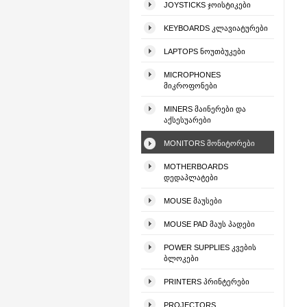
JOYSTICKS ᲯᲝᲘᲡᲢᲘᲙᲔᲑᲘ
KEYBOARDS ᲙᲚᲐᲕᲘᲐᲢᲣᲠᲔᲑᲘ
LAPTOPS ᲜᲝᲣᲗᲑᲣᲙᲔᲑᲘ
MICROPHONES
ᲛᲘᲙᲠᲝᲤᲝᲜᲔᲑᲘ
MINERS ᲛᲐᲘᲜᲔᲠᲔᲑᲘ ᲓᲐ
ᲐᲥᲡᲔᲡᲣᲐᲠᲔᲑᲘ
MONITORS ᲛᲝᲜᲘᲢᲝᲠᲔᲑᲘ
MOTHERBOARDS
ᲓᲔᲓᲐᲞᲚᲐᲢᲔᲑᲘ
MOUSE ᲛᲐᲣᲡᲔᲑᲘ
MOUSE PAD ᲛᲐᲣᲡ ᲞᲐᲓᲔᲑᲘ
POWER SUPPLIES ᲙᲕᲔᲑᲘᲡ
ᲑᲚᲝᲙᲔᲑᲘ
PRINTERS ᲞᲠᲘᲜᲢᲔᲠᲔᲑᲘ
PROJECTORS