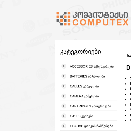
კატეგორიები
სა
D
ACCESSORIES ᲐᲥᲡᲔᲡᲣᲐᲠᲔᲑᲘ
BATTERIES ᲑᲐᲢᲐᲠᲘᲔᲑᲘ
CABLES ᲙᲐᲑᲔᲚᲔᲑᲘ
CAMERA ᲙᲐᲛᲔᲠᲔᲑᲘ
CARTRIDGES ᲙᲐᲠᲢᲠᲘᲯᲔᲑᲘ
CASES ᲙᲔᲘᲡᲔᲑᲘ
CD&DVD ᲓᲘᲡᲙᲘᲡ ᲩᲐᲛᲬᲔᲠᲔᲑᲘ