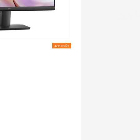
ᲙᲐᲚᲐᲗᲐᲨᲘ