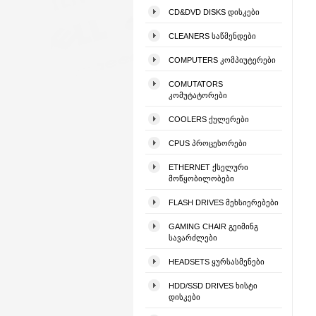
CD&DVD DISKS ᲓᲘᲡᲙᲔᲑᲘ
CLEANERS ᲡᲐᲬᲛᲔᲜᲓᲔᲑᲘ
COMPUTERS ᲙᲝᲛᲞᲘᲣᲢᲔᲠᲔᲑᲘ
COMUTATORS
ᲙᲝᲛᲣᲢᲐᲢᲝᲠᲔᲑᲘ
COOLERS ᲥᲣᲚᲔᲠᲔᲑᲘ
CPUS ᲞᲠᲝᲪᲔᲡᲝᲠᲔᲑᲘ
ETHERNET ᲥᲡᲔᲚᲣᲠᲘ
ᲛᲝᲬᲧᲝᲑᲘᲚᲝᲑᲔᲑᲘ
FLASH DRIVES ᲛᲔᲮᲡᲘᲔᲠᲔᲑᲔᲑᲘ
GAMING CHAIR ᲒᲔᲘᲛᲘᲜᲒ
ᲡᲐᲕᲐᲠᲫᲚᲔᲑᲘ
HEADSETS ᲧᲣᲠᲡᲐᲡᲛᲔᲜᲔᲑᲘ
HDD/SSD DRIVES ᲮᲘᲡᲢᲘ
ᲓᲘᲡᲙᲔᲑᲘ