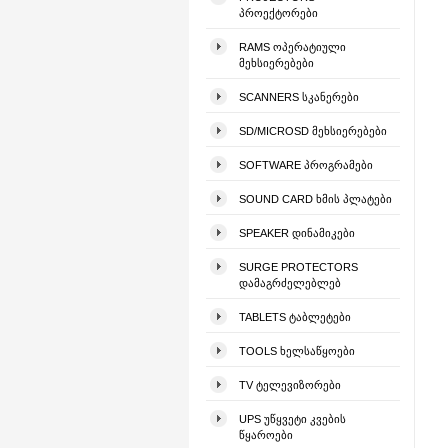
ᲞᲠᲝᲔᲥᲢᲝᲠᲔᲑᲘ
RAMS ᲝᲞᲔᲠᲐᲢᲘᲣᲚᲘ
ᲛᲔᲮᲡᲘᲔᲠᲔᲑᲔᲑᲘ
SCANNERS ᲡᲙᲐᲜᲔᲠᲔᲑᲘ
SD/MICROSD ᲛᲔᲮᲡᲘᲔᲠᲔᲑᲔᲑᲘ
SOFTWARE ᲞᲠᲝᲒᲠᲐᲛᲔᲑᲘ
SOUND CARD ᲮᲛᲘᲡ ᲞᲚᲐᲢᲔᲑᲘ
SPEAKER ᲓᲘᲜᲐᲛᲘᲙᲔᲑᲘ
SURGE PROTECTORS
ᲓᲐᲛᲐᲒᲠᲫᲔᲚᲔᲑᲚᲔᲑ
TABLETS ᲢᲐᲑᲚᲔᲢᲔᲑᲘ
TOOLS ᲮᲔᲚᲡᲐᲬᲧᲝᲔᲑᲘ
TV ᲢᲔᲚᲔᲕᲘᲖᲝᲠᲔᲑᲘ
UPS ᲣᲬᲧᲕᲔᲢᲘ ᲙᲕᲔᲑᲘᲡ
ᲬᲧᲐᲠᲝᲔᲑᲘ