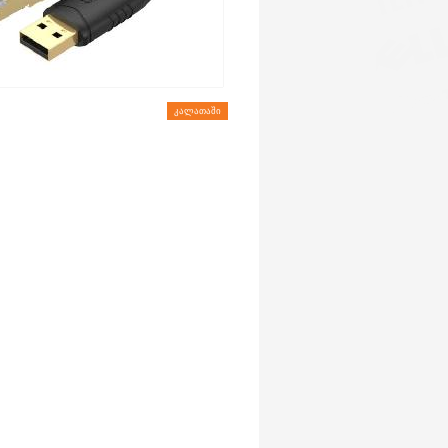
ᲙᲐᲚᲐᲗᲐᲨᲘ