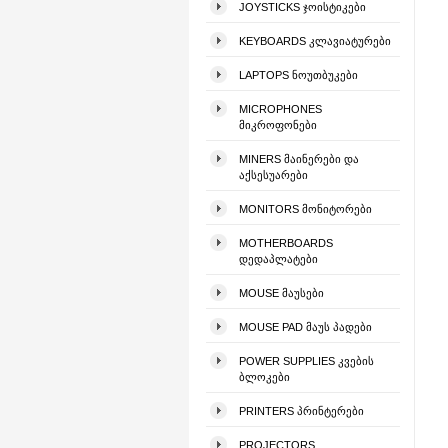
JOYSTICKS ᲯᲝᲘᲡᲢᲘᲙᲔᲑᲘ
KEYBOARDS ᲙᲚᲐᲕᲘᲐᲢᲣᲠᲔᲑᲘ
LAPTOPS ᲜᲝᲣᲗᲑᲣᲙᲔᲑᲘ
MICROPHONES
ᲛᲘᲙᲠᲝᲤᲝᲜᲔᲑᲘ
MINERS ᲛᲐᲘᲜᲔᲠᲔᲑᲘ ᲓᲐ
ᲐᲥᲡᲔᲡᲣᲐᲠᲔᲑᲘ
MONITORS ᲛᲝᲜᲘᲢᲝᲠᲔᲑᲘ
MOTHERBOARDS
ᲓᲔᲓᲐᲞᲚᲐᲢᲔᲑᲘ
MOUSE ᲛᲐᲣᲡᲔᲑᲘ
MOUSE PAD ᲛᲐᲣᲡ ᲞᲐᲓᲔᲑᲘ
POWER SUPPLIES ᲙᲕᲔᲑᲘᲡ
ᲑᲚᲝᲙᲔᲑᲘ
PRINTERS ᲞᲠᲘᲜᲢᲔᲠᲔᲑᲘ
PROJECTORS