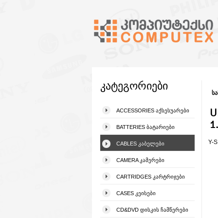
კატეგორიები
სა
U
ACCESSORIES ᲐᲥᲡᲔᲡᲣᲐᲠᲔᲑᲘ
1
BATTERIES ᲑᲐᲢᲐᲠᲘᲔᲑᲘ
Y-S
CABLES ᲙᲐᲑᲔᲚᲔᲑᲘ
CAMERA ᲙᲐᲛᲔᲠᲔᲑᲘ
CARTRIDGES ᲙᲐᲠᲢᲠᲘᲯᲔᲑᲘ
CASES ᲙᲔᲘᲡᲔᲑᲘ
CD&DVD ᲓᲘᲡᲙᲘᲡ ᲩᲐᲛᲬᲔᲠᲔᲑᲘ