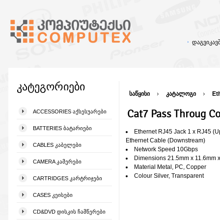
დაგვიკა
კატეგორიები
საწყისი
კატალოგი
Et
Cat7 Pass Throug C
ACCESSORIES ᲐᲥᲡᲔᲡᲣᲐᲠᲔᲑᲘ
BATTERIES ᲑᲐᲢᲐᲠᲘᲔᲑᲘ
Ethernet RJ45 Jack 1 x RJ45 (U
Ethernet Cable (Downstream)
CABLES ᲙᲐᲑᲔᲚᲔᲑᲘ
Network Speed 10Gbps
Dimensions 21.5mm x 11.6mm 
CAMERA ᲙᲐᲛᲔᲠᲔᲑᲘ
Material Metal, PC, Copper
Colour Silver, Transparent
CARTRIDGES ᲙᲐᲠᲢᲠᲘᲯᲔᲑᲘ
CASES ᲙᲔᲘᲡᲔᲑᲘ
CD&DVD ᲓᲘᲡᲙᲘᲡ ᲩᲐᲛᲬᲔᲠᲔᲑᲘ