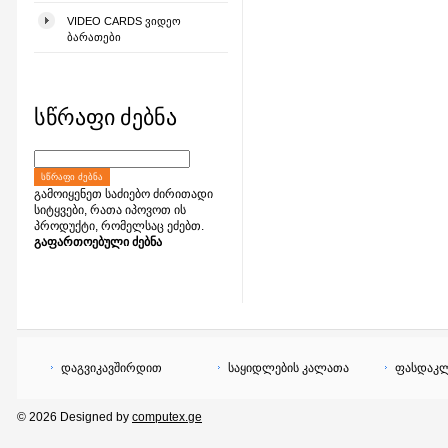
VIDEO CARDS ᲕᲘᲓᲔᲝ
ᲑᲐᲠᲐᲗᲔᲑᲘ
სწრაფი ძებნა
ᲡᲬᲠᲐᲤᲘ ᲫᲔᲑᲜᲐ
გამოიყენეთ საძიებო ძირითადი
სიტყვები, რათა იპოვოთ ის
პროდუქტი, რომელსაც ეძებთ.
გაფართოებული ძებნა
დაგვიკავშირდით
საყიდლების კალათა
ფასდაკლ
© 2026 Designed by
computex.ge