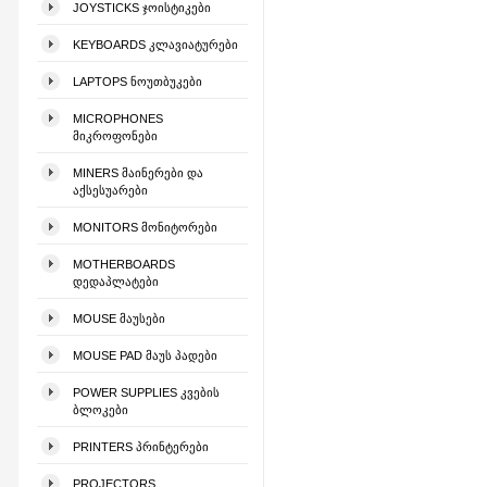
JOYSTICKS ᲯᲝᲘᲡᲢᲘᲙᲔᲑᲘ
KEYBOARDS ᲙᲚᲐᲕᲘᲐᲢᲣᲠᲔᲑᲘ
LAPTOPS ᲜᲝᲣᲗᲑᲣᲙᲔᲑᲘ
MICROPHONES
ᲛᲘᲙᲠᲝᲤᲝᲜᲔᲑᲘ
MINERS ᲛᲐᲘᲜᲔᲠᲔᲑᲘ ᲓᲐ
ᲐᲥᲡᲔᲡᲣᲐᲠᲔᲑᲘ
MONITORS ᲛᲝᲜᲘᲢᲝᲠᲔᲑᲘ
MOTHERBOARDS
ᲓᲔᲓᲐᲞᲚᲐᲢᲔᲑᲘ
MOUSE ᲛᲐᲣᲡᲔᲑᲘ
MOUSE PAD ᲛᲐᲣᲡ ᲞᲐᲓᲔᲑᲘ
POWER SUPPLIES ᲙᲕᲔᲑᲘᲡ
ᲑᲚᲝᲙᲔᲑᲘ
PRINTERS ᲞᲠᲘᲜᲢᲔᲠᲔᲑᲘ
PROJECTORS