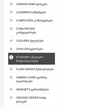
CD&DVD DISKS ᲓᲘᲡᲙᲔᲑᲘ
CLEANERS ᲡᲐᲬᲛᲔᲜᲓᲔᲑᲘ
COMPUTERS ᲙᲝᲛᲞᲘᲣᲢᲔᲠᲔᲑᲘ
COMUTATORS
ᲙᲝᲛᲣᲢᲐᲢᲝᲠᲔᲑᲘ
COOLERS ᲥᲣᲚᲔᲠᲔᲑᲘ
CPUS ᲞᲠᲝᲪᲔᲡᲝᲠᲔᲑᲘ
ETHERNET ᲥᲡᲔᲚᲣᲠᲘ
ᲛᲝᲬᲧᲝᲑᲘᲚᲝᲑᲔᲑᲘ
FLASH DRIVES ᲛᲔᲮᲡᲘᲔᲠᲔᲑᲔᲑᲘ
GAMING CHAIR ᲒᲔᲘᲛᲘᲜᲒ
ᲡᲐᲕᲐᲠᲫᲚᲔᲑᲘ
HEADSETS ᲧᲣᲠᲡᲐᲡᲛᲔᲜᲔᲑᲘ
HDD/SSD DRIVES ᲮᲘᲡᲢᲘ
ᲓᲘᲡᲙᲔᲑᲘ