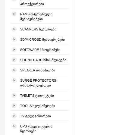
ᲞᲠᲝᲔᲥᲢᲝᲠᲔᲑᲘ
RAMS ᲝᲞᲔᲠᲐᲢᲘᲣᲚᲘ
ᲛᲔᲮᲡᲘᲔᲠᲔᲑᲔᲑᲘ
SCANNERS ᲡᲙᲐᲜᲔᲠᲔᲑᲘ
SD/MICROSD ᲛᲔᲮᲡᲘᲔᲠᲔᲑᲔᲑᲘ
SOFTWARE ᲞᲠᲝᲒᲠᲐᲛᲔᲑᲘ
SOUND CARD ᲮᲛᲘᲡ ᲞᲚᲐᲢᲔᲑᲘ
SPEAKER ᲓᲘᲜᲐᲛᲘᲙᲔᲑᲘ
SURGE PROTECTORS
ᲓᲐᲛᲐᲒᲠᲫᲔᲚᲔᲑᲚᲔᲑ
TABLETS ᲢᲐᲑᲚᲔᲢᲔᲑᲘ
TOOLS ᲮᲔᲚᲡᲐᲬᲧᲝᲔᲑᲘ
TV ᲢᲔᲚᲔᲕᲘᲖᲝᲠᲔᲑᲘ
UPS ᲣᲬᲧᲕᲔᲢᲘ ᲙᲕᲔᲑᲘᲡ
ᲬᲧᲐᲠᲝᲔᲑᲘ