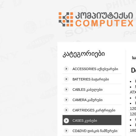
კატეგორიები
სა
D
ACCESSORIES ᲐᲥᲡᲔᲡᲣᲐᲠᲔᲑᲘ
BATTERIES ᲑᲐᲢᲐᲠᲘᲔᲑᲘ
CABLES ᲙᲐᲑᲔᲚᲔᲑᲘ
ATX
CAMERA ᲙᲐᲛᲔᲠᲔᲑᲘ
120
CARTRIDGES ᲙᲐᲠᲢᲠᲘᲯᲔᲑᲘ
120
CASES ᲙᲔᲘᲡᲔᲑᲘ
18
CD&DVD ᲓᲘᲡᲙᲘᲡ ᲩᲐᲛᲬᲔᲠᲔᲑᲘ