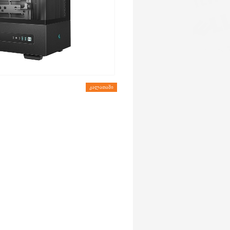
ᲙᲐᲚᲐᲗᲐᲨᲘ