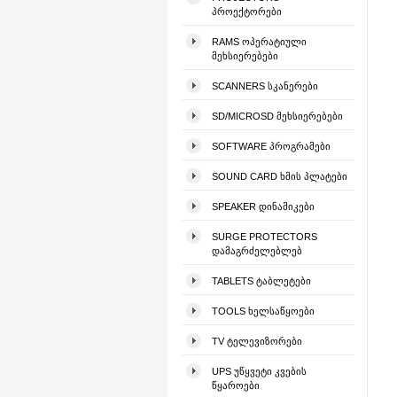
ᲞᲠᲝᲔᲥᲢᲝᲠᲔᲑᲘ
RAMS ᲝᲞᲔᲠᲐᲢᲘᲣᲚᲘ
ᲛᲔᲮᲡᲘᲔᲠᲔᲑᲔᲑᲘ
SCANNERS ᲡᲙᲐᲜᲔᲠᲔᲑᲘ
SD/MICROSD ᲛᲔᲮᲡᲘᲔᲠᲔᲑᲔᲑᲘ
SOFTWARE ᲞᲠᲝᲒᲠᲐᲛᲔᲑᲘ
SOUND CARD ᲮᲛᲘᲡ ᲞᲚᲐᲢᲔᲑᲘ
SPEAKER ᲓᲘᲜᲐᲛᲘᲙᲔᲑᲘ
SURGE PROTECTORS
ᲓᲐᲛᲐᲒᲠᲫᲔᲚᲔᲑᲚᲔᲑ
TABLETS ᲢᲐᲑᲚᲔᲢᲔᲑᲘ
TOOLS ᲮᲔᲚᲡᲐᲬᲧᲝᲔᲑᲘ
TV ᲢᲔᲚᲔᲕᲘᲖᲝᲠᲔᲑᲘ
UPS ᲣᲬᲧᲕᲔᲢᲘ ᲙᲕᲔᲑᲘᲡ
ᲬᲧᲐᲠᲝᲔᲑᲘ