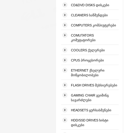
CD&DVD DISKS ᲓᲘᲡᲙᲔᲑᲘ
CLEANERS ᲡᲐᲬᲛᲔᲜᲓᲔᲑᲘ
COMPUTERS ᲙᲝᲛᲞᲘᲣᲢᲔᲠᲔᲑᲘ
COMUTATORS
ᲙᲝᲛᲣᲢᲐᲢᲝᲠᲔᲑᲘ
COOLERS ᲥᲣᲚᲔᲠᲔᲑᲘ
CPUS ᲞᲠᲝᲪᲔᲡᲝᲠᲔᲑᲘ
ETHERNET ᲥᲡᲔᲚᲣᲠᲘ
ᲛᲝᲬᲧᲝᲑᲘᲚᲝᲑᲔᲑᲘ
FLASH DRIVES ᲛᲔᲮᲡᲘᲔᲠᲔᲑᲔᲑᲘ
GAMING CHAIR ᲒᲔᲘᲛᲘᲜᲒ
ᲡᲐᲕᲐᲠᲫᲚᲔᲑᲘ
HEADSETS ᲧᲣᲠᲡᲐᲡᲛᲔᲜᲔᲑᲘ
HDD/SSD DRIVES ᲮᲘᲡᲢᲘ
ᲓᲘᲡᲙᲔᲑᲘ