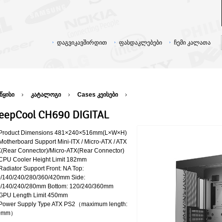
დაგვიკავშირდით
ფასდაკლებები
ჩემი კალათა
წყისი
კატალოგი
Cases კეისები
eepCool CH690 DIGITAL
Product Dimensions 481×240×516mm(L×W×H)
Motherboard Support Mini-ITX / Micro-ATX / ATX
(Rear Connector)/Micro-ATX(Rear Connector)
CPU Cooler Height Limit 182mm
Radiator Support Front: NA Top:
/140/240/280/360/420mm Side:
/140/240/280mm Bottom: 120/240/360mm
GPU Length Limit 450mm
Power Supply Type ATX PS2（maximum length:
0mm）