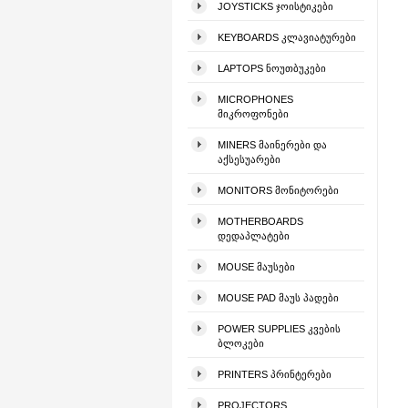
JOYSTICKS ᲯᲝᲘᲡᲢᲘᲙᲔᲑᲘ
KEYBOARDS ᲙᲚᲐᲕᲘᲐᲢᲣᲠᲔᲑᲘ
LAPTOPS ᲜᲝᲣᲗᲑᲣᲙᲔᲑᲘ
MICROPHONES
ᲛᲘᲙᲠᲝᲤᲝᲜᲔᲑᲘ
MINERS ᲛᲐᲘᲜᲔᲠᲔᲑᲘ ᲓᲐ
ᲐᲥᲡᲔᲡᲣᲐᲠᲔᲑᲘ
MONITORS ᲛᲝᲜᲘᲢᲝᲠᲔᲑᲘ
MOTHERBOARDS
ᲓᲔᲓᲐᲞᲚᲐᲢᲔᲑᲘ
MOUSE ᲛᲐᲣᲡᲔᲑᲘ
MOUSE PAD ᲛᲐᲣᲡ ᲞᲐᲓᲔᲑᲘ
POWER SUPPLIES ᲙᲕᲔᲑᲘᲡ
ᲑᲚᲝᲙᲔᲑᲘ
PRINTERS ᲞᲠᲘᲜᲢᲔᲠᲔᲑᲘ
PROJECTORS