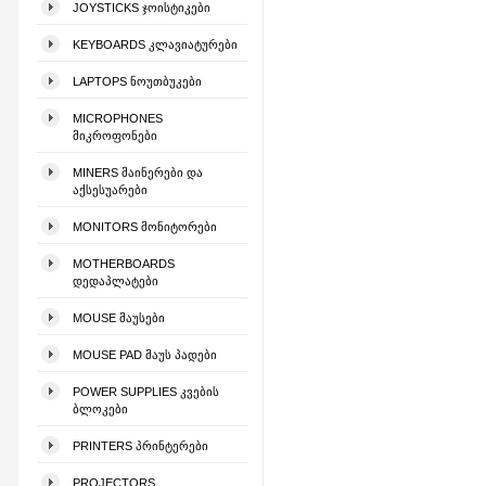
JOYSTICKS ᲯᲝᲘᲡᲢᲘᲙᲔᲑᲘ
KEYBOARDS ᲙᲚᲐᲕᲘᲐᲢᲣᲠᲔᲑᲘ
LAPTOPS ᲜᲝᲣᲗᲑᲣᲙᲔᲑᲘ
MICROPHONES
ᲛᲘᲙᲠᲝᲤᲝᲜᲔᲑᲘ
MINERS ᲛᲐᲘᲜᲔᲠᲔᲑᲘ ᲓᲐ
ᲐᲥᲡᲔᲡᲣᲐᲠᲔᲑᲘ
MONITORS ᲛᲝᲜᲘᲢᲝᲠᲔᲑᲘ
MOTHERBOARDS
ᲓᲔᲓᲐᲞᲚᲐᲢᲔᲑᲘ
MOUSE ᲛᲐᲣᲡᲔᲑᲘ
MOUSE PAD ᲛᲐᲣᲡ ᲞᲐᲓᲔᲑᲘ
POWER SUPPLIES ᲙᲕᲔᲑᲘᲡ
ᲑᲚᲝᲙᲔᲑᲘ
PRINTERS ᲞᲠᲘᲜᲢᲔᲠᲔᲑᲘ
PROJECTORS