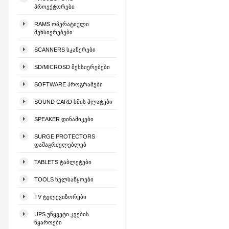
ᲞᲠᲝᲔᲥᲢᲝᲠᲔᲑᲘ
RAMS ᲝᲞᲔᲠᲐᲢᲘᲣᲚᲘ
ᲛᲔᲮᲡᲘᲔᲠᲔᲑᲔᲑᲘ
SCANNERS ᲡᲙᲐᲜᲔᲠᲔᲑᲘ
SD/MICROSD ᲛᲔᲮᲡᲘᲔᲠᲔᲑᲔᲑᲘ
SOFTWARE ᲞᲠᲝᲒᲠᲐᲛᲔᲑᲘ
SOUND CARD ᲮᲛᲘᲡ ᲞᲚᲐᲢᲔᲑᲘ
SPEAKER ᲓᲘᲜᲐᲛᲘᲙᲔᲑᲘ
SURGE PROTECTORS
ᲓᲐᲛᲐᲒᲠᲫᲔᲚᲔᲑᲚᲔᲑ
TABLETS ᲢᲐᲑᲚᲔᲢᲔᲑᲘ
TOOLS ᲮᲔᲚᲡᲐᲬᲧᲝᲔᲑᲘ
TV ᲢᲔᲚᲔᲕᲘᲖᲝᲠᲔᲑᲘ
UPS ᲣᲬᲧᲕᲔᲢᲘ ᲙᲕᲔᲑᲘᲡ
ᲬᲧᲐᲠᲝᲔᲑᲘ