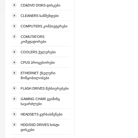
CD&DVD DISKS ᲓᲘᲡᲙᲔᲑᲘ
CLEANERS ᲡᲐᲬᲛᲔᲜᲓᲔᲑᲘ
COMPUTERS ᲙᲝᲛᲞᲘᲣᲢᲔᲠᲔᲑᲘ
COMUTATORS
ᲙᲝᲛᲣᲢᲐᲢᲝᲠᲔᲑᲘ
COOLERS ᲥᲣᲚᲔᲠᲔᲑᲘ
CPUS ᲞᲠᲝᲪᲔᲡᲝᲠᲔᲑᲘ
ETHERNET ᲥᲡᲔᲚᲣᲠᲘ
ᲛᲝᲬᲧᲝᲑᲘᲚᲝᲑᲔᲑᲘ
FLASH DRIVES ᲛᲔᲮᲡᲘᲔᲠᲔᲑᲔᲑᲘ
GAMING CHAIR ᲒᲔᲘᲛᲘᲜᲒ
ᲡᲐᲕᲐᲠᲫᲚᲔᲑᲘ
HEADSETS ᲧᲣᲠᲡᲐᲡᲛᲔᲜᲔᲑᲘ
HDD/SSD DRIVES ᲮᲘᲡᲢᲘ
ᲓᲘᲡᲙᲔᲑᲘ