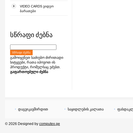
VIDEO CARDS ᲕᲘᲓᲔᲝ
ᲑᲐᲠᲐᲗᲔᲑᲘ
სწრაფი ძებნა
ᲡᲬᲠᲐᲤᲘ ᲫᲔᲑᲜᲐ
გამოიყენეთ საძიებო ძირითადი
სიტყვები, რათა იპოვოთ ის
პროდუქტი, რომელსაც ეძებთ.
გაფართოებული ძებნა
დაგვიკავშირდით
საყიდლების კალათა
ფასდაკლ
© 2026 Designed by
computex.ge