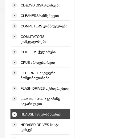
CD&DVD DISKS ᲓᲘᲡᲙᲔᲑᲘ
CLEANERS ᲡᲐᲬᲛᲔᲜᲓᲔᲑᲘ
COMPUTERS ᲙᲝᲛᲞᲘᲣᲢᲔᲠᲔᲑᲘ
COMUTATORS
ᲙᲝᲛᲣᲢᲐᲢᲝᲠᲔᲑᲘ
COOLERS ᲥᲣᲚᲔᲠᲔᲑᲘ
CPUS ᲞᲠᲝᲪᲔᲡᲝᲠᲔᲑᲘ
ETHERNET ᲥᲡᲔᲚᲣᲠᲘ
ᲛᲝᲬᲧᲝᲑᲘᲚᲝᲑᲔᲑᲘ
FLASH DRIVES ᲛᲔᲮᲡᲘᲔᲠᲔᲑᲔᲑᲘ
GAMING CHAIR ᲒᲔᲘᲛᲘᲜᲒ
ᲡᲐᲕᲐᲠᲫᲚᲔᲑᲘ
HEADSETS ᲧᲣᲠᲡᲐᲡᲛᲔᲜᲔᲑᲘ
HDD/SSD DRIVES ᲮᲘᲡᲢᲘ
ᲓᲘᲡᲙᲔᲑᲘ