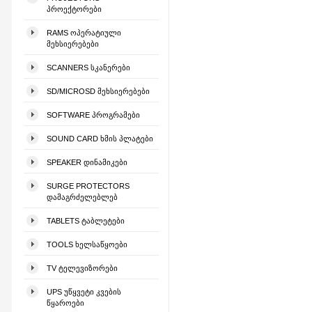
ᲞᲠᲝᲔᲥᲢᲝᲠᲔᲑᲘ
RAMS ᲝᲞᲔᲠᲐᲢᲘᲣᲚᲘ
ᲛᲔᲮᲡᲘᲔᲠᲔᲑᲔᲑᲘ
SCANNERS ᲡᲙᲐᲜᲔᲠᲔᲑᲘ
SD/MICROSD ᲛᲔᲮᲡᲘᲔᲠᲔᲑᲔᲑᲘ
SOFTWARE ᲞᲠᲝᲒᲠᲐᲛᲔᲑᲘ
SOUND CARD ᲮᲛᲘᲡ ᲞᲚᲐᲢᲔᲑᲘ
SPEAKER ᲓᲘᲜᲐᲛᲘᲙᲔᲑᲘ
SURGE PROTECTORS
ᲓᲐᲛᲐᲒᲠᲫᲔᲚᲔᲑᲚᲔᲑ
TABLETS ᲢᲐᲑᲚᲔᲢᲔᲑᲘ
TOOLS ᲮᲔᲚᲡᲐᲬᲧᲝᲔᲑᲘ
TV ᲢᲔᲚᲔᲕᲘᲖᲝᲠᲔᲑᲘ
UPS ᲣᲬᲧᲕᲔᲢᲘ ᲙᲕᲔᲑᲘᲡ
ᲬᲧᲐᲠᲝᲔᲑᲘ