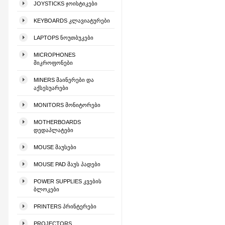
JOYSTICKS ᲯᲝᲘᲡᲢᲘᲙᲔᲑᲘ
KEYBOARDS ᲙᲚᲐᲕᲘᲐᲢᲣᲠᲔᲑᲘ
LAPTOPS ᲜᲝᲣᲗᲑᲣᲙᲔᲑᲘ
MICROPHONES
ᲛᲘᲙᲠᲝᲤᲝᲜᲔᲑᲘ
MINERS ᲛᲐᲘᲜᲔᲠᲔᲑᲘ ᲓᲐ
ᲐᲥᲡᲔᲡᲣᲐᲠᲔᲑᲘ
MONITORS ᲛᲝᲜᲘᲢᲝᲠᲔᲑᲘ
MOTHERBOARDS
ᲓᲔᲓᲐᲞᲚᲐᲢᲔᲑᲘ
MOUSE ᲛᲐᲣᲡᲔᲑᲘ
MOUSE PAD ᲛᲐᲣᲡ ᲞᲐᲓᲔᲑᲘ
POWER SUPPLIES ᲙᲕᲔᲑᲘᲡ
ᲑᲚᲝᲙᲔᲑᲘ
PRINTERS ᲞᲠᲘᲜᲢᲔᲠᲔᲑᲘ
PROJECTORS