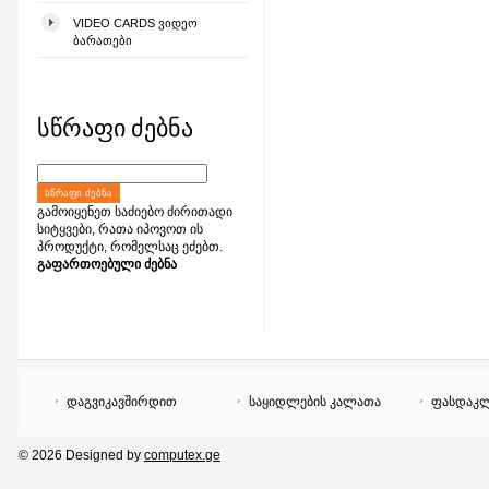
VIDEO CARDS ᲕᲘᲓᲔᲝ
ᲑᲐᲠᲐᲗᲔᲑᲘ
სწრაფი ძებნა
ᲡᲬᲠᲐᲤᲘ ᲫᲔᲑᲜᲐ
გამოიყენეთ საძიებო ძირითადი
სიტყვები, რათა იპოვოთ ის
პროდუქტი, რომელსაც ეძებთ.
გაფართოებული ძებნა
დაგვიკავშირდით
საყიდლების კალათა
ფასდაკლ
© 2026 Designed by
computex.ge