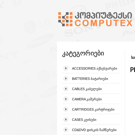
კატეგორიები
სა
P
ACCESSORIES ᲐᲥᲡᲔᲡᲣᲐᲠᲔᲑᲘ
BATTERIES ᲑᲐᲢᲐᲠᲘᲔᲑᲘ
CABLES ᲙᲐᲑᲔᲚᲔᲑᲘ
CAMERA ᲙᲐᲛᲔᲠᲔᲑᲘ
CARTRIDGES ᲙᲐᲠᲢᲠᲘᲯᲔᲑᲘ
CASES ᲙᲔᲘᲡᲔᲑᲘ
CD&DVD ᲓᲘᲡᲙᲘᲡ ᲩᲐᲛᲬᲔᲠᲔᲑᲘ