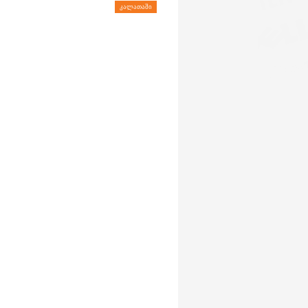
ᲙᲐᲚᲐᲗᲐᲨᲘ