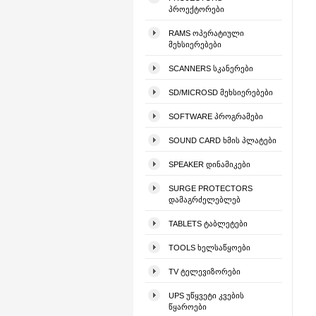
ᲞᲠᲝᲔᲥᲢᲝᲠᲔᲑᲘ
RAMS ᲝᲞᲔᲠᲐᲢᲘᲣᲚᲘ
ᲛᲔᲮᲡᲘᲔᲠᲔᲑᲔᲑᲘ
SCANNERS ᲡᲙᲐᲜᲔᲠᲔᲑᲘ
SD/MICROSD ᲛᲔᲮᲡᲘᲔᲠᲔᲑᲔᲑᲘ
SOFTWARE ᲞᲠᲝᲒᲠᲐᲛᲔᲑᲘ
SOUND CARD ᲮᲛᲘᲡ ᲞᲚᲐᲢᲔᲑᲘ
SPEAKER ᲓᲘᲜᲐᲛᲘᲙᲔᲑᲘ
SURGE PROTECTORS
ᲓᲐᲛᲐᲒᲠᲫᲔᲚᲔᲑᲚᲔᲑ
TABLETS ᲢᲐᲑᲚᲔᲢᲔᲑᲘ
TOOLS ᲮᲔᲚᲡᲐᲬᲧᲝᲔᲑᲘ
TV ᲢᲔᲚᲔᲕᲘᲖᲝᲠᲔᲑᲘ
UPS ᲣᲬᲧᲕᲔᲢᲘ ᲙᲕᲔᲑᲘᲡ
ᲬᲧᲐᲠᲝᲔᲑᲘ