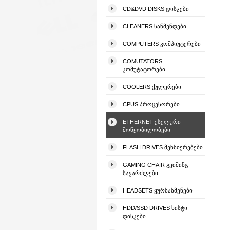
CD&DVD DISKS ᲓᲘᲡᲙᲔᲑᲘ
CLEANERS ᲡᲐᲬᲛᲔᲜᲓᲔᲑᲘ
COMPUTERS ᲙᲝᲛᲞᲘᲣᲢᲔᲠᲔᲑᲘ
COMUTATORS
ᲙᲝᲛᲣᲢᲐᲢᲝᲠᲔᲑᲘ
COOLERS ᲥᲣᲚᲔᲠᲔᲑᲘ
CPUS ᲞᲠᲝᲪᲔᲡᲝᲠᲔᲑᲘ
ETHERNET ᲥᲡᲔᲚᲣᲠᲘ
ᲛᲝᲬᲧᲝᲑᲘᲚᲝᲑᲔᲑᲘ
FLASH DRIVES ᲛᲔᲮᲡᲘᲔᲠᲔᲑᲔᲑᲘ
GAMING CHAIR ᲒᲔᲘᲛᲘᲜᲒ
ᲡᲐᲕᲐᲠᲫᲚᲔᲑᲘ
HEADSETS ᲧᲣᲠᲡᲐᲡᲛᲔᲜᲔᲑᲘ
HDD/SSD DRIVES ᲮᲘᲡᲢᲘ
ᲓᲘᲡᲙᲔᲑᲘ