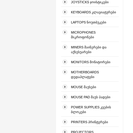
JOYSTICKS ᲯᲝᲘᲡᲢᲘᲙᲔᲑᲘ
KEYBOARDS ᲙᲚᲐᲕᲘᲐᲢᲣᲠᲔᲑᲘ
LAPTOPS ᲜᲝᲣᲗᲑᲣᲙᲔᲑᲘ
MICROPHONES
ᲛᲘᲙᲠᲝᲤᲝᲜᲔᲑᲘ
MINERS ᲛᲐᲘᲜᲔᲠᲔᲑᲘ ᲓᲐ
ᲐᲥᲡᲔᲡᲣᲐᲠᲔᲑᲘ
MONITORS ᲛᲝᲜᲘᲢᲝᲠᲔᲑᲘ
MOTHERBOARDS
ᲓᲔᲓᲐᲞᲚᲐᲢᲔᲑᲘ
MOUSE ᲛᲐᲣᲡᲔᲑᲘ
MOUSE PAD ᲛᲐᲣᲡ ᲞᲐᲓᲔᲑᲘ
POWER SUPPLIES ᲙᲕᲔᲑᲘᲡ
ᲑᲚᲝᲙᲔᲑᲘ
PRINTERS ᲞᲠᲘᲜᲢᲔᲠᲔᲑᲘ
PROJECTORS