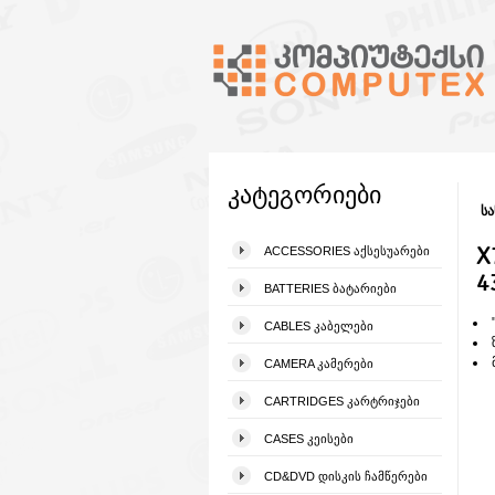
კატეგორიები
სა
X
ACCESSORIES ᲐᲥᲡᲔᲡᲣᲐᲠᲔᲑᲘ
4
BATTERIES ᲑᲐᲢᲐᲠᲘᲔᲑᲘ
CABLES ᲙᲐᲑᲔᲚᲔᲑᲘ
CAMERA ᲙᲐᲛᲔᲠᲔᲑᲘ
CARTRIDGES ᲙᲐᲠᲢᲠᲘᲯᲔᲑᲘ
CASES ᲙᲔᲘᲡᲔᲑᲘ
CD&DVD ᲓᲘᲡᲙᲘᲡ ᲩᲐᲛᲬᲔᲠᲔᲑᲘ