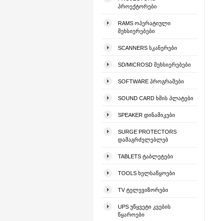
ᲞᲠᲝᲔᲥᲢᲝᲠᲔᲑᲘ
RAMS ᲝᲞᲔᲠᲐᲢᲘᲣᲚᲘ
ᲛᲔᲮᲡᲘᲔᲠᲔᲑᲔᲑᲘ
SCANNERS ᲡᲙᲐᲜᲔᲠᲔᲑᲘ
SD/MICROSD ᲛᲔᲮᲡᲘᲔᲠᲔᲑᲔᲑᲘ
SOFTWARE ᲞᲠᲝᲒᲠᲐᲛᲔᲑᲘ
SOUND CARD ᲮᲛᲘᲡ ᲞᲚᲐᲢᲔᲑᲘ
SPEAKER ᲓᲘᲜᲐᲛᲘᲙᲔᲑᲘ
SURGE PROTECTORS
ᲓᲐᲛᲐᲒᲠᲫᲔᲚᲔᲑᲚᲔᲑ
TABLETS ᲢᲐᲑᲚᲔᲢᲔᲑᲘ
TOOLS ᲮᲔᲚᲡᲐᲬᲧᲝᲔᲑᲘ
TV ᲢᲔᲚᲔᲕᲘᲖᲝᲠᲔᲑᲘ
UPS ᲣᲬᲧᲕᲔᲢᲘ ᲙᲕᲔᲑᲘᲡ
ᲬᲧᲐᲠᲝᲔᲑᲘ