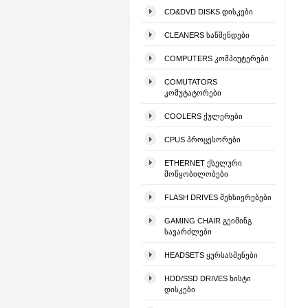
CD&DVD DISKS ᲓᲘᲡᲙᲔᲑᲘ
CLEANERS ᲡᲐᲬᲛᲔᲜᲓᲔᲑᲘ
COMPUTERS ᲙᲝᲛᲞᲘᲣᲢᲔᲠᲔᲑᲘ
COMUTATORS
ᲙᲝᲛᲣᲢᲐᲢᲝᲠᲔᲑᲘ
COOLERS ᲥᲣᲚᲔᲠᲔᲑᲘ
CPUS ᲞᲠᲝᲪᲔᲡᲝᲠᲔᲑᲘ
ETHERNET ᲥᲡᲔᲚᲣᲠᲘ
ᲛᲝᲬᲧᲝᲑᲘᲚᲝᲑᲔᲑᲘ
FLASH DRIVES ᲛᲔᲮᲡᲘᲔᲠᲔᲑᲔᲑᲘ
GAMING CHAIR ᲒᲔᲘᲛᲘᲜᲒ
ᲡᲐᲕᲐᲠᲫᲚᲔᲑᲘ
HEADSETS ᲧᲣᲠᲡᲐᲡᲛᲔᲜᲔᲑᲘ
HDD/SSD DRIVES ᲮᲘᲡᲢᲘ
ᲓᲘᲡᲙᲔᲑᲘ