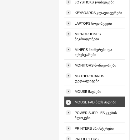
JOYSTICKS ᲯᲝᲘᲡᲢᲘᲙᲔᲑᲘ
KEYBOARDS ᲙᲚᲐᲕᲘᲐᲢᲣᲠᲔᲑᲘ
LAPTOPS ᲜᲝᲣᲗᲑᲣᲙᲔᲑᲘ
MICROPHONES
ᲛᲘᲙᲠᲝᲤᲝᲜᲔᲑᲘ
MINERS ᲛᲐᲘᲜᲔᲠᲔᲑᲘ ᲓᲐ
ᲐᲥᲡᲔᲡᲣᲐᲠᲔᲑᲘ
MONITORS ᲛᲝᲜᲘᲢᲝᲠᲔᲑᲘ
MOTHERBOARDS
ᲓᲔᲓᲐᲞᲚᲐᲢᲔᲑᲘ
MOUSE ᲛᲐᲣᲡᲔᲑᲘ
MOUSE PAD ᲛᲐᲣᲡ ᲞᲐᲓᲔᲑᲘ
POWER SUPPLIES ᲙᲕᲔᲑᲘᲡ
ᲑᲚᲝᲙᲔᲑᲘ
PRINTERS ᲞᲠᲘᲜᲢᲔᲠᲔᲑᲘ
PROJECTORS