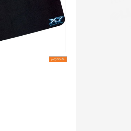
ᲙᲐᲚᲐᲗᲐᲨᲘ