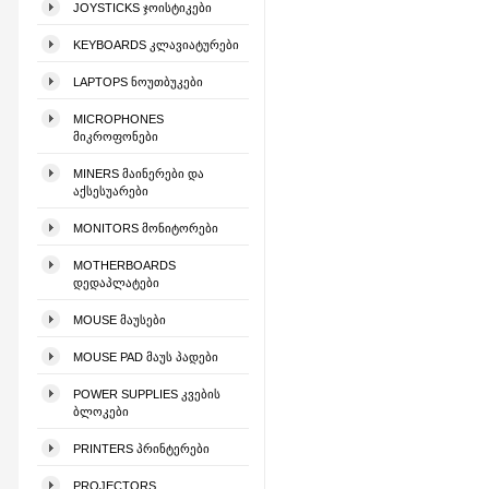
JOYSTICKS ᲯᲝᲘᲡᲢᲘᲙᲔᲑᲘ
KEYBOARDS ᲙᲚᲐᲕᲘᲐᲢᲣᲠᲔᲑᲘ
LAPTOPS ᲜᲝᲣᲗᲑᲣᲙᲔᲑᲘ
MICROPHONES
ᲛᲘᲙᲠᲝᲤᲝᲜᲔᲑᲘ
MINERS ᲛᲐᲘᲜᲔᲠᲔᲑᲘ ᲓᲐ
ᲐᲥᲡᲔᲡᲣᲐᲠᲔᲑᲘ
MONITORS ᲛᲝᲜᲘᲢᲝᲠᲔᲑᲘ
MOTHERBOARDS
ᲓᲔᲓᲐᲞᲚᲐᲢᲔᲑᲘ
MOUSE ᲛᲐᲣᲡᲔᲑᲘ
MOUSE PAD ᲛᲐᲣᲡ ᲞᲐᲓᲔᲑᲘ
POWER SUPPLIES ᲙᲕᲔᲑᲘᲡ
ᲑᲚᲝᲙᲔᲑᲘ
PRINTERS ᲞᲠᲘᲜᲢᲔᲠᲔᲑᲘ
PROJECTORS