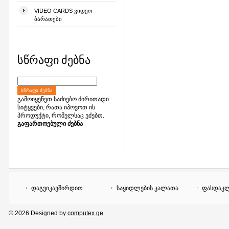
VIDEO CARDS ᲕᲘᲓᲔᲝ
ᲑᲐᲠᲐᲗᲔᲑᲘ
სწრაფი ძებნა
ᲡᲬᲠᲐᲤᲘ ᲫᲔᲑᲜᲐ
გამოიყენეთ საძიებო ძირითადი
სიტყვები, რათა იპოვოთ ის
პროდუქტი, რომელსაც ეძებთ.
გაფართოებული ძებნა
დაგვიკავშირდით
საყიდლების კალათა
ფასდაკლ
© 2026 Designed by
computex.ge