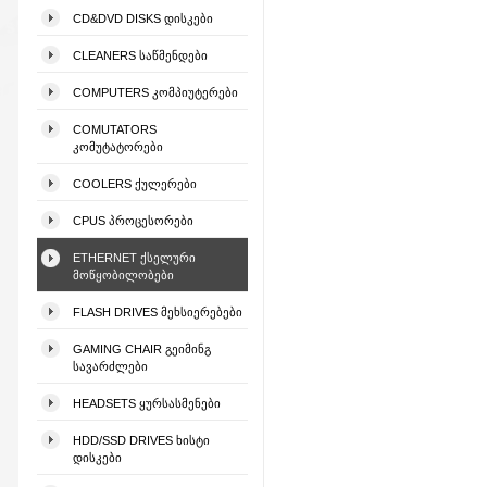
CD&DVD DISKS ᲓᲘᲡᲙᲔᲑᲘ
CLEANERS ᲡᲐᲬᲛᲔᲜᲓᲔᲑᲘ
COMPUTERS ᲙᲝᲛᲞᲘᲣᲢᲔᲠᲔᲑᲘ
COMUTATORS
ᲙᲝᲛᲣᲢᲐᲢᲝᲠᲔᲑᲘ
COOLERS ᲥᲣᲚᲔᲠᲔᲑᲘ
CPUS ᲞᲠᲝᲪᲔᲡᲝᲠᲔᲑᲘ
ETHERNET ᲥᲡᲔᲚᲣᲠᲘ
ᲛᲝᲬᲧᲝᲑᲘᲚᲝᲑᲔᲑᲘ
FLASH DRIVES ᲛᲔᲮᲡᲘᲔᲠᲔᲑᲔᲑᲘ
GAMING CHAIR ᲒᲔᲘᲛᲘᲜᲒ
ᲡᲐᲕᲐᲠᲫᲚᲔᲑᲘ
HEADSETS ᲧᲣᲠᲡᲐᲡᲛᲔᲜᲔᲑᲘ
HDD/SSD DRIVES ᲮᲘᲡᲢᲘ
ᲓᲘᲡᲙᲔᲑᲘ