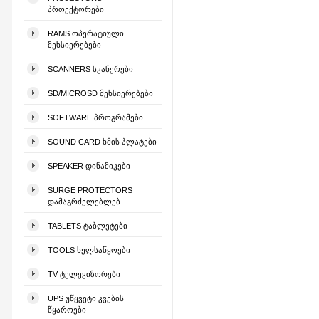
ᲞᲠᲝᲔᲥᲢᲝᲠᲔᲑᲘ
RAMS ᲝᲞᲔᲠᲐᲢᲘᲣᲚᲘ
ᲛᲔᲮᲡᲘᲔᲠᲔᲑᲔᲑᲘ
SCANNERS ᲡᲙᲐᲜᲔᲠᲔᲑᲘ
SD/MICROSD ᲛᲔᲮᲡᲘᲔᲠᲔᲑᲔᲑᲘ
SOFTWARE ᲞᲠᲝᲒᲠᲐᲛᲔᲑᲘ
SOUND CARD ᲮᲛᲘᲡ ᲞᲚᲐᲢᲔᲑᲘ
SPEAKER ᲓᲘᲜᲐᲛᲘᲙᲔᲑᲘ
SURGE PROTECTORS
ᲓᲐᲛᲐᲒᲠᲫᲔᲚᲔᲑᲚᲔᲑ
TABLETS ᲢᲐᲑᲚᲔᲢᲔᲑᲘ
TOOLS ᲮᲔᲚᲡᲐᲬᲧᲝᲔᲑᲘ
TV ᲢᲔᲚᲔᲕᲘᲖᲝᲠᲔᲑᲘ
UPS ᲣᲬᲧᲕᲔᲢᲘ ᲙᲕᲔᲑᲘᲡ
ᲬᲧᲐᲠᲝᲔᲑᲘ