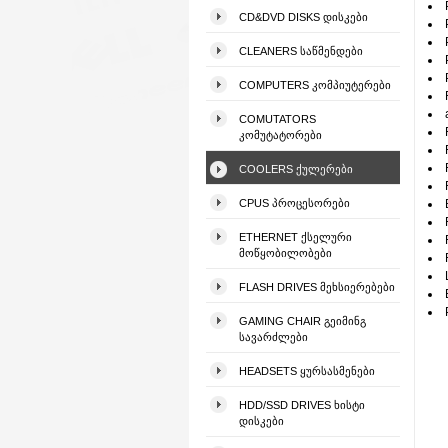
CD&DVD DISKS ᲓᲘᲡᲙᲔᲑᲘ
CLEANERS ᲡᲐᲬᲛᲔᲜᲓᲔᲑᲘ
COMPUTERS ᲙᲝᲛᲞᲘᲣᲢᲔᲠᲔᲑᲘ
COMUTATORS
ᲙᲝᲛᲣᲢᲐᲢᲝᲠᲔᲑᲘ
COOLERS ᲥᲣᲚᲔᲠᲔᲑᲘ
CPUS ᲞᲠᲝᲪᲔᲡᲝᲠᲔᲑᲘ
ETHERNET ᲥᲡᲔᲚᲣᲠᲘ
ᲛᲝᲬᲧᲝᲑᲘᲚᲝᲑᲔᲑᲘ
FLASH DRIVES ᲛᲔᲮᲡᲘᲔᲠᲔᲑᲔᲑᲘ
GAMING CHAIR ᲒᲔᲘᲛᲘᲜᲒ
ᲡᲐᲕᲐᲠᲫᲚᲔᲑᲘ
HEADSETS ᲧᲣᲠᲡᲐᲡᲛᲔᲜᲔᲑᲘ
HDD/SSD DRIVES ᲮᲘᲡᲢᲘ
ᲓᲘᲡᲙᲔᲑᲘ