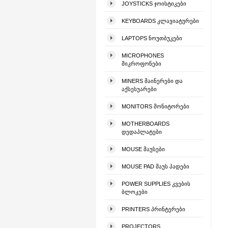
JOYSTICKS ᲯᲝᲘᲡᲢᲘᲙᲔᲑᲘ
KEYBOARDS ᲙᲚᲐᲕᲘᲐᲢᲣᲠᲔᲑᲘ
LAPTOPS ᲜᲝᲣᲗᲑᲣᲙᲔᲑᲘ
MICROPHONES
ᲛᲘᲙᲠᲝᲤᲝᲜᲔᲑᲘ
MINERS ᲛᲐᲘᲜᲔᲠᲔᲑᲘ ᲓᲐ
ᲐᲥᲡᲔᲡᲣᲐᲠᲔᲑᲘ
MONITORS ᲛᲝᲜᲘᲢᲝᲠᲔᲑᲘ
MOTHERBOARDS
ᲓᲔᲓᲐᲞᲚᲐᲢᲔᲑᲘ
MOUSE ᲛᲐᲣᲡᲔᲑᲘ
MOUSE PAD ᲛᲐᲣᲡ ᲞᲐᲓᲔᲑᲘ
POWER SUPPLIES ᲙᲕᲔᲑᲘᲡ
ᲑᲚᲝᲙᲔᲑᲘ
PRINTERS ᲞᲠᲘᲜᲢᲔᲠᲔᲑᲘ
PROJECTORS