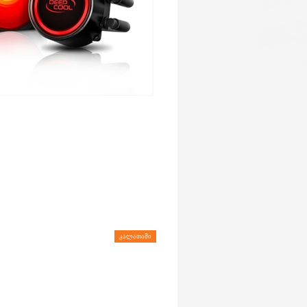
ᲙᲐᲚᲐᲗᲐᲨᲘ