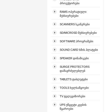
ᲞᲠᲝᲔᲥᲢᲝᲠᲔᲑᲘ
RAMS ᲝᲞᲔᲠᲐᲢᲘᲣᲚᲘ
ᲛᲔᲮᲡᲘᲔᲠᲔᲑᲔᲑᲘ
SCANNERS ᲡᲙᲐᲜᲔᲠᲔᲑᲘ
SD/MICROSD ᲛᲔᲮᲡᲘᲔᲠᲔᲑᲔᲑᲘ
SOFTWARE ᲞᲠᲝᲒᲠᲐᲛᲔᲑᲘ
SOUND CARD ᲮᲛᲘᲡ ᲞᲚᲐᲢᲔᲑᲘ
SPEAKER ᲓᲘᲜᲐᲛᲘᲙᲔᲑᲘ
SURGE PROTECTORS
ᲓᲐᲛᲐᲒᲠᲫᲔᲚᲔᲑᲚᲔᲑ
TABLETS ᲢᲐᲑᲚᲔᲢᲔᲑᲘ
TOOLS ᲮᲔᲚᲡᲐᲬᲧᲝᲔᲑᲘ
TV ᲢᲔᲚᲔᲕᲘᲖᲝᲠᲔᲑᲘ
UPS ᲣᲬᲧᲕᲔᲢᲘ ᲙᲕᲔᲑᲘᲡ
ᲬᲧᲐᲠᲝᲔᲑᲘ