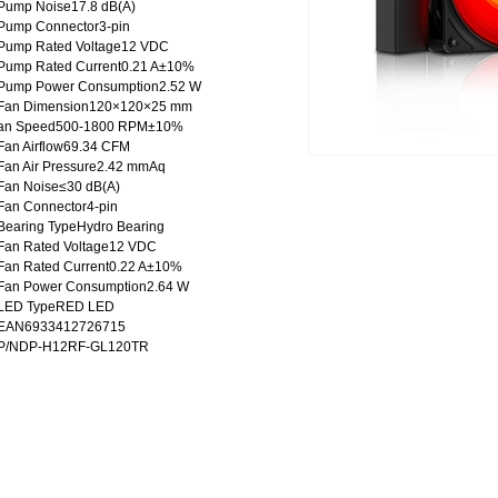
Pump Noise17.8 dB(A)
Pump Connector3-pin
Pump Rated Voltage12 VDC
Pump Rated Current0.21 A±10%
Pump Power Consumption2.52 W
Fan Dimension120×120×25 mm
an Speed500-1800 RPM±10%
Fan Airflow69.34 CFM
Fan Air Pressure2.42 mmAq
Fan Noise≤30 dB(A)
Fan Connector4-pin
Bearing TypeHydro Bearing
Fan Rated Voltage12 VDC
Fan Rated Current0.22 A±10%
Fan Power Consumption2.64 W
LED TypeRED LED
EAN6933412726715
P/NDP-H12RF-GL120TR