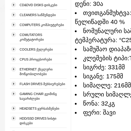
დენი: 30ა
CD&DVD DISKS ᲓᲘᲡᲙᲔᲑᲘ
თვითგანმუხტვა:
CLEANERS ᲡᲐᲬᲛᲔᲜᲓᲔᲑᲘ
წელიწადში 40 %
COMPUTERS ᲙᲝᲛᲞᲘᲣᲢᲔᲠᲔᲑᲘ
ნომუნალური სა
COMUTATORS
ტემპერატურა: °C2
ᲙᲝᲛᲣᲢᲐᲢᲝᲠᲔᲑᲘ
სამუშაო დიაპაზ
COOLERS ᲥᲣᲚᲔᲠᲔᲑᲘ
კლემების ტიპი:
CPUS ᲞᲠᲝᲪᲔᲡᲝᲠᲔᲑᲘ
სიგრძე: 331მმ
ETHERNET ᲥᲡᲔᲚᲣᲠᲘ
ᲛᲝᲬᲧᲝᲑᲘᲚᲝᲑᲔᲑᲘ
სიგანე: 175მმ
სიმაღლე: 216მმ
FLASH DRIVES ᲛᲔᲮᲡᲘᲔᲠᲔᲑᲔᲑᲘ
სრული სიმაღლე
GAMING CHAIR ᲒᲔᲘᲛᲘᲜᲒ
ᲡᲐᲕᲐᲠᲫᲚᲔᲑᲘ
წონა: 32კგ
HEADSETS ᲧᲣᲠᲡᲐᲡᲛᲔᲜᲔᲑᲘ
ფერი: შავი
HDD/SSD DRIVES ᲮᲘᲡᲢᲘ
ᲓᲘᲡᲙᲔᲑᲘ