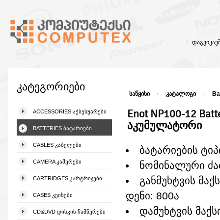
დაგვიკა
კატეგორიები
საწყისი
კატალოგი
Ba
Enot NP100-12 Batt
ACCESSORIES ᲐᲥᲡᲔᲡᲣᲐᲠᲔᲑᲘ
აკუმულატორი
BATTERIES ᲑᲐᲢᲐᲠᲘᲔᲑᲘ
CABLES ᲙᲐᲑᲔᲚᲔᲑᲘ
ბატარიების ტიპ
CAMERA ᲙᲐᲛᲔᲠᲔᲑᲘ
ნომინალური ძაბ
განმუხტვის მაქ
CARTRIDGES ᲙᲐᲠᲢᲠᲘᲯᲔᲑᲘ
დენი: 800ა
CASES ᲙᲔᲘᲡᲔᲑᲘ
დამუხტვის მაქ
CD&DVD ᲓᲘᲡᲙᲘᲡ ᲩᲐᲛᲬᲔᲠᲔᲑᲘ