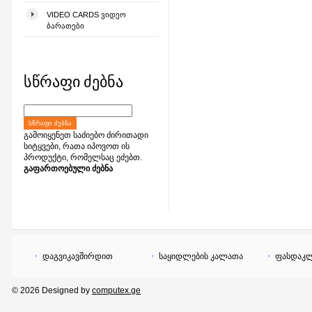
VIDEO CARDS ᲕᲘᲓᲔᲝ
ᲑᲐᲠᲐᲗᲔᲑᲘ
სწრაფი ძებნა
ᲡᲬᲠᲐᲤᲘ ᲫᲔᲑᲜᲐ
გამოიყენეთ საძიებო ძირითადი
სიტყვები, რათა იპოვოთ ის
პროდუქტი, რომელსაც ეძებთ.
გაფართოებული ძებნა
დაგვიკავშირდით
საყიდლების კალათა
ფასდაკლ
© 2026 Designed by
computex.ge