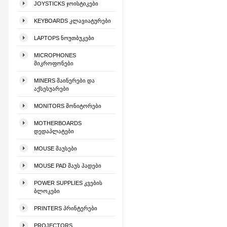
JOYSTICKS ᲯᲝᲘᲡᲢᲘᲙᲔᲑᲘ
KEYBOARDS ᲙᲚᲐᲕᲘᲐᲢᲣᲠᲔᲑᲘ
LAPTOPS ᲜᲝᲣᲗᲑᲣᲙᲔᲑᲘ
MICROPHONES
ᲛᲘᲙᲠᲝᲤᲝᲜᲔᲑᲘ
MINERS ᲛᲐᲘᲜᲔᲠᲔᲑᲘ ᲓᲐ
ᲐᲥᲡᲔᲡᲣᲐᲠᲔᲑᲘ
MONITORS ᲛᲝᲜᲘᲢᲝᲠᲔᲑᲘ
MOTHERBOARDS
ᲓᲔᲓᲐᲞᲚᲐᲢᲔᲑᲘ
MOUSE ᲛᲐᲣᲡᲔᲑᲘ
MOUSE PAD ᲛᲐᲣᲡ ᲞᲐᲓᲔᲑᲘ
POWER SUPPLIES ᲙᲕᲔᲑᲘᲡ
ᲑᲚᲝᲙᲔᲑᲘ
PRINTERS ᲞᲠᲘᲜᲢᲔᲠᲔᲑᲘ
PROJECTORS