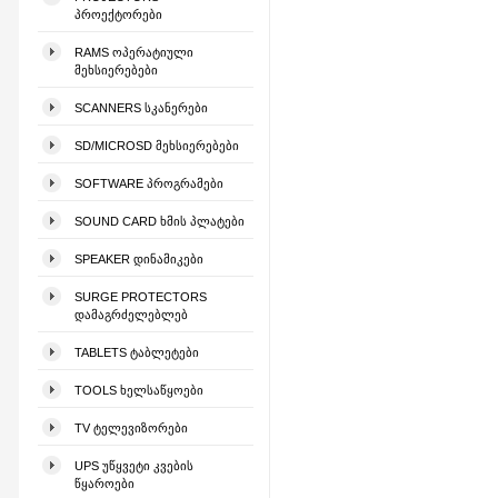
ᲞᲠᲝᲔᲥᲢᲝᲠᲔᲑᲘ
RAMS ᲝᲞᲔᲠᲐᲢᲘᲣᲚᲘ
ᲛᲔᲮᲡᲘᲔᲠᲔᲑᲔᲑᲘ
SCANNERS ᲡᲙᲐᲜᲔᲠᲔᲑᲘ
SD/MICROSD ᲛᲔᲮᲡᲘᲔᲠᲔᲑᲔᲑᲘ
SOFTWARE ᲞᲠᲝᲒᲠᲐᲛᲔᲑᲘ
SOUND CARD ᲮᲛᲘᲡ ᲞᲚᲐᲢᲔᲑᲘ
SPEAKER ᲓᲘᲜᲐᲛᲘᲙᲔᲑᲘ
SURGE PROTECTORS
ᲓᲐᲛᲐᲒᲠᲫᲔᲚᲔᲑᲚᲔᲑ
TABLETS ᲢᲐᲑᲚᲔᲢᲔᲑᲘ
TOOLS ᲮᲔᲚᲡᲐᲬᲧᲝᲔᲑᲘ
TV ᲢᲔᲚᲔᲕᲘᲖᲝᲠᲔᲑᲘ
UPS ᲣᲬᲧᲕᲔᲢᲘ ᲙᲕᲔᲑᲘᲡ
ᲬᲧᲐᲠᲝᲔᲑᲘ