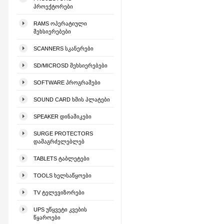
ᲞᲠᲝᲔᲥᲢᲝᲠᲔᲑᲘ
RAMS ᲝᲞᲔᲠᲐᲢᲘᲣᲚᲘ
ᲛᲔᲮᲡᲘᲔᲠᲔᲑᲔᲑᲘ
SCANNERS ᲡᲙᲐᲜᲔᲠᲔᲑᲘ
SD/MICROSD ᲛᲔᲮᲡᲘᲔᲠᲔᲑᲔᲑᲘ
SOFTWARE ᲞᲠᲝᲒᲠᲐᲛᲔᲑᲘ
SOUND CARD ᲮᲛᲘᲡ ᲞᲚᲐᲢᲔᲑᲘ
SPEAKER ᲓᲘᲜᲐᲛᲘᲙᲔᲑᲘ
SURGE PROTECTORS
ᲓᲐᲛᲐᲒᲠᲫᲔᲚᲔᲑᲚᲔᲑ
TABLETS ᲢᲐᲑᲚᲔᲢᲔᲑᲘ
TOOLS ᲮᲔᲚᲡᲐᲬᲧᲝᲔᲑᲘ
TV ᲢᲔᲚᲔᲕᲘᲖᲝᲠᲔᲑᲘ
UPS ᲣᲬᲧᲕᲔᲢᲘ ᲙᲕᲔᲑᲘᲡ
ᲬᲧᲐᲠᲝᲔᲑᲘ