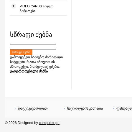
VIDEO CARDS ᲕᲘᲓᲔᲝ
ᲑᲐᲠᲐᲗᲔᲑᲘ
სწრაფი ძებნა
ᲡᲬᲠᲐᲤᲘ ᲫᲔᲑᲜᲐ
გამოიყენეთ საძიებო ძირითადი
სიტყვები, რათა იპოვოთ ის
პროდუქტი, რომელსაც ეძებთ.
გაფართოებული ძებნა
დაგვიკავშირდით
საყიდლების კალათა
ფასდაკლ
© 2026 Designed by
computex.ge