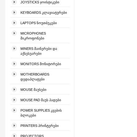
JOYSTICKS ᲯᲝᲘᲡᲢᲘᲙᲔᲑᲘ
KEYBOARDS ᲙᲚᲐᲕᲘᲐᲢᲣᲠᲔᲑᲘ
LAPTOPS ᲜᲝᲣᲗᲑᲣᲙᲔᲑᲘ
MICROPHONES
ᲛᲘᲙᲠᲝᲤᲝᲜᲔᲑᲘ
MINERS ᲛᲐᲘᲜᲔᲠᲔᲑᲘ ᲓᲐ
ᲐᲥᲡᲔᲡᲣᲐᲠᲔᲑᲘ
MONITORS ᲛᲝᲜᲘᲢᲝᲠᲔᲑᲘ
MOTHERBOARDS
ᲓᲔᲓᲐᲞᲚᲐᲢᲔᲑᲘ
MOUSE ᲛᲐᲣᲡᲔᲑᲘ
MOUSE PAD ᲛᲐᲣᲡ ᲞᲐᲓᲔᲑᲘ
POWER SUPPLIES ᲙᲕᲔᲑᲘᲡ
ᲑᲚᲝᲙᲔᲑᲘ
PRINTERS ᲞᲠᲘᲜᲢᲔᲠᲔᲑᲘ
PROJECTORS