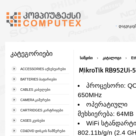
დაგვიკა
კატეგორიები
საწყისი
კატალოგი
Et
MikroTik RB952Ui-5
ACCESSORIES ᲐᲥᲡᲔᲡᲣᲐᲠᲔᲑᲘ
BATTERIES ᲑᲐᲢᲐᲠᲘᲔᲑᲘ
პროცესორი: QC
CABLES ᲙᲐᲑᲔᲚᲔᲑᲘ
650MHz
CAMERA ᲙᲐᲛᲔᲠᲔᲑᲘ
ოპერატიული
CARTRIDGES ᲙᲐᲠᲢᲠᲘᲯᲔᲑᲘ
მეხსიერება: 64MB
CASES ᲙᲔᲘᲡᲔᲑᲘ
WiFi სტანდარტი
CD&DVD ᲓᲘᲡᲙᲘᲡ ᲩᲐᲛᲬᲔᲠᲔᲑᲘ
802.11b/g/n (2.4 GH