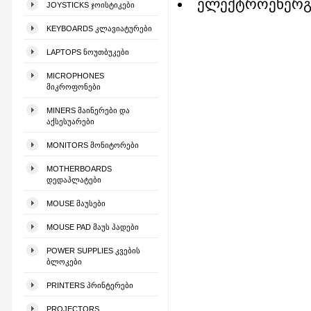
ელექტროენერგი
JOYSTICKS ᲯᲝᲘᲡᲢᲘᲙᲔᲑᲘ
KEYBOARDS ᲙᲚᲐᲕᲘᲐᲢᲣᲠᲔᲑᲘ
LAPTOPS ᲜᲝᲣᲗᲑᲣᲙᲔᲑᲘ
MICROPHONES
ᲛᲘᲙᲠᲝᲤᲝᲜᲔᲑᲘ
MINERS ᲛᲐᲘᲜᲔᲠᲔᲑᲘ ᲓᲐ
ᲐᲥᲡᲔᲡᲣᲐᲠᲔᲑᲘ
MONITORS ᲛᲝᲜᲘᲢᲝᲠᲔᲑᲘ
MOTHERBOARDS
ᲓᲔᲓᲐᲞᲚᲐᲢᲔᲑᲘ
MOUSE ᲛᲐᲣᲡᲔᲑᲘ
MOUSE PAD ᲛᲐᲣᲡ ᲞᲐᲓᲔᲑᲘ
POWER SUPPLIES ᲙᲕᲔᲑᲘᲡ
ᲑᲚᲝᲙᲔᲑᲘ
PRINTERS ᲞᲠᲘᲜᲢᲔᲠᲔᲑᲘ
PROJECTORS