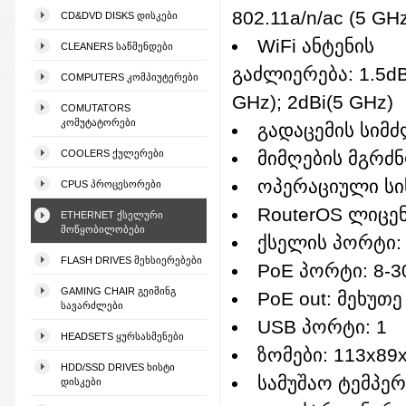
802.11a/n/ac (5 GH
CD&DVD DISKS ᲓᲘᲡᲙᲔᲑᲘ
WiFi ანტენის
CLEANERS ᲡᲐᲬᲛᲔᲜᲓᲔᲑᲘ
გაძლიერება: 1.5dB
COMPUTERS ᲙᲝᲛᲞᲘᲣᲢᲔᲠᲔᲑᲘ
GHz); 2dBi(5 GHz)
COMUTATORS
ᲙᲝᲛᲣᲢᲐᲢᲝᲠᲔᲑᲘ
გადაცემის სიმძ
COOLERS ᲥᲣᲚᲔᲠᲔᲑᲘ
მიმღების მგრძნ
ოპერაციული სის
CPUS ᲞᲠᲝᲪᲔᲡᲝᲠᲔᲑᲘ
RouterOS ლიცენ
ETHERNET ᲥᲡᲔᲚᲣᲠᲘ
ᲛᲝᲬᲧᲝᲑᲘᲚᲝᲑᲔᲑᲘ
ქსელის პორტი: 
FLASH DRIVES ᲛᲔᲮᲡᲘᲔᲠᲔᲑᲔᲑᲘ
PoE პორტი: 8-3
GAMING CHAIR ᲒᲔᲘᲛᲘᲜᲒ
PoE out: მეხუთ
ᲡᲐᲕᲐᲠᲫᲚᲔᲑᲘ
USB პორტი: 1
HEADSETS ᲧᲣᲠᲡᲐᲡᲛᲔᲜᲔᲑᲘ
ზომები: 113x89
HDD/SSD DRIVES ᲮᲘᲡᲢᲘ
სამუშაო ტემპერა
ᲓᲘᲡᲙᲔᲑᲘ