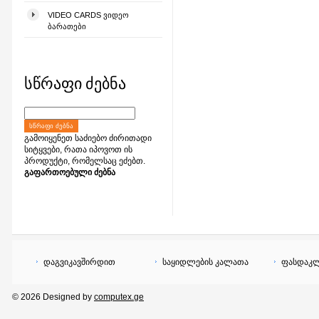
VIDEO CARDS ᲕᲘᲓᲔᲝ
ᲑᲐᲠᲐᲗᲔᲑᲘ
სწრაფი ძებნა
ᲡᲬᲠᲐᲤᲘ ᲫᲔᲑᲜᲐ
გამოიყენეთ საძიებო ძირითადი
სიტყვები, რათა იპოვოთ ის
პროდუქტი, რომელსაც ეძებთ.
გაფართოებული ძებნა
დაგვიკავშირდით
საყიდლების კალათა
ფასდაკლ
© 2026 Designed by
computex.ge