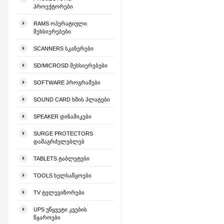
ᲞᲠᲝᲔᲥᲢᲝᲠᲔᲑᲘ
RAMS ᲝᲞᲔᲠᲐᲢᲘᲣᲚᲘ
ᲛᲔᲮᲡᲘᲔᲠᲔᲑᲔᲑᲘ
SCANNERS ᲡᲙᲐᲜᲔᲠᲔᲑᲘ
SD/MICROSD ᲛᲔᲮᲡᲘᲔᲠᲔᲑᲔᲑᲘ
SOFTWARE ᲞᲠᲝᲒᲠᲐᲛᲔᲑᲘ
SOUND CARD ᲮᲛᲘᲡ ᲞᲚᲐᲢᲔᲑᲘ
SPEAKER ᲓᲘᲜᲐᲛᲘᲙᲔᲑᲘ
SURGE PROTECTORS
ᲓᲐᲛᲐᲒᲠᲫᲔᲚᲔᲑᲚᲔᲑ
TABLETS ᲢᲐᲑᲚᲔᲢᲔᲑᲘ
TOOLS ᲮᲔᲚᲡᲐᲬᲧᲝᲔᲑᲘ
TV ᲢᲔᲚᲔᲕᲘᲖᲝᲠᲔᲑᲘ
UPS ᲣᲬᲧᲕᲔᲢᲘ ᲙᲕᲔᲑᲘᲡ
ᲬᲧᲐᲠᲝᲔᲑᲘ